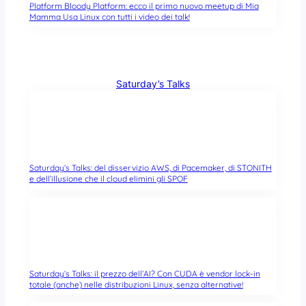
Platform Bloody Platform: ecco il primo nuovo meetup di Mia
Mamma Usa Linux con tutti i video dei talk!
Saturday’s Talks
Saturday’s Talks: del disservizio AWS, di Pacemaker, di STONITH
e dell’illusione che il cloud elimini gli SPOF
Saturday’s Talks: il prezzo dell’AI? Con CUDA è vendor lock-in
totale (anche) nelle distribuzioni Linux, senza alternative!