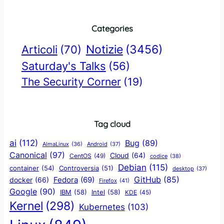
Categories
Notizie
(3456)
Articoli
(70)
Saturday's Talks
(56)
The Security Corner
(19)
Tag cloud
ai
(112)
Bug
(89)
AlmaLinux
(36)
Android
(37)
Canonical
(97)
Cloud
(64)
CentOS
(49)
codice
(38)
Debian
(115)
container
(54)
Controversia
(51)
desktop
(37)
GitHub
(85)
docker
(66)
Fedora
(69)
Firefox
(41)
Google
(90)
IBM
(58)
Intel
(58)
KDE
(45)
Kernel
(298)
Kubernetes
(103)