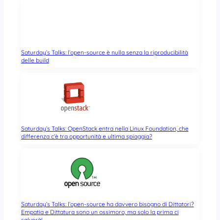
Saturday’s Talks: l’open-source è nulla senza la riproducibilità
delle build
Saturday’s Talks: OpenStack entra nella Linux Foundation, che
differenza c’è tra opportunità e ultima spiaggia?
Saturday’s Talks: l’open-source ha davvero bisogno di Dittatori?
Empatia e Dittatura sono un ossimoro, ma solo la prima ci
salverà!