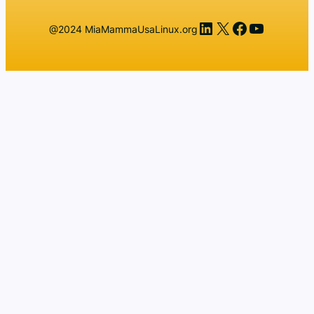
LinkedIn
X
Facebook
YouTub
@2024 MiaMammaUsaLinux.org