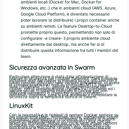
ambienti locali (Docker for Mac, Docker for
Windows, etc..) che in ambienti cloud (AWS, Azure,
Google Cloud Platform), è diventato necessario
poter lavorare (e distribuire) i propri container anche
su ambienti remoti. La feature Desktop-to-Cloud
promette proprio questo, permettendo non solo di
configurare -e creare- il proprio ambiente cloud
direttamente dal desktop, ma anche far si di
distribuire questa informazione tra tutti i membri del
team.
Sicurezza avanzata in Swarm
Particolare attenzione è stata data all’introduzione di
feature di sicurezza per i cluster SwarmKit. Sarà possibile
includere nodi del cluster in maniera sicura (più che con il
token random utilizzato nelle versioni precedenti), di avere
la comunicazione tra i nodi su protocollo MTLS (basato
sulla crittografia TLS), gestire la segmentazione dei
cluster, reti di comunicazione criptate tra i container ed i
secure secret (il sistema integrato in Docker per non
utilizzare password in chiaro nei propri container)
distribuiti. Insomma, pare si stia andando a consolidare la
sicurezza sopra la semplicità storica di Swarm.
LinuxKit
Con la necessità e le richiesti di portare Docker sempre su
più piattaforme (Mac, Windows, Azure, piattaforme cloud)
si è presto manifestato un problema: la totalità di queste
piattaforme non dispone di un substrato Linux che sia
sicuro ed affidabile. Motivo per cui le varie attuali versioni
di Docker per queste piattaforme non fanno altro che
distribuire una macchina virtuale Linux ottimizzata per
l’esecuzione di Docker su di esso. Visto oramai l’ampio