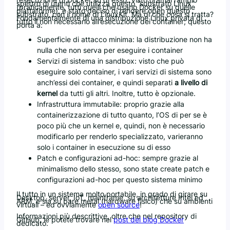
spettro di utenti che utilizza questo “substrato Linux”
(praticamente, tutti quelli che usano Docker su quelle
piattaforme), è stato deciso di rendere open questo
substrato, con il nome di LinuxKit. Ma di che cosa si tratta?
Fondamentalmente di una distribuzione Linux privata di
tutto il non necessario all’esecuzione dei container; questo
porta a:
Superficie di attacco minima: la distribuzione non ha
nulla che non serva per eseguire i container
Servizi di sistema in sandbox: visto che può
eseguire solo container, i vari servizi di sistema sono
anch’essi dei container, e quindi separati
a livello di
kernel
da tutti gli altri. Inoltre, tutto è opzionale.
Infrastruttura immutabile: proprio grazie alla
containerizzazione di tutto quanto, l’OS di per se è
poco più che un kernel e, quindi, non è necessario
modificarlo per renderlo specializzato, varieranno
solo i container in esecuzione su di esso
Patch e configurazioni ad-hoc: sempre grazie al
minimalismo dello stesso, sono state create patch e
configurazioni ad-hoc per questo sistema minimo
Il tutto in un sistema molto portabile, in grado di girare su
Desktop, server, IoT, mainframe, su architetture Intel ed
ARM, e sia su bare metal (hardware fisico) che su ambienti
virtuali – ed ovviamente
open source
!
Informazioni più descrittive, oltre che nel repository di
GitHub, le potete trovare nel
post del blog Docker
dedicato.