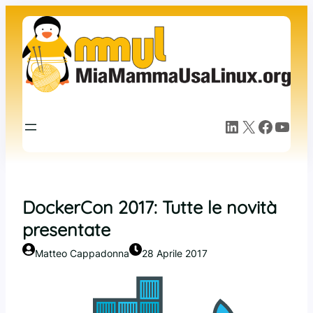
Vai
al
contenuto
LinkedIn
X
Facebook
YouTube
DockerCon 2017: Tutte le novità
presentate
Matteo Cappadonna
28 Aprile 2017