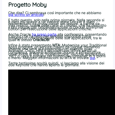
Progetto Moby
Che dire? Ci sembrava così importante che ne abbiamo
già scritto un articolo
!
E tutto questo, solo nella prima giornata. Nella seconda si
è dato più spazio a far vedere come Docker è stato
implementato da grossi player del settore, a partire da
Visa (esatto, quella delle carte di credito), che ha descritto
il loro viaggio per l’implementazione di Docker Enterprise
Edition per l’esecuzione delle applicazioni critiche.
Anche Oracle
ha preso parte
alla conferenza, presentando
il lavoro che ha fatto per rendere disponibili come
immagini di container molte delle sue applicazioni, tra le
quali lo stesso
OracleDB
!
Infine è stato presentanto
MTA
: Modernize your Traditional
Apps program, un servizio creato da Docker mettendo
insieme una serie di partnership con aziende quali
Avanade, Cisco, HPE e Microsoft per offrire servizi di
consulenza, ambienti enterprise Docker e infrastrutture
cloud ibride al fine di “modernizzare” vecchie applicazioni
.NET o Java e portarle nel mondo dei container, in 5 giorni
o meno. Maggiori informazioni su MTA le trovate
qui
.
Tante tantissime novità quindi, vi lasciamo alla visione dei
due Keynote che hanno aperto le giornate.