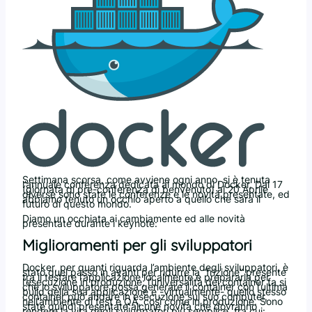
Settimana scorsa, come avviene ogni anno, si è tenuta
l’annuale conferenza dedicata al mondo di Docker. Dal 17
(giornata di pre-conferenza di benvenuto) al 20 Aprile
diverse sono state le conferenze e le novità presentate, ed
abbiamo tenuto un occhio aperto a quello che sarà il
futuro di questo mondo.
Diamo un occhiata ai cambiamente ed alle novità
presentate durante i keynote:
Miglioramenti per gli sviluppatori
Docker, per quanti riguarda l’ambiente degli sviluppatori, è
stato quel passo in avanti per ridurre la “frizione” presente
tra il testare l’applicazione localmente e prepararla per
l’esecuzione in produzione; l’universalità dei container fa si
che lo sviluppatore possa generare il container con l’ultima
build della sua applicazione e -virtualmente- quello stesso
container può andare in esecuzione sul suo computer,
nell’ambiente di test e QA, così come in produzione. Sono
state quindi presentate alcune novità che dovranno
rendere la vita degli sviluppatori più semplice, tra cui: