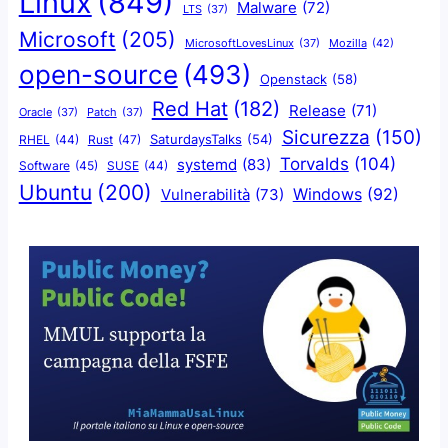
Linux
(849)
Malware
(72)
LTS
(37)
Microsoft
(205)
Mozilla
(42)
MicrosoftLovesLinux
(37)
open-source
(493)
Openstack
(58)
Red Hat
(182)
Release
(71)
Oracle
(37)
Patch
(37)
Sicurezza
(150)
SaturdaysTalks
(54)
Rust
(47)
RHEL
(44)
Torvalds
(104)
systemd
(83)
Software
(45)
SUSE
(44)
Ubuntu
(200)
Windows
(92)
Vulnerabilità
(73)