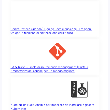
Capire l’affare OpenAI/Hugging Face è capire gli LLM open-
weight, le tecniche di abliterazione ed il futuro
Git & Tricks – Pillole di source code management | Parte 3:
l’importanza del rebase per un mondo migliore
Kubelab, un ruolo Ansible per imparare ad installare e gestire
Kubernetes