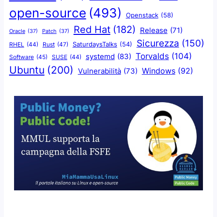
open-source
(493)
Openstack
(58)
Red Hat
(182)
Release
(71)
Oracle
(37)
Patch
(37)
Sicurezza
(150)
SaturdaysTalks
(54)
Rust
(47)
RHEL
(44)
Torvalds
(104)
systemd
(83)
Software
(45)
SUSE
(44)
Ubuntu
(200)
Windows
(92)
Vulnerabilità
(73)