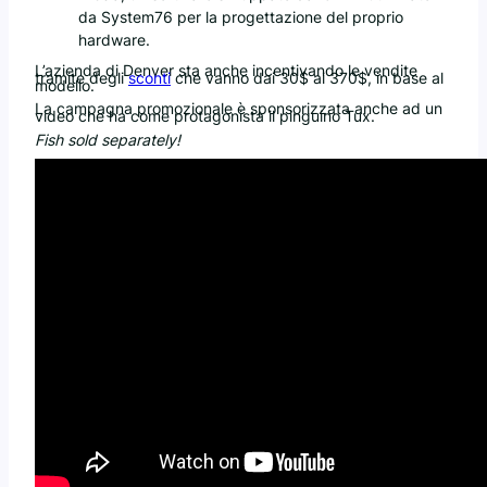
da System76 per la progettazione del proprio
hardware.
L’azienda di Denver sta anche incentivando le vendite
tramite degli
sconti
che vanno dai 30$ ai 370$, in base al
modello.
La campagna promozionale è sponsorizzata anche ad un
video che ha come protagonista il pinguino Tux.
Fish sold separately!