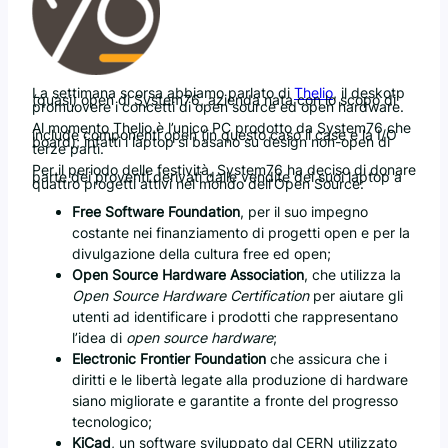
La settimana scorsa abbiamo parlato di
Thelio
, il deskotp
(quasi) open di System76, azienda nata con lo scopo di
promuovere i concetti di open source ed open hardware.
Al momento Thelio è l’unico PC prodotto da System76 che
include componenti open (in questo caso il case e la I/O
board); infatti i laptop si basano su design non-open di
terze parti.
Per il periodo delle festività, System76 ha deciso di donare
parte dei proventi derivati dalle vendite dei suoi laptop a
quattro progetti attivi nel mondo dell’Open Source:
Free Software Foundation
, per il suo impegno
costante nei finanziamento di progetti open e per la
divulgazione della cultura free ed open;
Open Source Hardware Association
, che utilizza la
Open Source Hardware Certification
per aiutare gli
utenti ad identificare i prodotti che rappresentano
l’idea di
open source hardware
;
Electronic Frontier Foundation
che assicura che i
diritti e le libertà legate alla produzione di hardware
siano migliorate e garantite a fronte del progresso
tecnologico;
KiCad
, un software sviluppato dal CERN utilizzato