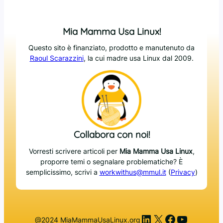
Mia Mamma Usa Linux!
Questo sito è finanziato, prodotto e manutenuto da
Raoul Scarazzini
, la cui madre usa Linux dal 2009.
Collabora con noi!
Vorresti scrivere articoli per
Mia Mamma Usa Linux
,
proporre temi o segnalare problematiche? È
semplicissimo, scrivi a
workwithus@mmul.it
(
Privacy
)
LinkedIn
X
Facebook
YouTub
@2024 MiaMammaUsaLinux.org