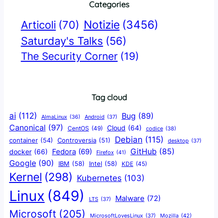
Categories
Notizie
(3456)
Articoli
(70)
Saturday's Talks
(56)
The Security Corner
(19)
Tag cloud
ai
(112)
Bug
(89)
AlmaLinux
(36)
Android
(37)
Canonical
(97)
Cloud
(64)
CentOS
(49)
codice
(38)
Debian
(115)
container
(54)
Controversia
(51)
desktop
(37)
GitHub
(85)
docker
(66)
Fedora
(69)
Firefox
(41)
Google
(90)
IBM
(58)
Intel
(58)
KDE
(45)
Kernel
(298)
Kubernetes
(103)
Linux
(849)
Malware
(72)
LTS
(37)
Microsoft
(205)
Mozilla
(42)
MicrosoftLovesLinux
(37)