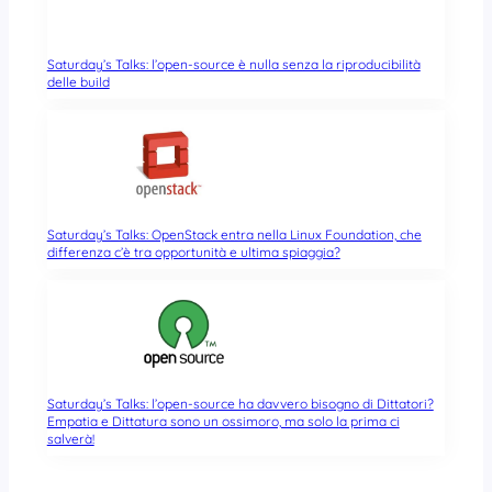
Saturday’s Talks: l’open-source è nulla senza la riproducibilità
delle build
Saturday’s Talks: OpenStack entra nella Linux Foundation, che
differenza c’è tra opportunità e ultima spiaggia?
Saturday’s Talks: l’open-source ha davvero bisogno di Dittatori?
Empatia e Dittatura sono un ossimoro, ma solo la prima ci
salverà!