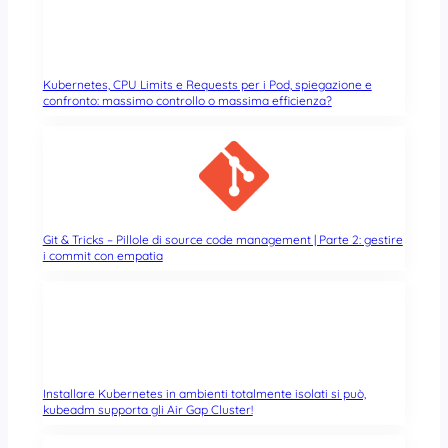
Kubernetes, CPU Limits e Requests per i Pod, spiegazione e
confronto: massimo controllo o massima efficienza?
Git & Tricks – Pillole di source code management | Parte 2: gestire
i commit con empatia
Installare Kubernetes in ambienti totalmente isolati si può,
kubeadm supporta gli Air Gap Cluster!