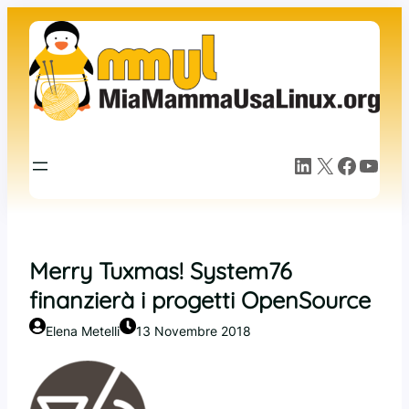
Vai
al
contenuto
LinkedIn
X
Facebook
YouTube
Merry Tuxmas! System76
finanzierà i progetti OpenSource
Elena Metelli
13 Novembre 2018