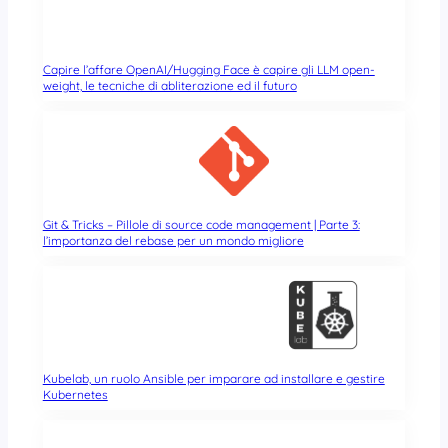
Capire l’affare OpenAI/Hugging Face è capire gli LLM open-
weight, le tecniche di abliterazione ed il futuro
Git & Tricks – Pillole di source code management | Parte 3:
l’importanza del rebase per un mondo migliore
Kubelab, un ruolo Ansible per imparare ad installare e gestire
Kubernetes