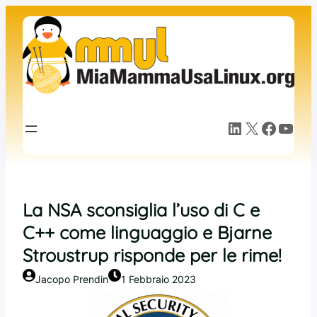
Vai
al
contenuto
LinkedIn
X
Facebook
YouTube
La NSA sconsiglia l’uso di C e
C++ come linguaggio e Bjarne
Stroustrup risponde per le rime!
Jacopo Prendin
1 Febbraio 2023