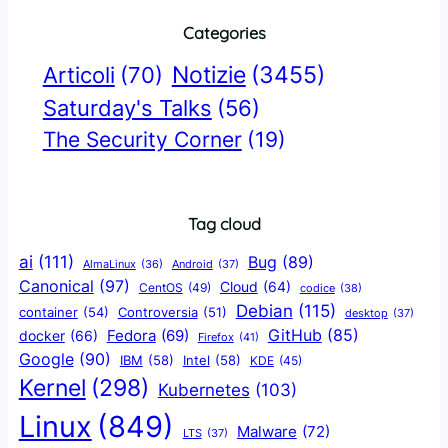
Categories
Notizie
(3455)
Articoli
(70)
Saturday's Talks
(56)
The Security Corner
(19)
Tag cloud
ai
(111)
Bug
(89)
AlmaLinux
(36)
Android
(37)
Canonical
(97)
Cloud
(64)
CentOS
(49)
codice
(38)
Debian
(115)
container
(54)
Controversia
(51)
desktop
(37)
GitHub
(85)
docker
(66)
Fedora
(69)
Firefox
(41)
Google
(90)
IBM
(58)
Intel
(58)
KDE
(45)
Kernel
(298)
Kubernetes
(103)
Linux
(849)
Malware
(72)
LTS
(37)