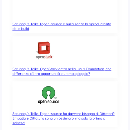
Saturday’s Talks: l’open-source è nulla senza la riproducibilità
delle build
Saturday’s Talks: OpenStack entra nella Linux Foundation, che
differenza c’è tra opportunità e ultima spiaggia?
Saturday’s Talks: l’open-source ha davvero bisogno di Dittatori?
Empatia e Dittatura sono un ossimoro, ma solo la prima ci
salverà!