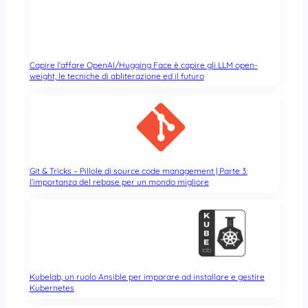
Capire l’affare OpenAI/Hugging Face è capire gli LLM open-
weight, le tecniche di abliterazione ed il futuro
Git & Tricks – Pillole di source code management | Parte 3:
l’importanza del rebase per un mondo migliore
Kubelab, un ruolo Ansible per imparare ad installare e gestire
Kubernetes