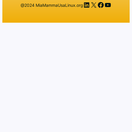
LinkedIn
X
Facebook
YouTub
@2024 MiaMammaUsaLinux.org