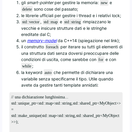
gli
smart-pointer
per gestire la memoria:
e
new
sono cose del passato;
delete
le librerie ufficiali per gestire i thread e i relativi lock;
,
e
rimpiazzano le
std::vector
std::map
std::string
vecchie e insicure strutture dati e le stringhe
ereditate dal C;
un
memory-model
da C++14 (spiegazione nel link);
il construtto
per iterare su tutti gli elementi di
foreach
una struttura dati senza doversi preoccupare delle
condizioni di uscita, come sarebbe con
e con
for
;
while
la keyword
che permette di dichiarare una
auto
variabile senza specificarne il tipo. Utile quando
avete da gestire tanti template annidati:
// una dichiarazione lunghissima...

std::unique_ptr<std::map<std::string,std::shared_ptr<MyObject>> 
= 
std::make_unique(std::map<std::string,std::shared_ptr<MyObject
>>); 
