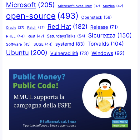
Microsoft
(205)
Mozilla
(42)
MicrosoftLovesLinux
(37)
open-source
(493)
Openstack
(58)
Red Hat
(182)
Release
(71)
Oracle
(37)
Patch
(37)
Sicurezza
(150)
SaturdaysTalks
(54)
Rust
(47)
RHEL
(44)
Torvalds
(104)
systemd
(83)
Software
(45)
SUSE
(44)
Ubuntu
(200)
Windows
(92)
Vulnerabilità
(73)