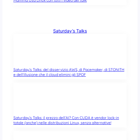
Mamma Usa Linux con tutti i video dei talk!
Saturday’s Talks
Saturday’s Talks: del disservizio AWS, di Pacemaker, di STONITH
e dell’illusione che il cloud elimini gli SPOF
Saturday’s Talks: il prezzo dell’AI? Con CUDA è vendor lock-in
totale (anche) nelle distribuzioni Linux, senza alternative!