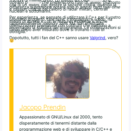
frazion
i di millisecondo. Lo stesso succede quando si
trovano persone che preferiscono l’uso di
piuttosto
atomic
che di un
per gestire la sezione critica, quando la
mutex
differenza si potrebbe notare solo in ambiti
hard real-time
e
mission critical
del calibro di radar militari, centrali
nucleari e sottomarini.
Per esperienza, se pensate di utilizzare il C++ per il vostro
prossimo progetto, fate pure: il linguaggio è solido, ha
milioni di librerie e con le
features
moderne è anche
ragionevolmente
memory safe
. Ma non effettuate
ottimizzazioni premature con costrutti che mettono a
repentaglio la stabilità del programma. Le ottimizzazioni si
fanno dopo aver misurato dove si trovano i colli di
bottiglia.
Dopotutto, tutti i fan del C++ sanno usare
Valgrind
, vero?
Jacopo Prendin
Appassionato di GNU/Linux dal 2000, tento
disperatamente di tenermi distante dalla
programmazione web e di sviluppare in C/C++ e