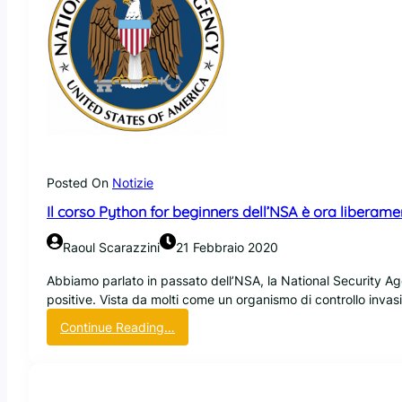
b
e
p
:
t
r
u
e
i
n
s
s
m
?
p
a
V
o
l
e
n
w
l
d
a
o
e
r
Posted On
Notizie
s
p
e
p
e
Il corso Python for beginners dell’NSA è ora liberame
(
i
r
r
e
l
Raoul Scarazzini
21 Febbraio 2020
u
g
e
s
a
Abbiamo parlato in passato dell’NSA, la National Security 
r
s
l
positive. Vista da molti come un organismo di controllo inva
i
o
a
m
:
Continue Reading…
?
N
e
I
)
S
!
l
p
A
c
e
!
o