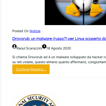
o
u
p
d
a
a
o
g
t
p
g
c
e
i
h
r
o
p
Posted On
Notizie
e
r
B
Drovorub: un malware (russo?) per Linux scoperto dal
o
j
t
a
Raoul Scarazzini
18 Agosto 2020
e
r
g
n
Si chiama Drovorub ed è un malware sviluppato da hacker ru
g
e
su reti violate, questo almeno quanto affermano, congiunta
e
S
:
Continue Reading…
r
t
D
e
r
r
K
o
o
u
u
v
b
s
o
e
t
r
r
r
u
n
u