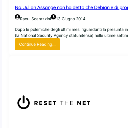
o
s
No, Julian Assange non ha detto che Debian è di pro
l
s
p
i
Raoul Scarazzini
13 Giugno 2014
e
b
r
i
Dopo le polemiche degli ultimi mesi riguardanti la presunta 
l
l
(la National Security Agency statunitense) nelle ultime sett
a
e
:
Continue Reading…
s
s
N
e
c
o
c
o
,
u
p
J
r
r
u
i
i
l
t
r
i
y
e
a
i
i
n
n
l
A
f
p
s
o
r
s
r
o
a
m
g
n