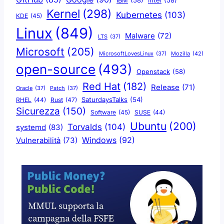
IBM
(58)
Intel
(58)
Kernel
(298)
Kubernetes
(103)
KDE
(45)
Linux
(849)
Malware
(72)
LTS
(37)
Microsoft
(205)
Mozilla
(42)
MicrosoftLovesLinux
(37)
open-source
(493)
Openstack
(58)
Red Hat
(182)
Release
(71)
Oracle
(37)
Patch
(37)
SaturdaysTalks
(54)
Rust
(47)
RHEL
(44)
Sicurezza
(150)
Software
(45)
SUSE
(44)
Ubuntu
(200)
Torvalds
(104)
systemd
(83)
Windows
(92)
Vulnerabilità
(73)