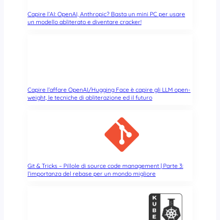
e
l
Capire l’AI: OpenAI, Anthropic? Basta un mini PC per usare
i
un modello abliterato e diventare cracker!
c
e
(
e
p
r
Capire l’affare OpenAI/Hugging Face è capire gli LLM open-
o
weight, le tecniche di abliterazione ed il futuro
t
e
t
t
o
)
Git & Tricks – Pillole di source code management | Parte 3:
l’importanza del rebase per un mondo migliore