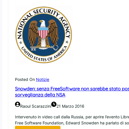
r
r
L
s
i
o
n
P
u
y
x
t
s
h
c
o
o
n
p
f
e
o
r
r
t
b
Posted On
Notizie
o
e
d
Snowden: senza FreeSoftware non sarebbe stato possi
g
a
sorveglianza della NSA
i
l
n
l
Raoul Scarazzini
21 Marzo 2016
n
’
e
N
Intervenuto in video call dalla Russia, per aprire l’evento Li
r
S
Free Software Foundation, Edward Snowden ha parlato di sof
s
A