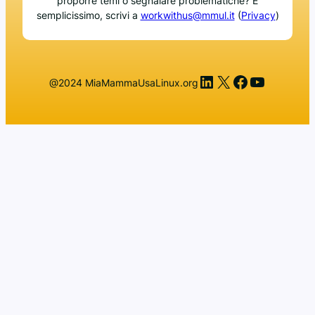
proporre temi o segnalare problematiche? È
semplicissimo, scrivi a
workwithus@mmul.it
(
Privacy
)
LinkedIn
X
Facebook
YouTub
@2024 MiaMammaUsaLinux.org