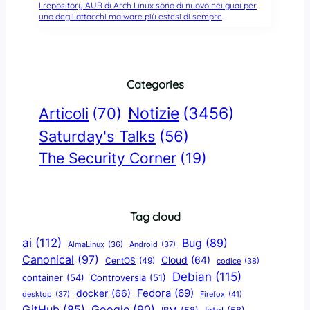
I repository AUR di Arch Linux sono di nuovo nei guai per
uno degli attacchi malware più estesi di sempre
Categories
Notizie
(3456)
Articoli
(70)
Saturday's Talks
(56)
The Security Corner
(19)
Tag cloud
ai
(112)
Bug
(89)
AlmaLinux
(36)
Android
(37)
Canonical
(97)
Cloud
(64)
CentOS
(49)
codice
(38)
Debian
(115)
container
(54)
Controversia
(51)
docker
(66)
Fedora
(69)
Firefox
(41)
desktop
(37)
Google
(90)
GitHub
(85)