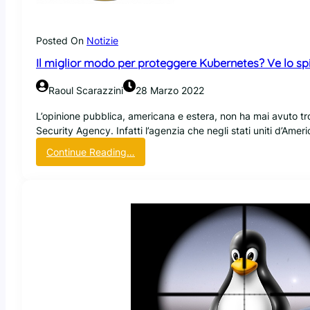
e
a
r
f
l
c
e
’
Posted On
Notizie
h
d
u
i
e
Il miglior modo per proteggere Kubernetes? Ve lo sp
s
o
r
o
N
a
Raoul Scarazzini
28 Marzo 2022
d
S
l
i
A
L’opinione pubblica, americana e estera, non ha mai avuto tro
i
C
Security Agency. Infatti l’agenzia che negli stati uniti d’Amer
a
e
d
:
Continue Reading…
C
a
I
+
p
l
+
p
m
c
l
i
o
i
g
m
c
l
e
a
i
l
r
o
i
e
r
n
l
m
g
e