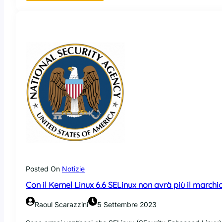
L
o
o
n
e
y
T
u
n
a
b
l
e
s
è
s
o
Posted On
Notizie
t
Con il Kernel Linux 6.6 SELinux non avrà più il march
t
o
Raoul Scarazzini
5 Settembre 2023
v
a