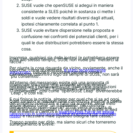
SUSE vuole che openSUSE si adegui in maniera
consistente a SLES poiché in sostanza ci mette i
soldi e vuole vedere risultati diversi dagli attuali,
ipotesi chiaramente correlata al punto 1.
SUSE vuole evitare dispersione nella proposta e
confusione nei confronti dei potenziali clienti, per i
quali le due distribuzioni potrebbero essere la stessa
cosa.
Insomma, qualsiasi sia delle ipotesi (e potrebbero essere
tutte allo stesso tempo), SUSE non vuole più “metterci la
faccia”.
Per giunta la cosa riguarda da vicino, ovviamente, anche il
logo che, come ricorderete,
è stato recentemente
aggiornato
, poiché è verosimile pensare come il
camaleonte, distintivo logo da sempre di SUSE, non sarà
“più consentito”.
All’interno del messaggio esiste già una proposta di
potenziale soluzione, che consiste semplicemente
nell’eliminare il nome openSUSE dalle varie distribuzioni
prodotte: “openSUSE Tumbleweed” diventerebbe
“Tumbleweed”, così come “openSUSE Leap” diventerebbe
“Leap”, e così via.
E qui finisce la notizia, almeno per quel che si sa ad oggi.
Quali saranno le reazioni delle community esterne a quella
del progetto openSUSE è tutto da scoprire. Verrà visto
anche questo come “un tradimento” nei confronti
dell’approccio open-source? SUSE verrà accusata di
predicare bene (quando c’è da criticare le scelte di Red
Hat in merito a CentOS e
quando Foss Force ne elogia
l’approccio in contrapposizione all’azienda dal cappello
rosso
) e razzolare male (quando bisogna fare cassa)?
Troppo presto per dirlo, ma siamo sicuri che torneremo
sull’argomento a breve.