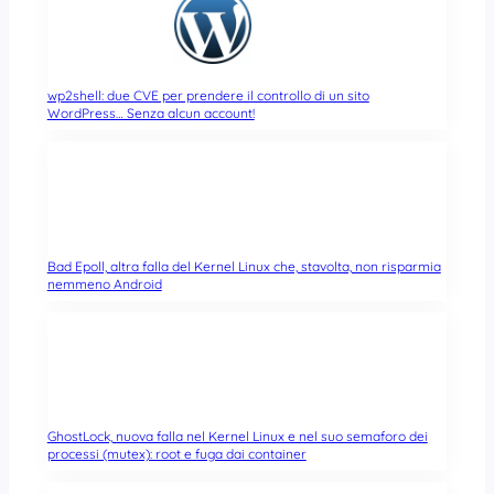
wp2shell: due CVE per prendere il controllo di un sito
WordPress… Senza alcun account!
Bad Epoll, altra falla del Kernel Linux che, stavolta, non risparmia
nemmeno Android
GhostLock, nuova falla nel Kernel Linux e nel suo semaforo dei
processi (mutex): root e fuga dai container