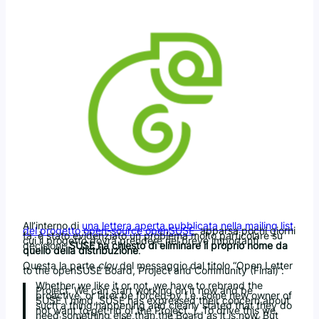
All’interno di
una lettera aperta pubblicata nella mailing list
del progetto open-source openSUSE
, apparsa pochi giorni
fa, è stato evidenziato un problema molto particolare su
cui il progetto dovrà prendere nel breve importanti
decisioni:
SUSE ha chiesto di eliminare il proprio nome da
quello della distribuzione
.
Questa la parte
clou
del messaggio dal titolo “Open Letter
to the openSUSE Board, Project and Community (Final)”:
Whether we like it or not, we have to rebrand the
Project. We can start working on it now and be
proactive, or later be forced by f.e. some new owner of
SUSE ( mind, SUSE has expressed their concern about
such a thing happening and clearly stated that they do
not want to get rid of the Project. ). To drive this we
need something else than the Board as it is now. But