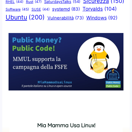
Sicurezza
(150)
SaturdaysTalks
(54)
Rust
(47)
RHEL
(44)
Torvalds
(104)
systemd
(83)
Software
(45)
SUSE
(44)
Ubuntu
(200)
Windows
(92)
Vulnerabilità
(73)
Mia Mamma Usa Linux!