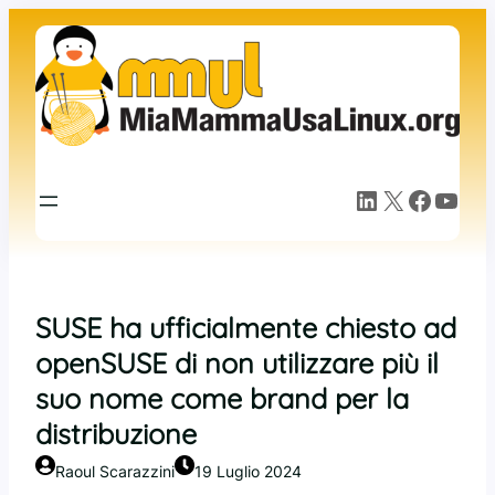
Vai
al
contenuto
LinkedIn
X
Facebook
YouTube
SUSE ha ufficialmente chiesto ad
openSUSE di non utilizzare più il
suo nome come brand per la
distribuzione
Raoul Scarazzini
19 Luglio 2024