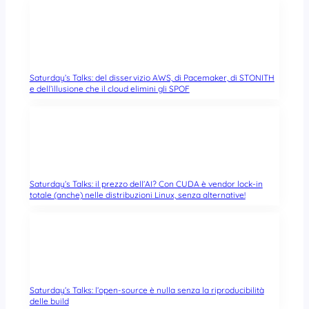
Saturday’s Talks: del disservizio AWS, di Pacemaker, di STONITH
e dell’illusione che il cloud elimini gli SPOF
Saturday’s Talks: il prezzo dell’AI? Con CUDA è vendor lock-in
totale (anche) nelle distribuzioni Linux, senza alternative!
Saturday’s Talks: l’open-source è nulla senza la riproducibilità
delle build