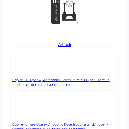
Articoli
Capire l’AI: OpenAI, Anthropic? Basta un mini PC per usare un
modello abliterato e diventare cracker!
Capire l’affare OpenAI/Hugging Face è capire gli LLM open-
weight, le tecniche di abliterazione ed il futuro