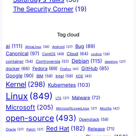
The Security Corner
(19)
Tag cloud
ai
(111)
Bug
(89)
AlmaLinux
(36)
Android
(37)
Canonical
(97)
Cloud
(64)
CentOS
(49)
codice
(38)
Debian
(115)
container
(54)
Controversia
(51)
desktop
(37)
GitHub
(85)
docker
(66)
Fedora
(69)
Firefox
(41)
Google
(90)
IBM
(58)
Intel
(58)
KDE
(45)
Kernel
(298)
Kubernetes
(103)
Linux
(849)
Malware
(72)
LTS
(37)
Microsoft
(205)
Mozilla
(42)
MicrosoftLovesLinux
(37)
open-source
(493)
Openstack
(58)
Red Hat
(182)
Release
(71)
Oracle
(37)
Patch
(37)