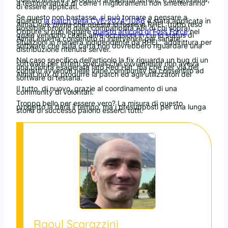
a testimonianza di come i miglioramenti non smetteranno
di essere applicati.
Se questo non bastasse, si può tornare a pensare a
quando
la patch della CVE-2024-1086
è stata applicata in
AlmaLinux
prima
che questa lo fosse in RHEL (tutto reso
possibile proprio dalla compatibilità ABI di cui sopra).
Oppure si può leggere
questo articolo di Foss Force
nel
quale vengono citate altre occasioni in cui lo status di
AlmaLinux ha consentito di intervenire per sanare
situazioni in maniera indipendente da RHEL, addirittura per
software che sulla carta non dovrebbero riguardare una
distribuzione ritenuta server.
Nel caso specifico dell’articolo la fix riguarda un bug di un
software per effetti speciali che ovviamente non aveva
una priorità esagerata lato Red Hat, ma che per via dei
contatti avvenuti nelle varie community ha consentito ad
AlmaLinux di produrre la patch ed agli utilizzatori del
software di testarla.
Il tutto, di nuovo, grazie al coordinamento di una
community di volontari.
Troppo bello per essere vero? La misura di questo
progetto la darà il tempo, ma i presupposti per una lunga
storia di successo paiono esserci tutti.
Raoul Scarazzini