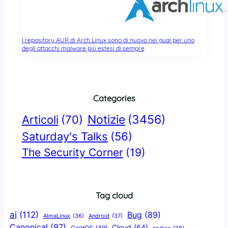
I repository AUR di Arch Linux sono di nuovo nei guai per uno
degli attacchi malware più estesi di sempre
Categories
Notizie
(3456)
Articoli
(70)
Saturday's Talks
(56)
The Security Corner
(19)
Tag cloud
ai
(112)
Bug
(89)
AlmaLinux
(36)
Android
(37)
Canonical
(97)
Cloud
(64)
CentOS
(49)
codice
(38)