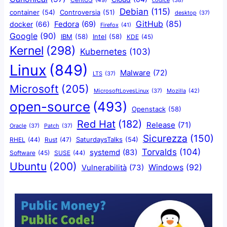
Debian
(115)
container
(54)
Controversia
(51)
desktop
(37)
GitHub
(85)
docker
(66)
Fedora
(69)
Firefox
(41)
Google
(90)
IBM
(58)
Intel
(58)
KDE
(45)
Kernel
(298)
Kubernetes
(103)
Linux
(849)
Malware
(72)
LTS
(37)
Microsoft
(205)
Mozilla
(42)
MicrosoftLovesLinux
(37)
open-source
(493)
Openstack
(58)
Red Hat
(182)
Release
(71)
Oracle
(37)
Patch
(37)
Sicurezza
(150)
SaturdaysTalks
(54)
Rust
(47)
RHEL
(44)
Torvalds
(104)
systemd
(83)
Software
(45)
SUSE
(44)
Ubuntu
(200)
Windows
(92)
Vulnerabilità
(73)