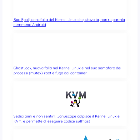
Bad Epoll, altra falla del Kernel Linux che, stavolta, non risparmia
nemmeno Android
GhostLock, nuova falla nel Kernel Linux e nel suo semaforo dei
processi (mutex): root e fuga dai container
Sedici anni e non sentirli: Januscape colpisce il Kernel Linux e
KVM, e permette di eseguire codice sull’host