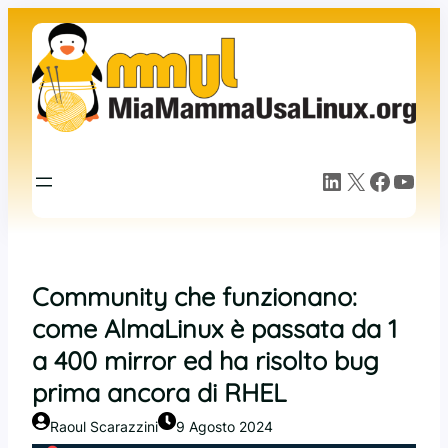
Vai
al
contenuto
LinkedIn
X
Facebook
YouTube
Community che funzionano:
come AlmaLinux è passata da 1
a 400 mirror ed ha risolto bug
prima ancora di RHEL
Raoul Scarazzini
9 Agosto 2024