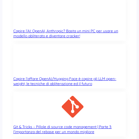
Capire l’AI: OpenAI, Anthropic? Basta un mini PC per usare un
modello abliterato e diventare cracker!
Capire l’affare OpenAI/Hugging Face è capire gli LLM open-
weight, le tecniche di abliterazione ed il futuro
Git & Tricks – Pillole di source code management | Parte 3:
l’importanza del rebase per un mondo migliore