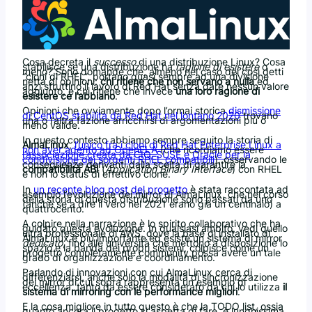
Cosa decreta il
successo
di una distribuzione Linux? Cosa
stabilisce se una distribuzione ha
ragione di esistere
o
meno? Sono domande che, almeno nel caso dei così detti
“cloni di RHEL”, portano quasi sempre ad una divisione
netta di opinioni:
chi ritiene che non servano a nulla
ed
anzi sfruttino il lavoro di Red Hat senza dare nessun valore
aggiunto, e chi ritiene che invece
una loro ragione di
esistere ce l’abbiano
.
Opinioni che ovviamente dopo l’ormai storica
dismissione
di CentOS stabilita da Red Hat nel lontano 2020
trovano
una o l’altra fazione arricchirsi di argomentazioni più o
meno valide.
In questo contesto abbiamo sempre seguito la storia di
AlmaLinux
,
l’unico fra i cloni di Red Hat Enterprise Linux a
non aver aderito ad OpenELA
(che ricordiamo essere
l’associazione creata da CIQ, SUSE e Oracle per la
condivisione dei sorgenti RHEL compatibili
), osservando le
conseguenze derivanti dalla scelta di garantire la
compatibilità ABI
(
Application Binary Interface
) con RHEL
e non lo status di effettivo clone.
In
un recente blog post del progetto
è stata raccontata ad
esempio l’evoluzione dei mirror di AlmaLinux, che nel corso
della storia di questa distribuzione sono passati da uno
(anche se a dire il vero nel 2021 erano già un centinaio) a
quattrocento.
A colpire nella narrazione è lo spirito collaborativo che ha
guidato questa evoluzione. In qualsiasi ambito, vedi quello
ultra professionale di AWS, dove la base di installato di
AlmaLinux è più importante ed esiste un sistema di mirror
dedicato
, fino alle università che mettono a disposizione lo
spazio e la banda dei propri sistemi, colpisce come un
progetto completamente community possa avere un tale
grado di organizzazione e coordinamento.
Parlando di innovazioni con cui AlmaLinux cerca di
differenziarsi, anche solo la modalità di sincronizzazione
dei mirror di cui sopra rappresenta un esempio di
eccellenza, tanto da essere considerato da chi lo utilizza
il
sistema di mirroring con le performance migliori
.
E la cosa migliore in tutto questo è che la TODO list, ossia
quanto ancora il progetto si aspetta di fare, è lunghissima,