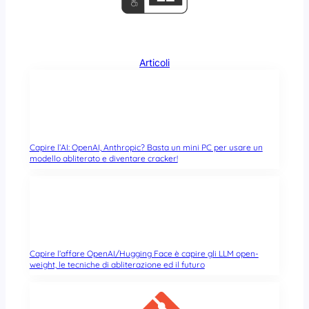
Articoli
Capire l’AI: OpenAI, Anthropic? Basta un mini PC per usare un
modello abliterato e diventare cracker!
Capire l’affare OpenAI/Hugging Face è capire gli LLM open-
weight, le tecniche di abliterazione ed il futuro