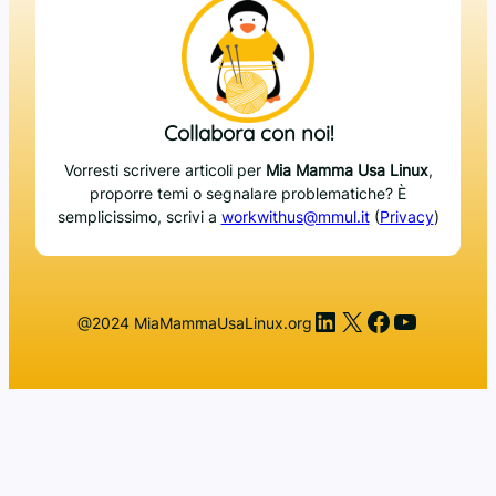
Collabora con noi!
Vorresti scrivere articoli per
Mia Mamma Usa Linux
,
proporre temi o segnalare problematiche? È
semplicissimo, scrivi a
workwithus@mmul.it
(
Privacy
)
LinkedIn
X
Facebook
YouTub
@2024 MiaMammaUsaLinux.org