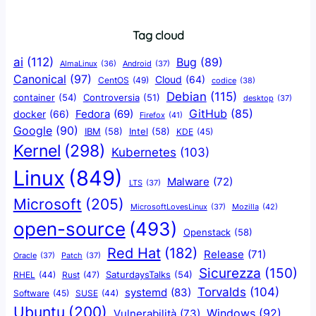
Tag cloud
ai
(112)
Bug
(89)
AlmaLinux
(36)
Android
(37)
Canonical
(97)
Cloud
(64)
CentOS
(49)
codice
(38)
Debian
(115)
container
(54)
Controversia
(51)
desktop
(37)
GitHub
(85)
docker
(66)
Fedora
(69)
Firefox
(41)
Google
(90)
IBM
(58)
Intel
(58)
KDE
(45)
Kernel
(298)
Kubernetes
(103)
Linux
(849)
Malware
(72)
LTS
(37)
Microsoft
(205)
Mozilla
(42)
MicrosoftLovesLinux
(37)
open-source
(493)
Openstack
(58)
Red Hat
(182)
Release
(71)
Oracle
(37)
Patch
(37)
Sicurezza
(150)
SaturdaysTalks
(54)
Rust
(47)
RHEL
(44)
Torvalds
(104)
systemd
(83)
Software
(45)
SUSE
(44)
Ubuntu
(200)
Windows
(92)
Vulnerabilità
(73)