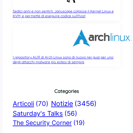
Sedici anni e non sentirli: Januscape colpisce il Kernel Linux e
KVM, e permette di eseguire codice sull’host
I repository AUR di Arch Linux sono di nuovo nei guai per uno
degli attacchi malware più estesi di sempre
Categories
Notizie
(3456)
Articoli
(70)
Saturday's Talks
(56)
The Security Corner
(19)