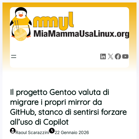
Vai
al
contenuto
LinkedIn
X
Facebook
YouTube
Il progetto Gentoo valuta di
migrare i propri mirror da
GitHub, stanco di sentirsi forzare
all’uso di Copilot
Raoul Scarazzini
22 Gennaio 2026