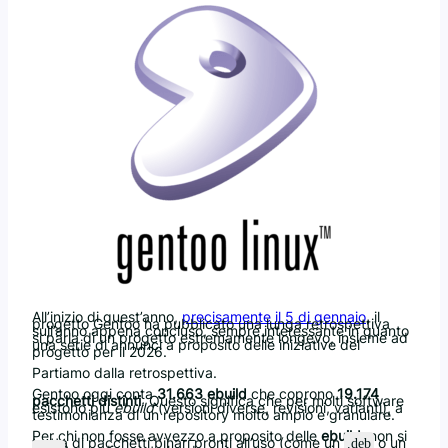
All’inizio di quest’anno,
precisamente il 5 di gennaio
, il
progetto Gentoo ha pubblicato una lunga retrospettiva
sull’anno appena concluso, sempre interessante in quanto
si parla di un progetto estremamente longevo, insieme ad
una serie di annunci a proposito delle iniziative del
progetto per il 2026.
Partiamo dalla retrospettiva.
Gentoo oggi conta
31.663 ebuild
che coprono
19.174
pacchetti distinti
. Questo significa che per molti software
esistono più
ebuild
(versioni diverse, revisioni, varianti), a
testimonianza di un repository molto ampio e granulare.
Per chi non fosse avvezzo a proposito delle
ebuild
: non si
tratta di pacchetti binari pronti all’uso (come un
o un
.deb