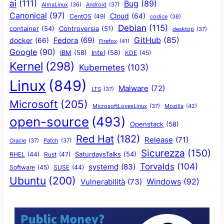
ai
(111)
Bug
(89)
AlmaLinux
(36)
Android
(37)
Canonical
(97)
Cloud
(64)
CentOS
(49)
codice
(38)
Debian
(115)
container
(54)
Controversia
(51)
desktop
(37)
GitHub
(85)
docker
(66)
Fedora
(69)
Firefox
(41)
Google
(90)
IBM
(58)
Intel
(58)
KDE
(45)
Kernel
(298)
Kubernetes
(103)
Linux
(849)
Malware
(72)
LTS
(37)
Microsoft
(205)
Mozilla
(42)
MicrosoftLovesLinux
(37)
open-source
(493)
Openstack
(58)
Red Hat
(182)
Release
(71)
Oracle
(37)
Patch
(37)
Sicurezza
(150)
SaturdaysTalks
(54)
Rust
(47)
RHEL
(44)
Torvalds
(104)
systemd
(83)
Software
(45)
SUSE
(44)
Ubuntu
(200)
Windows
(92)
Vulnerabilità
(73)