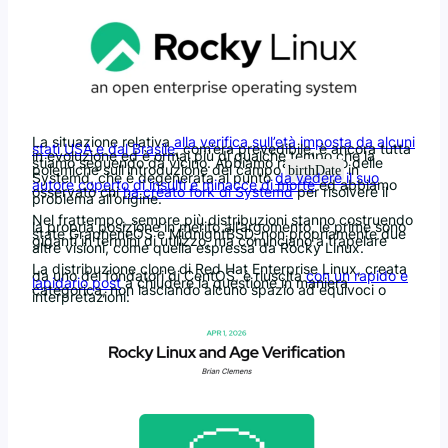
La situazione relativa
alla verifica sull’età imposta da alcuni
stati USA e dal Brasile
, com’era prevedibile, è ancora tutta
in evoluzione ed è ormai più di qualche tempo che la
stiamo seguendo da vicino. Abbiamo raccontato delle
polemiche sull’introduzione del campo
in
birthDate
Systemd, che è degenerata al punto
da vedere il suo
autore coperto di insulti e minacce di morte
ed abbiamo
osservato chi
ha creato fork di Systemd
per risolvere il
problema all’origine.
Nel frattempo, sempre più distribuzioni stanno costruendo
la propria posizione in merito all’argomento, le prime sono
state GrapheneOS e MidnightBSD, non propriamente due
giganti in termini di utilizzo, ma cominciano a trapelare
altre visioni, come quella espressa da Rocky Linux.
La distribuzione clone di Red Hat Enterprise Linux, creata
da uno dei fondatori di CentOS, è riuscita
con un rapido e
lapidario post
a chiudere la questione in maniera
categorica, non lasciando alcuno spazio ad equivoci o
interpretazioni: