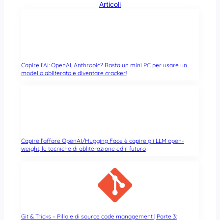
Articoli
Capire l’AI: OpenAI, Anthropic? Basta un mini PC per usare un
modello abliterato e diventare cracker!
Capire l’affare OpenAI/Hugging Face è capire gli LLM open-
weight, le tecniche di abliterazione ed il futuro
Git & Tricks – Pillole di source code management | Parte 3: