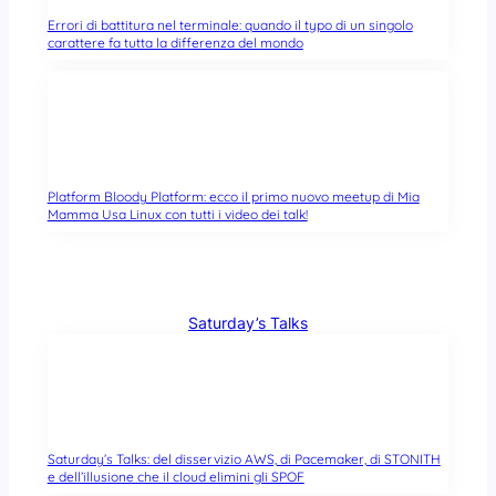
Errori di battitura nel terminale: quando il typo di un singolo
carattere fa tutta la differenza del mondo
Platform Bloody Platform: ecco il primo nuovo meetup di Mia
Mamma Usa Linux con tutti i video dei talk!
Saturday’s Talks
Saturday’s Talks: del disservizio AWS, di Pacemaker, di STONITH
e dell’illusione che il cloud elimini gli SPOF