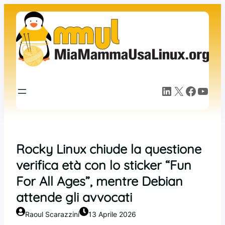
Vai
al
contenuto
LinkedIn
X
Facebook
YouTube
Rocky Linux chiude la questione
verifica età con lo sticker “Fun
For All Ages”, mentre Debian
attende gli avvocati
Raoul Scarazzini
13 Aprile 2026