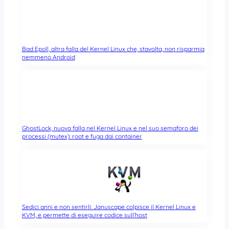
Bad Epoll, altra falla del Kernel Linux che, stavolta, non risparmia
nemmeno Android
GhostLock, nuova falla nel Kernel Linux e nel suo semaforo dei
processi (mutex): root e fuga dai container
Sedici anni e non sentirli: Januscape colpisce il Kernel Linux e
KVM, e permette di eseguire codice sull’host