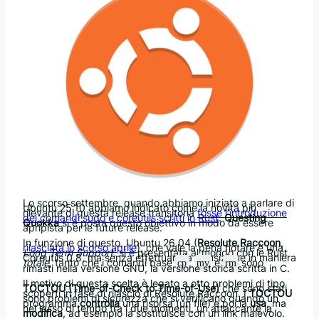
Lo scorso settembre, quando abbiamo iniziato a parlare di
Ubuntu 25.10 abbiamo indicato come la novità più
rilevante di questa release transitoria
fosse l’introduzione
dei comandi sudo e coreutils scritti in Rust
.
Questing
Quokka
si è posta questo obiettivo in modo da essere
apripista per le future release.
In funzione di questo, Ubuntu 26.04 (
Resolute Raccoon
,
rilasciata lo scorso aprile
), che vale la pena notare è una
Long Term Support
, si è presentata al mondo con le Rust
Coreutils 0.8, ma senza effettuare la transizione in maniera
totale
, tanto che i comandi base
,
e
sono
cp
mv
rm
rimasti nella versione GNU, la versione storica scritta in C.
Il motivo di questa scelta è legato a otto problemi di tipo
TOCTOU (Time-of-Check to Time-of-Use)
che sono stati
scoperti in fase di rilascio di Resolute Raccoon. I
TOCTOU
sono problemi di sicurezza che si verificano quando un
programma
controlla
una risorsa (un file) e poi la
usa
, ma
nel lasso di tempo tra i due momenti, un attaccante la
modifica
, ad esempio la sostituisce con un link malevolo.