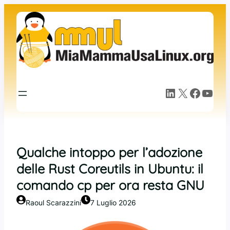
Vai
al
contenuto
LinkedIn
X
Facebook
YouTube
Qualche intoppo per l’adozione
delle Rust Coreutils in Ubuntu: il
comando cp per ora resta GNU
Raoul Scarazzini
7 Luglio 2026