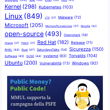
Kernel
(298)
Kubernetes
(103)
Linux
(849)
Malware
(72)
LTS
(37)
Microsoft
(205)
Mozilla
(42)
MicrosoftLovesLinux
(37)
open-source
(493)
Openstack
(58)
Red Hat
(182)
Release
(71)
Oracle
(37)
Patch
(37)
Sicurezza
(150)
SaturdaysTalks
(54)
Rust
(47)
RHEL
(44)
Torvalds
(104)
systemd
(83)
Software
(45)
SUSE
(44)
Ubuntu
(200)
Windows
(92)
Vulnerabilità
(73)