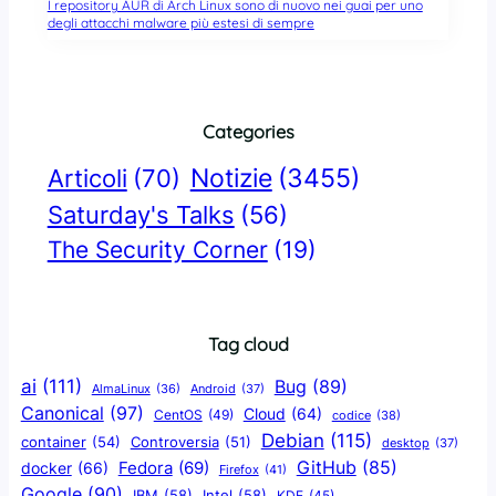
I repository AUR di Arch Linux sono di nuovo nei guai per uno
degli attacchi malware più estesi di sempre
Categories
Notizie
(3455)
Articoli
(70)
Saturday's Talks
(56)
The Security Corner
(19)
Tag cloud
ai
(111)
Bug
(89)
AlmaLinux
(36)
Android
(37)
Canonical
(97)
Cloud
(64)
CentOS
(49)
codice
(38)
Debian
(115)
container
(54)
Controversia
(51)
desktop
(37)
GitHub
(85)
docker
(66)
Fedora
(69)
Firefox
(41)
Google
(90)
IBM
(58)
Intel
(58)
KDE
(45)