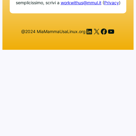
semplicissimo, scrivi a
workwithus@mmul.it
(
Privacy
)
LinkedIn
X
Facebook
YouTub
@2024 MiaMammaUsaLinux.org