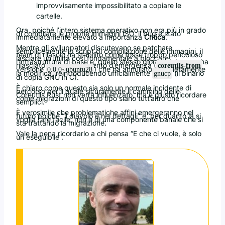
improvvisamente impossibilitato a copiare le
cartelle.
Ora, poiché l’intero sistema operativo non era più in grado
di compilare le proprie immagini ISO, il bug è stato
immediatamente elevato a importanza
Critica
.
Mentre gli sviluppatori discutevano se patchare
semplicemente lo script di compilazione delle immagini, il
team di rilascio ha stabilito come fosse troppo pericoloso
lasciare un’utilità così fondamentale a bloccare
l’infrastruttura di base e, quello stesso giorno, Johnsson ha
rilasciato un aggiornamento d’emergenza (
coreutils-from
versione
) che ha annullato completamente
0.0.0~ubuntu28
la modifica, reintroducendo ufficialmente
(il binario
gnucp
di copia GNU in C).
È chiaro come questo sia solo un normale incidente di
percorso per il quale sicuramente il cammino delle
Coreutils Rust non verrà influenzato, ma è giusto ricordare
come migrazioni di questo tipo siano tutt’altro che
semplici.
È verosimile che problematiche affini emergeranno nel
futuro poiché “il diavolo è nei dettagli” e, per quanto la si
voglia fare facile, non è di una componente banale che si
sta trattando la migrazione.
Vale la pena ricordarlo a chi pensa “E che ci vuole, è solo
un eseguibile”.