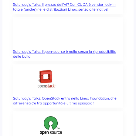
Saturday’s Talks: il prezzo dell’AI? Con CUDA è vendor lock-in
totale (anche) nelle distribuzioni Linux, senza alternative!
Saturday’s Talks: l’open-source è nulla senza la riproducibilità
delle build
Saturday’s Talks: OpenStack entra nella Linux Foundation, che
differenza c’è tra opportunità e ultima spiaggia?