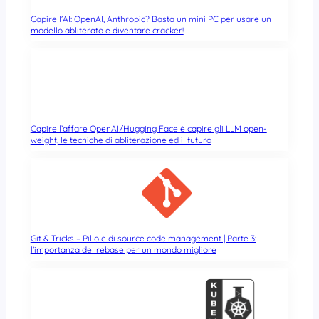
Capire l’AI: OpenAI, Anthropic? Basta un mini PC per usare un
modello abliterato e diventare cracker!
Capire l’affare OpenAI/Hugging Face è capire gli LLM open-
weight, le tecniche di abliterazione ed il futuro
Git & Tricks – Pillole di source code management | Parte 3:
l’importanza del rebase per un mondo migliore