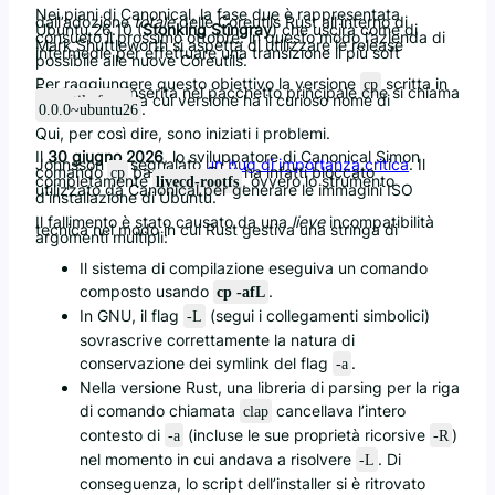
Nei piani di Canonical, la fase due è rappresentata
dall’adozione
totale
delle Coreutils Rust all’interno di
Ubuntu 26.10 (
Stonking Stingray
) che uscirà come di
consueto il prossimo ottobre: in questo modo l’azienda di
Mark Shuttleworth si aspetta di utilizzare le release
intermedie per effettuare una transizione il più soft
possibile alle nuove Coreutils.
Per raggiungere questo obiettivo la versione
scritta in
cp
Rust è stata inserita nel pacchetto principale che si chiama
la cui versione ha il curioso nome di
coreutils-from
.
0.0.0~ubuntu26
Qui, per così dire, sono iniziati i problemi.
Il
30 giugno 2026
, lo sviluppatore di Canonical Simon
Johnsson ha segnalato
un bug di importanza critica
. Il
comando
basato su Rust ha infatti bloccato
cp
completamente
, ovvero lo strumento
livecd-rootfs
utilizzato da Canonical per generare le immagini ISO
d’installazione di Ubuntu.
Il fallimento è stato causato da una
lieve
incompatibilità
tecnica nel modo in cui Rust gestiva una stringa di
argomenti multipli:
Il sistema di compilazione eseguiva un comando
composto usando
.
cp -afL
In GNU, il flag
(segui i collegamenti simbolici)
-L
sovrascrive correttamente la natura di
conservazione dei symlink del flag
.
-a
Nella versione Rust, una libreria di parsing per la riga
di comando chiamata
cancellava l’intero
clap
contesto di
(incluse le sue proprietà ricorsive
)
-a
-R
nel momento in cui andava a risolvere
. Di
-L
conseguenza, lo script dell’installer si è ritrovato