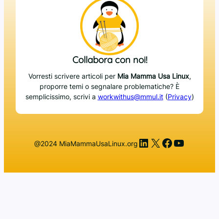
Collabora con noi!
Vorresti scrivere articoli per
Mia Mamma Usa Linux
,
proporre temi o segnalare problematiche? È
semplicissimo, scrivi a
workwithus@mmul.it
(
Privacy
)
LinkedIn
X
Facebook
YouTub
@2024 MiaMammaUsaLinux.org