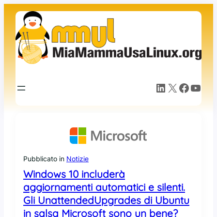
Vai
al
contenuto
LinkedIn
X
Facebook
YouTube
Pubblicato in
Notizie
Windows 10 includerà
aggiornamenti automatici e silenti.
Gli UnattendedUpgrades di Ubuntu
in salsa Microsoft sono un bene?