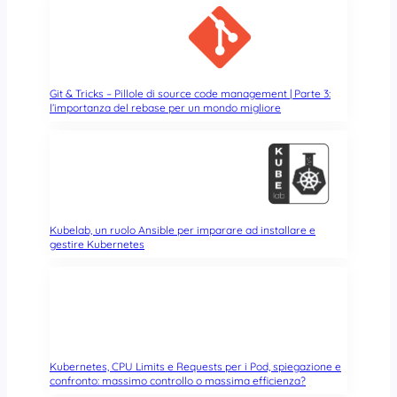
k
i
n
g
T
Git & Tricks – Pillole di source code management | Parte 3:
e
l’importanza del rebase per un mondo migliore
a
m
Kubelab, un ruolo Ansible per imparare ad installare e
gestire Kubernetes
Kubernetes, CPU Limits e Requests per i Pod, spiegazione e
confronto: massimo controllo o massima efficienza?