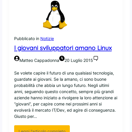
n
f
l
g
t
l
s
a
o
f
n
i
o
n
Pubblicato in
Notizie
u
e
n
I giovani sviluppatori amano Linux
C
b
a
e
Matteo Cappadonna
20 Luglio 2015
m
n
e
e
Se volete capire il futuro di una qualsiasi tecnologia,
r
?
guardate ai giovani. Se la amano, ci sono buone
o
probabilità che abbia un lungo futuro. Negli ultimi
n
anni, seguendo questo concetto, sempre più grandi
v
aziende hanno iniziato a rivolgere la loro attenzione ai
u
“giovani”, per capire come nei prossimi anni si
o
evolverà il mercato IT/Dev, ed agire di conseguenza.
l
Giusto per…
e
a
b
:
Leggi l’articolo completo