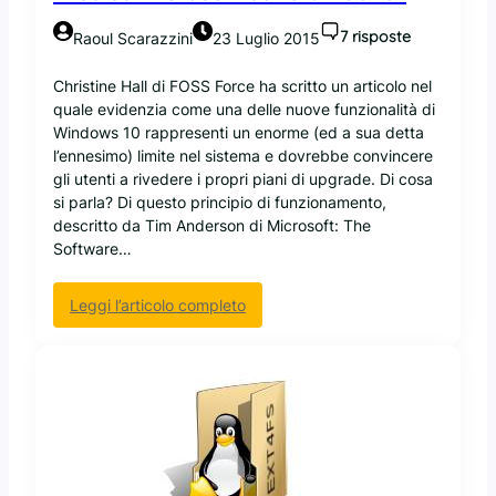
7 risposte
Raoul Scarazzini
23 Luglio 2015
Christine Hall di FOSS Force ha scritto un articolo nel
quale evidenzia come una delle nuove funzionalità di
Windows 10 rappresenti un enorme (ed a sua detta
l’ennesimo) limite nel sistema e dovrebbe convincere
gli utenti a rivedere i propri piani di upgrade. Di cosa
si parla? Di questo principio di funzionamento,
descritto da Tim Anderson di Microsoft: The
Software…
:
Leggi l’articolo completo
W
i
n
d
o
w
s
1