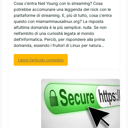
G
Cosa c’entra Neil Young con lo streaming? Cosa
e
l
potrebbe accomunare una leggenda del rock con le
i
piattaforme di streaming. E, più di tutto, cosa c’entra
U
questo con miamammausalinux.org? La risposta
n
all’ultima domanda è la più semplice: nulla. Se non
a
nell’ambito di una curiosità legata al mondo
t
dell’informatica. Perciò, per rispondere alla prima
t
domanda, essendo i fruitori di Linux per natura…
e
n
:
Leggi l’articolo completo
d
L
e
a
d
d
U
i
p
a
g
t
r
r
a
i
d
b
e
a
s
t
d