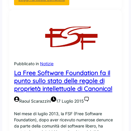
o
I
l
g
i
i
r
o
e
v
o
a
n
n
o
i
i
s
p
v
Pubblicato in
Notizie
r
i
o
La Free Software Foundation fa il
l
t
u
punto sullo stato delle regole di
o
p
proprietà intellettuale di Canonical
c
p
o
a
Raoul Scarazzini
17 Luglio 2015
l
t
l
o
Nel mese di luglio 2013, la FSF (Free Software
i
r
Foundation), dopo aver ricevuto numerose denunce
d
i
da parte della comunità del software libero, ha
i
a