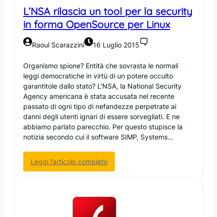
F
L’NSA rilascia un tool per la security
o
in forma OpenSource per Linux
u
n
d
Raoul Scarazzini
16 Luglio 2015
a
t
Organismo spione? Entità che sovrasta le normali
i
leggi democratiche in virtù di un potere occulto
o
garantitole dallo stato? L’NSA, la National Security
n
Agency americana è stata accusata nel recente
f
passato di ogni tipo di nefandezze perpetrate ai
a
danni degli utenti ignari di essere sorvegliati. E ne
i
abbiamo parlato parecchio. Per questo stupisce la
l
notizia secondo cui il software SIMP, Systems…
p
u
:
Leggi l’articolo completo
n
L
t
’
o
N
s
S
u
A
l