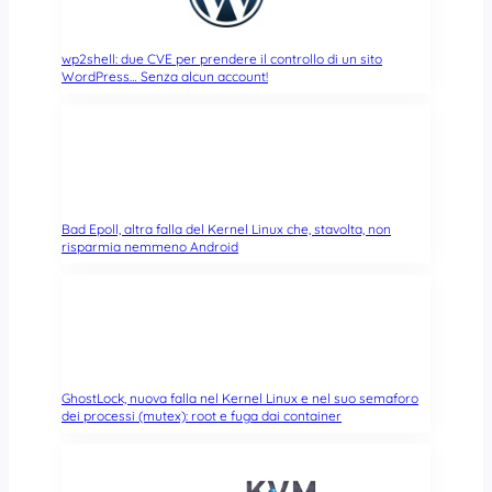
wp2shell: due CVE per prendere il controllo di un sito
WordPress… Senza alcun account!
Bad Epoll, altra falla del Kernel Linux che, stavolta, non
risparmia nemmeno Android
GhostLock, nuova falla nel Kernel Linux e nel suo semaforo
dei processi (mutex): root e fuga dai container