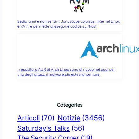
Sedici anni e non sentirli: Januscape colpisce il Kernel Linux
e KVM, e permette di eseguire codice sull’host
I repository AUR di Arch Linux sono di nuovo nei guai per
uno degli attacchi malware più estesi di sempre
Categories
Notizie
(3456)
Articoli
(70)
Saturday's Talks
(56)
The Security Corner
(19)