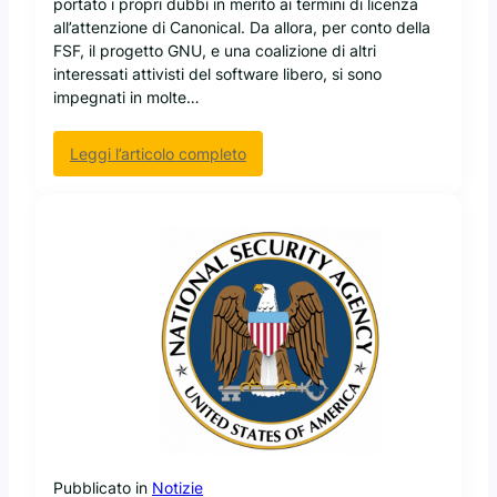
portato i propri dubbi in merito ai termini di licenza
e
m
all’attenzione di Canonical. Da allora, per conto della
n
a
FSF, il progetto GNU, e una coalizione di altri
c
n
interessati attivisti del software libero, si sono
r
o
impegnati in molte…
y
L
p
i
t
n
:
Leggi l’articolo completo
i
u
L
o
x
a
n
F
?
r
e
e
S
o
f
t
w
a
r
e
Pubblicato in
Notizie