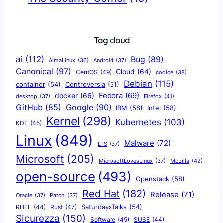
Tag cloud
ai
(112)
Bug
(89)
AlmaLinux
(36)
Android
(37)
Canonical
(97)
Cloud
(64)
CentOS
(49)
codice
(38)
Debian
(115)
container
(54)
Controversia
(51)
docker
(66)
Fedora
(69)
Firefox
(41)
desktop
(37)
Google
(90)
GitHub
(85)
IBM
(58)
Intel
(58)
Kernel
(298)
Kubernetes
(103)
KDE
(45)
Linux
(849)
Malware
(72)
LTS
(37)
Microsoft
(205)
Mozilla
(42)
MicrosoftLovesLinux
(37)
open-source
(493)
Openstack
(58)
Red Hat
(182)
Release
(71)
Oracle
(37)
Patch
(37)
SaturdaysTalks
(54)
Rust
(47)
RHEL
(44)
Sicurezza
(150)
Software
(45)
SUSE
(44)