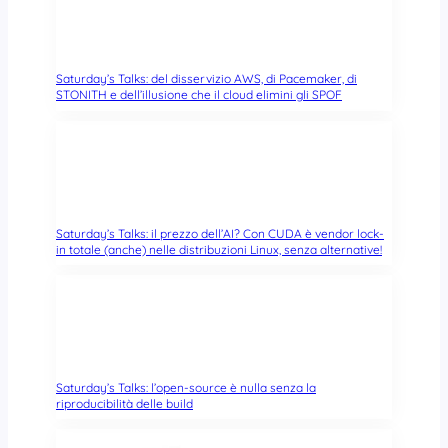
Saturday’s Talks: del disservizio AWS, di Pacemaker, di
STONITH e dell’illusione che il cloud elimini gli SPOF
Saturday’s Talks: il prezzo dell’AI? Con CUDA è vendor lock-
in totale (anche) nelle distribuzioni Linux, senza alternative!
Saturday’s Talks: l’open-source è nulla senza la
riproducibilità delle build