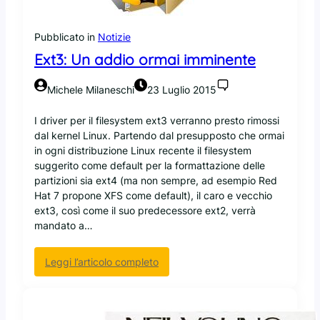
0
i
Pubblicato in
Notizie
n
c
Ext3: Un addio ormai imminente
l
u
Michele Milaneschi
23 Luglio 2015
d
e
I driver per il filesystem ext3 verranno presto rimossi
r
dal kernel Linux. Partendo dal presupposto che ormai
à
in ogni distribuzione Linux recente il filesystem
a
suggerito come default per la formattazione delle
g
partizioni sia ext4 (ma non sempre, ad esempio Red
g
Hat 7 propone XFS come default), il caro e vecchio
i
ext3, così come il suo predecessore ext2, verrà
o
mandato a…
r
n
:
Leggi l’articolo completo
a
E
m
x
e
t
n