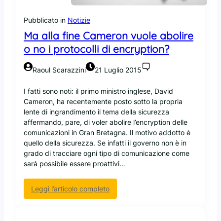
r
i
a
U
Pubblicato in
Notizie
N
b
Ma alla fine Cameron vuole abolire
e
u
o no i protocolli di encryption?
i
n
l
t
Y
u
Raoul Scarazzini
21 Luglio 2015
o
i
u
n
I fatti sono noti: il primo ministro inglese, David
n
s
Cameron, ha recentemente posto sotto la propria
g
a
lente di ingrandimento il tema della sicurezza
e
l
affermando, pare, di voler abolire l’encryption delle
l
s
comunicazioni in Gran Bretagna. Il motivo addotto è
o
a
quello della sicurezza. Se infatti il governo non è in
s
M
grado di tracciare ogni tipo di comunicazione come
t
i
sarà possibile essere proattivi…
r
c
e
r
:
Leggi l’articolo completo
a
o
M
m
s
a
i
o
a