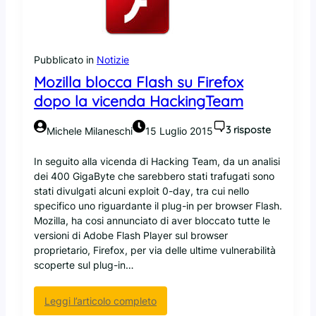
r
l
i
o
l
s
a
t
Pubblicato in
Notizie
s
a
Mozilla blocca Flash su Firefox
c
t
i
dopo la vicenda HackingTeam
o
a
d
u
3 risposte
Michele Milaneschi
15 Luglio 2015
e
n
l
t
In seguito alla vicenda di Hacking Team, da un analisi
l
o
dei 400 GigaByte che sarebbero stati trafugati sono
e
o
stati divulgati alcuni exploit 0-day, tra cui nello
r
l
specifico uno riguardante il plug-in per browser Flash.
e
p
Mozilla, ha cosi annunciato di aver bloccato tutte le
g
e
versioni di Adobe Flash Player sul browser
o
r
proprietario, Firefox, per via delle ultime vulnerabilità
l
l
scoperte sul plug-in…
e
a
d
s
i
:
Leggi l’articolo completo
e
p
M