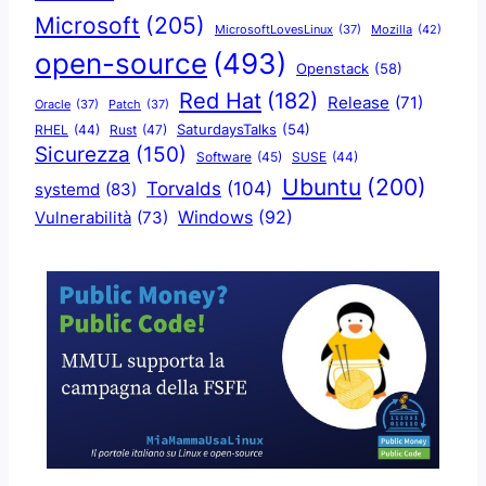
Microsoft
(205)
Mozilla
(42)
MicrosoftLovesLinux
(37)
open-source
(493)
Openstack
(58)
Red Hat
(182)
Release
(71)
Oracle
(37)
Patch
(37)
SaturdaysTalks
(54)
Rust
(47)
RHEL
(44)
Sicurezza
(150)
Software
(45)
SUSE
(44)
Ubuntu
(200)
Torvalds
(104)
systemd
(83)
Windows
(92)
Vulnerabilità
(73)