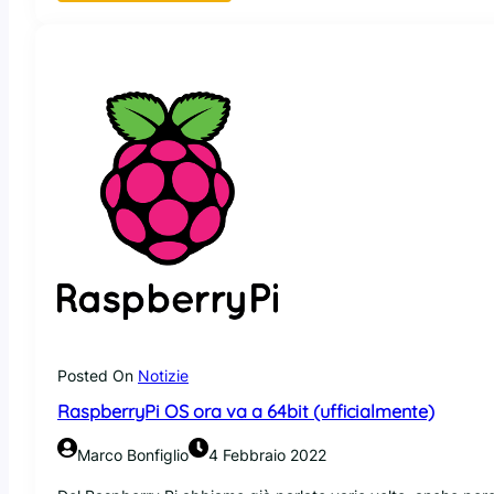
R
a
s
p
b
e
r
r
y
P
i
O
S
a
6
4
b
Posted On
Notizie
i
RaspberryPi OS ora va a 64bit (ufficialmente)
t
v
Marco Bonfiglio
4 Febbraio 2022
a
m