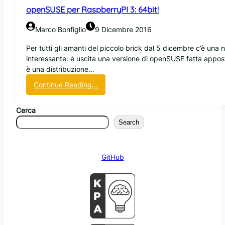
a
openSUSE per RaspberryPI 3: 64bit!
a
6
Marco Bonfiglio
9 Dicembre 2016
4
b
Per tutti gli amanti del piccolo brick dal 5 dicembre c’è una 
i
interessante: è uscita una versione di openSUSE fatta app
t
è una distribuzione…
(
:
Continue Reading…
u
o
f
p
f
Cerca
e
i
Search
n
c
S
i
U
a
GitHub
S
l
E
m
p
e
e
n
r
t
R
e
a
)