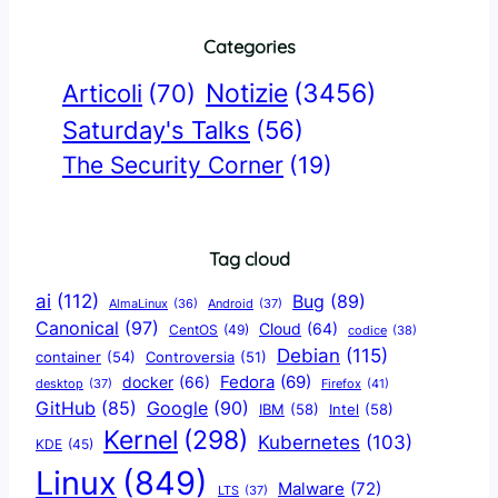
Categories
Notizie
(3456)
Articoli
(70)
Saturday's Talks
(56)
The Security Corner
(19)
Tag cloud
ai
(112)
Bug
(89)
AlmaLinux
(36)
Android
(37)
Canonical
(97)
Cloud
(64)
CentOS
(49)
codice
(38)
Debian
(115)
container
(54)
Controversia
(51)
docker
(66)
Fedora
(69)
Firefox
(41)
desktop
(37)
Google
(90)
GitHub
(85)
IBM
(58)
Intel
(58)
Kernel
(298)
Kubernetes
(103)
KDE
(45)
Linux
(849)
Malware
(72)
LTS
(37)