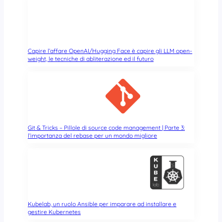
Capire l’affare OpenAI/Hugging Face è capire gli LLM open-
weight, le tecniche di abliterazione ed il futuro
Git & Tricks – Pillole di source code management | Parte 3:
l’importanza del rebase per un mondo migliore
Kubelab, un ruolo Ansible per imparare ad installare e
gestire Kubernetes