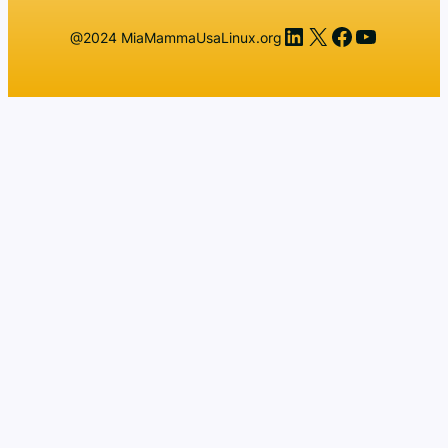
LinkedIn
X
Facebook
YouTub
@2024 MiaMammaUsaLinux.org