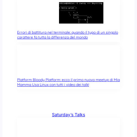
e
Errori di battitura nel terminale: quando il typo di un singolo
carattere fa tutta la differenza del mondo
Platform Bloody Platform: ecco il primo nuovo meetup di Mia
Mamma Usa Linux con tutti i video dei talk!
Saturday’s Talks