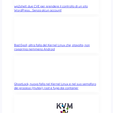
wp2shell: due CVE per prendere il controllo di un sito
WordPress… Senza alcun account!
Bad Epoll, altra falla del Kernel Linux che, stavolta, non
risparmia nemmeno Android
GhostLock, nuova falla nel Kernel Linux e nel suo semaforo
dei processi (mutex): root e fuga dai container