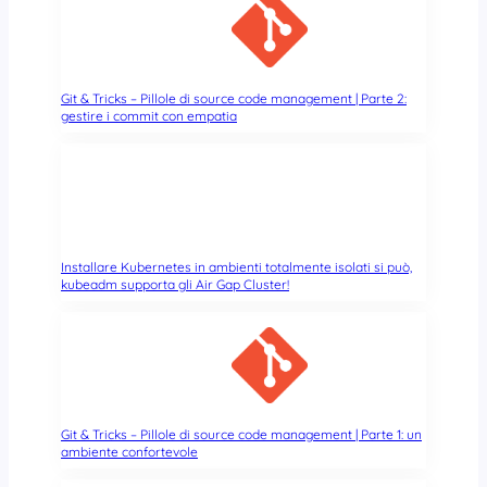
e
r
i
t
o
Git & Tricks – Pillole di source code management | Parte 2:
gestire i commit con empatia
a
i
b
r
e
v
e
Installare Kubernetes in ambienti totalmente isolati si può,
t
kubeadm supporta gli Air Gap Cluster!
t
i
s
o
f
t
Git & Tricks – Pillole di source code management | Parte 1: un
w
ambiente confortevole
a
r