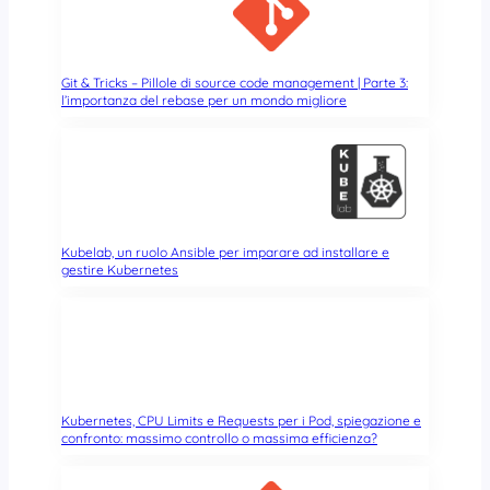
i
o
n
e
Git & Tricks – Pillole di source code management | Parte 3:
l’importanza del rebase per un mondo migliore
r
i
v
o
l
u
z
Kubelab, un ruolo Ansible per imparare ad installare e
i
gestire Kubernetes
o
n
a
r
i
a
Kubernetes, CPU Limits e Requests per i Pod, spiegazione e
i
confronto: massimo controllo o massima efficienza?
n
m