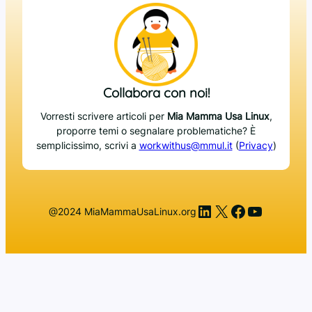
Collabora con noi!
Vorresti scrivere articoli per
Mia Mamma Usa Linux
,
proporre temi o segnalare problematiche? È
semplicissimo, scrivi a
workwithus@mmul.it
(
Privacy
)
LinkedIn
X
Facebook
YouTub
@2024 MiaMammaUsaLinux.org