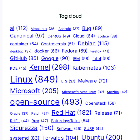
Tag cloud
ai
(112)
Bug
(89)
AlmaLinux
(36)
Android
(37)
Canonical
(97)
Cloud
(64)
CentOS
(49)
codice
(38)
Debian
(115)
container
(54)
Controversia
(51)
docker
(66)
Fedora
(69)
Firefox
(41)
desktop
(37)
Google
(90)
GitHub
(85)
IBM
(58)
Intel
(58)
Kernel
(298)
Kubernetes
(103)
KDE
(45)
Linux
(849)
Malware
(72)
LTS
(37)
Microsoft
(205)
Mozilla
(42)
MicrosoftLovesLinux
(37)
open-source
(493)
Openstack
(58)
Red Hat
(182)
Release
(71)
Oracle
(37)
Patch
(37)
SaturdaysTalks
(54)
Rust
(47)
RHEL
(44)
Sicurezza
(150)
Software
(45)
SUSE
(44)
Ubuntu
(200)
Torvalds
(104)
systemd
(83)