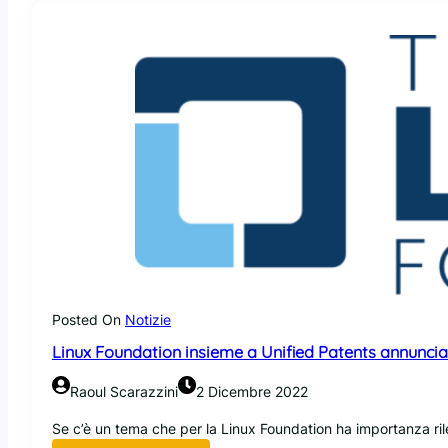
a
O
p
e
n
I
n
v
e
n
t
i
o
n
N
e
Posted On
Notizie
t
Linux Foundation insieme a Unified Patents annuncia 
w
o
Raoul Scarazzini
2 Dicembre 2022
r
k
Se c’è un tema che per la Linux Foundation ha importanza ri
c