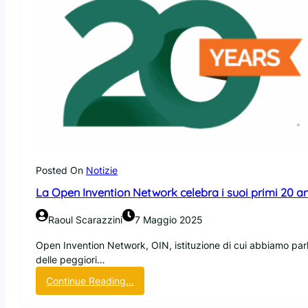
Posted On
Notizie
La Open Invention Network celebra i suoi primi 20 ann
Raoul Scarazzini
7 Maggio 2025
Open Invention Network, OIN, istituzione di cui abbiamo parla
delle peggiori…
:
Continue Reading…
L