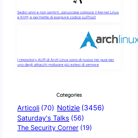
Sedici anni e non sentirli: Januscape colpisce il Kernel Linux
e KVM, e permette di eseguire codice sull’host
I repository AUR di Arch Linux sono di nuovo nei guai per
uno degli attacchi malware più estesi di sempre
Categories
Notizie
(3456)
Articoli
(70)
Saturday's Talks
(56)
The Security Corner
(19)