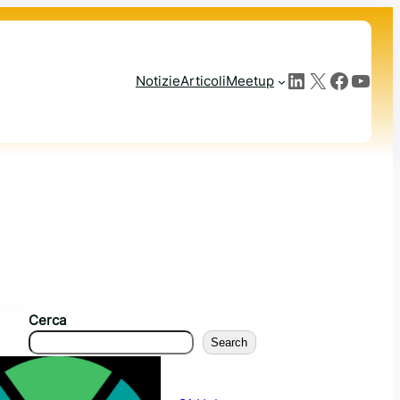
LinkedIn
X
Facebook
YouTube
Notizie
Articoli
Meetup
Cerca
Search