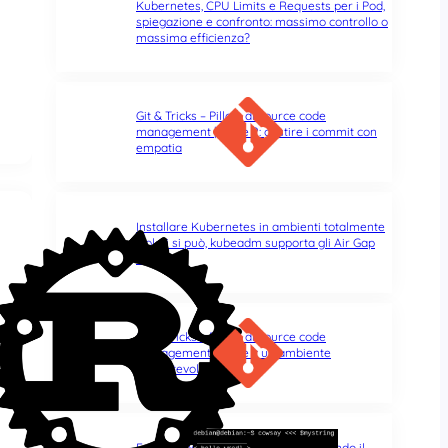
Kubernetes, CPU Limits e Requests per i Pod,
spiegazione e confronto: massimo controllo o
massima efficienza?
Git & Tricks – Pillole di source code
management | Parte 2: gestire i commit con
empatia
Installare Kubernetes in ambienti totalmente
isolati si può, kubeadm supporta gli Air Gap
Cluster!
Git & Tricks – Pillole di source code
management | Parte 1: un ambiente
confortevole
Errori di battitura nel terminale: quando il