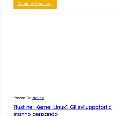
:
Continue Reading…
S
e
r
v
o
(
s
c
r
i
t
t
o
i
n
R
Posted On
Notizie
u
Rust nel Kernel Linux? Gli sviluppatori ci
s
t
stanno pensando