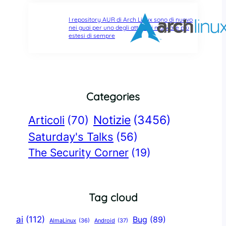
I repository AUR di Arch Linux sono di nuovo
nei guai per uno degli attacchi malware più
estesi di sempre
Categories
Notizie
(3456)
Articoli
(70)
Saturday's Talks
(56)
The Security Corner
(19)
Tag cloud
ai
(112)
Bug
(89)
AlmaLinux
(36)
Android
(37)