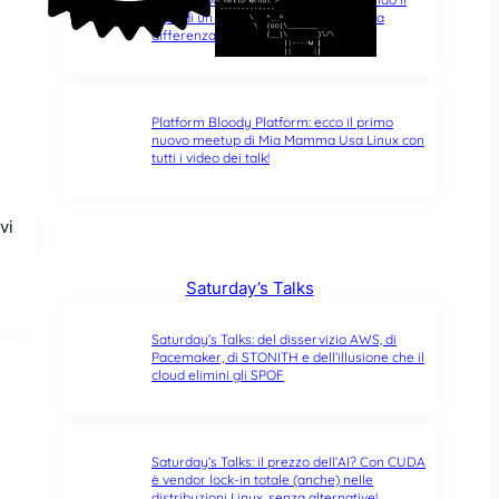
typo di un singolo carattere fa tutta la
differenza del mondo
Platform Bloody Platform: ecco il primo
nuovo meetup di Mia Mamma Usa Linux con
tutti i video dei talk!
vi
Saturday’s Talks
Saturday’s Talks: del disservizio AWS, di
Pacemaker, di STONITH e dell’illusione che il
cloud elimini gli SPOF
Saturday’s Talks: il prezzo dell’AI? Con CUDA
è vendor lock-in totale (anche) nelle
distribuzioni Linux, senza alternative!