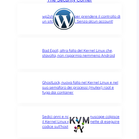
wp2shell: due CVE per prendere il controllo di
un sito WordPress… Senza alcun account!
Bad Epoll, altra falla del Kernel Linux che,
stavolta, non risparmia nemmeno Android
GhostLock, nuova falla nel Kernel Linux e nel
suo semaforo dei processi (mutex): root e
fuga dai container
Sedici anni e non sentirli: Januscape colpisce
il Kernel Linux e KVM, e permette di eseguire
codice sull’host