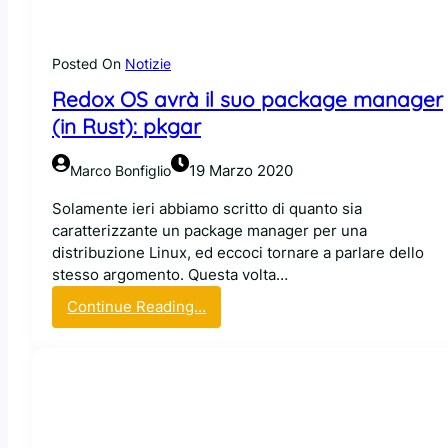
L
a
i
t
n
i
Posted On
Notizie
u
o
Redox OS avrà il suo package manager
x
n
?
(in Rust): pkgar
G
l
19 Marzo 2020
Marco Bonfiglio
i
s
Solamente ieri abbiamo scritto di quanto sia
v
caratterizzante un package manager per una
i
distribuzione Linux, ed eccoci tornare a parlare dello
l
stesso argomento. Questa volta…
u
:
Continue Reading…
p
R
p
e
a
d
t
o
o
x
r
O