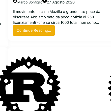
v
27 Agosto 2020
Marco Bonfiglio
o
Il movimento in casa Mozilla è grande, c’è poco da
d
discutere.Abbiamo dato da poco notizia di 250
e
licenziamenti (che su circa 1000 totali non sono…
r
a
i
:
Continue Reading…
v
M
a
o
t
z
o
i
d
l
i
l
B
a
e
a
O
n
S
n
,
u
p
n
o
c
t
i
r