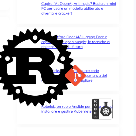
Capire l’AI: OpenAI, Anthropic? Basta un mini
PC per usare un modello abliterato e
diventare cracker!
Capire l’affare OpenAI/Hugging Face è
capire gli LLM open-weight, le tecniche di
abliterazione ed il futuro
Git & Tricks – Pillole di source code
management | Parte 3: l’importanza del
rebase per un mondo migliore
Kubelab, un ruolo Ansible per imparare ad
installare e gestire Kubernetes