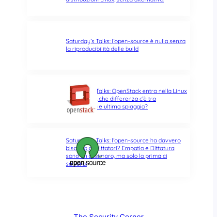
Saturday’s Talks: l’open-source è nulla senza
la riproducibilità delle build
Saturday’s Talks: OpenStack entra nella Linux
Foundation, che differenza c’è tra
opportunità e ultima spiaggia?
Saturday’s Talks: l’open-source ha davvero
bisogno di Dittatori? Empatia e Dittatura
sono un ossimoro, ma solo la prima ci
salverà!
The Security Corner