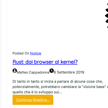
i
S
c
a
i
v
s
r
t
à
a
i
n
l
n
s
o
u
p
o
e
Posted On
Notizie
p
n
Rust: dai browser al kernel?
a
s
c
a
k
6 Settembre 2019
Matteo Cappadonna
n
a
d
Di tanto in tanto si inizia a parlare di alcune cose che,
g
o
potenzialmente, potrebbero cambiare la “visione base” 
e
quello che è lo sviluppo sui…
m
a
:
Continue Reading…
n
R