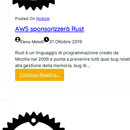
a
à
l
f
a
a
Posted On
Notizie
R
r
u
AWS sponsorizzerà Rust
g
s
i
t
31 Ottobre 2019
Elena Metelli
r
F
a
o
Rust è un linguaggio di programmazione creato da
r
u
Mozilla nel 2009 e punta a prevenire tutti quei bug relati
e
n
alla gestione della memoria, bug di…
R
d
:
Continue Reading…
u
a
A
s
t
W
t
i
S
o
s
n
p
o
n
s