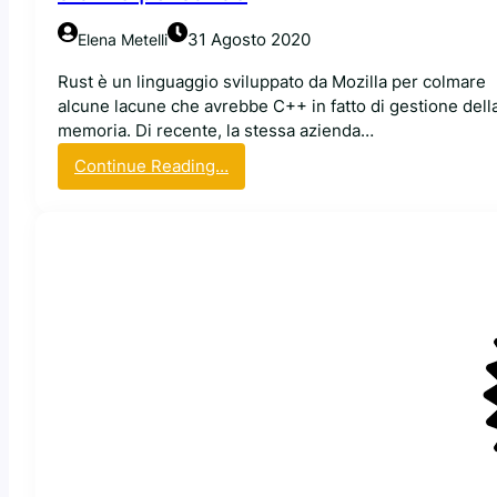
)
p
31 Agosto 2020
Elena Metelli
a
s
Rust è un linguaggio sviluppato da Mozilla per colmare
s
alcune lacune che avrebbe C++ in fatto di gestione dell
a
memoria. Di recente, la stessa azienda…
s
:
Continue Reading…
o
R
t
u
t
s
o
t
L
n
i
e
n
l
u
K
x
e
F
r
o
n
u
e
n
l
d