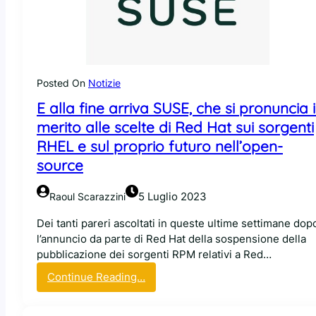
n
s
E
s
L
o
A
c
e
i
d
Posted On
Notizie
a
i
E alla fine arriva SUSE, che si pronuncia 
z
c
i
merito alle scelte di Red Hat sui sorgenti
o
o
m
RHEL e sul proprio futuro nell’open-
n
e
source
e
l
c
’
5 Luglio 2023
Raoul Scarazzini
r
a
e
z
Dei tanti pareri ascoltati in queste ultime settimane dop
a
i
l’annuncio da parte di Red Hat della sospensione della
t
e
pubblicazione dei sorgenti RPM relativi a Red…
a
n
:
Continue Reading…
d
d
E
a
a
a
C
s