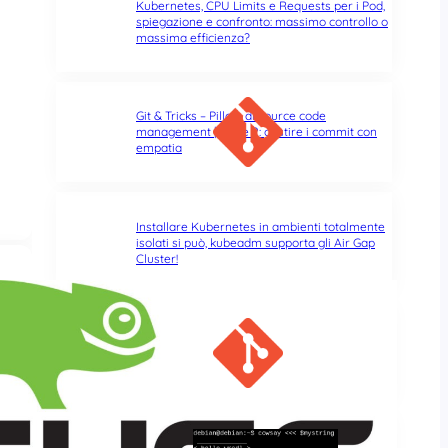
Kubernetes, CPU Limits e Requests per i Pod,
spiegazione e confronto: massimo controllo o
massima efficienza?
Git & Tricks – Pillole di source code
management | Parte 2: gestire i commit con
empatia
Installare Kubernetes in ambienti totalmente
isolati si può, kubeadm supporta gli Air Gap
Cluster!
Git & Tricks – Pillole di source code
management | Parte 1: un ambiente
confortevole
Errori di battitura nel terminale: quando il