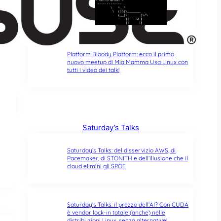
typo di un singolo carattere fa tutta la
differenza del mondo
Platform Bloody Platform: ecco il primo
nuovo meetup di Mia Mamma Usa Linux con
tutti i video dei talk!
Saturday’s Talks
Saturday’s Talks: del disservizio AWS, di
Pacemaker, di STONITH e dell’illusione che il
cloud elimini gli SPOF
Saturday’s Talks: il prezzo dell’AI? Con CUDA
è vendor lock-in totale (anche) nelle
distribuzioni Linux, senza alternative!