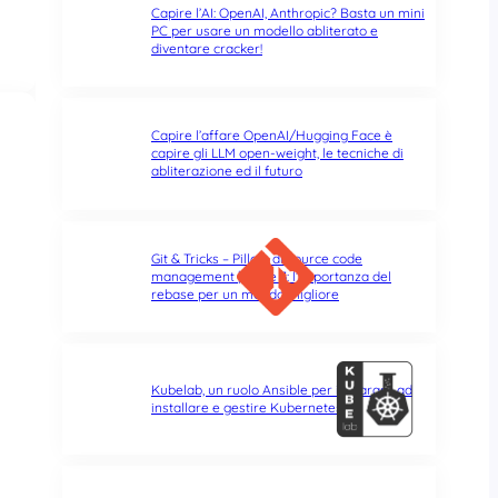
Capire l’AI: OpenAI, Anthropic? Basta un mini
PC per usare un modello abliterato e
diventare cracker!
Capire l’affare OpenAI/Hugging Face è
capire gli LLM open-weight, le tecniche di
abliterazione ed il futuro
Git & Tricks – Pillole di source code
management | Parte 3: l’importanza del
rebase per un mondo migliore
Kubelab, un ruolo Ansible per imparare ad
installare e gestire Kubernetes