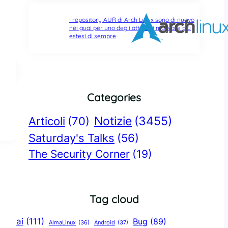
I repository AUR di Arch Linux sono di nuovo
nei guai per uno degli attacchi malware più
estesi di sempre
Categories
Notizie
(3455)
Articoli
(70)
Saturday's Talks
(56)
The Security Corner
(19)
Tag cloud
ai
(111)
Bug
(89)
AlmaLinux
(36)
Android
(37)