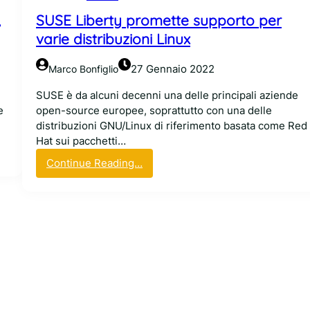
:
i
,
SUSE Liberty promette supporto per
l
s
a
p
varie distribuzioni Linux
d
o
i
n
27 Gennaio 2022
Marco Bonfiglio
s
i
t
b
SUSE è da alcuni decenni una delle principali aziende
r
i
e
open-source europee, soprattutto con una delle
o
l
distribuzioni GNU/Linux di riferimento basata come Red
p
e
Hat sui pacchetti…
e
p
:
Continue Reading…
r
e
S
c
r
U
o
i
S
n
t
E
t
e
L
a
s
i
i
t
b
n
e
e
r
r