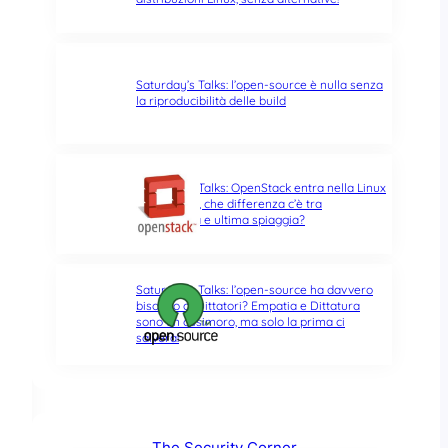
Saturday’s Talks: l’open-source è nulla senza
la riproducibilità delle build
Saturday’s Talks: OpenStack entra nella Linux
Foundation, che differenza c’è tra
opportunità e ultima spiaggia?
Saturday’s Talks: l’open-source ha davvero
bisogno di Dittatori? Empatia e Dittatura
sono un ossimoro, ma solo la prima ci
salverà!
The Security Corner