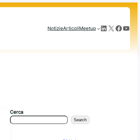
LinkedIn
X
Facebook
YouTube
Notizie
Articoli
Meetup
Cerca
Search