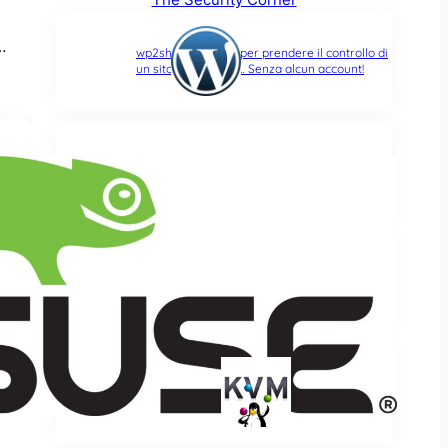
…
wp2shell: due CVE per prendere il controllo di
un sito WordPress… Senza alcun account!
Bad Epoll, altra falla del Kernel Linux che,
stavolta, non risparmia nemmeno Android
GhostLock, nuova falla nel Kernel Linux e nel
suo semaforo dei processi (mutex): root e
fuga dai container
Sedici anni e non sentirli: Januscape colpisce
il Kernel Linux e KVM, e permette di eseguire
codice sull’host