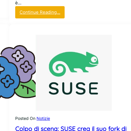
è…
:
Continue Reading…
S
U
S
E
,
l
a
p
r
i
n
c
i
p
a
l
Posted On
Notizie
e
Colpo di scena: SUSE crea il suo fork di
a