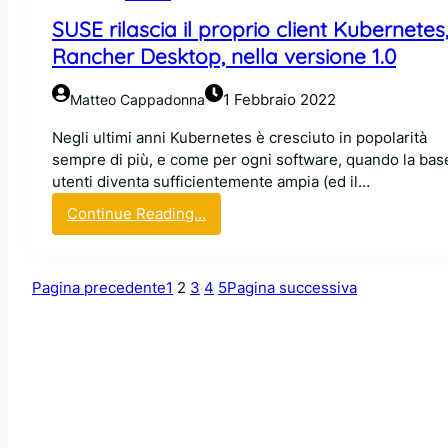
i
l
i
SUSE rilascia il proprio client Kubernetes
s
l
R
e
Rancher Desktop, nella versione 1.0
e
H
1
s
E
5
1 Febbraio 2022
Matteo Cappadonna
c
L
:
e
c
f
Negli ultimi anni Kubernetes è cresciuto in popolarità
l
o
o
sempre di più, e come per ogni software, quando la bas
t
m
c
utenti diventa sufficientemente ampia (ed il…
e
p
u
:
d
Continue Reading…
a
s
S
i
t
s
U
R
i
u
S
e
b
Pagina precedente
1
2
3
4
5
Pagina successiva
l
E
d
i
l
r
H
l
a
i
a
i
s
l
t
i
a
s
c
s
u
u
c
i
r