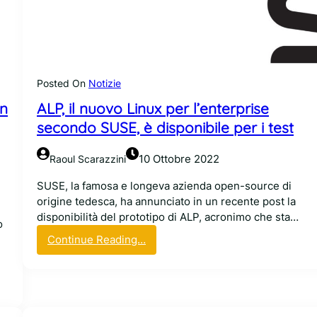
o
a
p
:
e
S
a
U
,
S
t
Posted On
Notizie
E
o
c
in
ALP, il nuovo Linux per l’enterprise
r
r
secondo SUSE, è disponibile per i test
n
e
a
a
a
10 Ottobre 2022
Raoul Scarazzini
i
d
l
SUSE, la famosa e longeva azienda open-source di
e
s
origine tedesca, ha annunciato in un recente post la
s
u
disponibilità del prototipo di ALP, acronimo che sta…
s
o
o
e
:
Continue Reading…
f
r
A
o
e
L
r
p
P
k
r
,
d
i
i