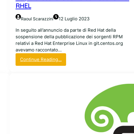
z
RHEL
i
e
12 Luglio 2023
Raoul Scarazzini
n
d
In seguito all’annuncio da parte di Red Hat della
a
sospensione della pubblicazione dei sorgenti RPM
o
relativi a Red Hat Enterprise Linux in git.centos.org
p
avevamo raccontato…
e
:
Continue Reading…
n
C
-
o
s
l
o
p
u
o
r
d
c
i
e
s
e
c
u
e
r
n