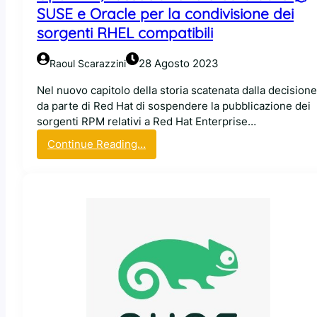
l
SUSE e Oracle per la condivisione dei
e
sorgenti RHEL compatibili
r
a
28 Agosto 2023
Raoul Scarazzini
g
i
Nel nuovo capitolo della storia scatenata dalla decisione
o
da parte di Red Hat di sospendere la pubblicazione dei
n
sorgenti RPM relativi a Red Hat Enterprise…
i
:
Continue Reading…
d
O
i
p
e
e
t
n
r
E
o
L
a
A
d
,
O
l
p
’
e
a