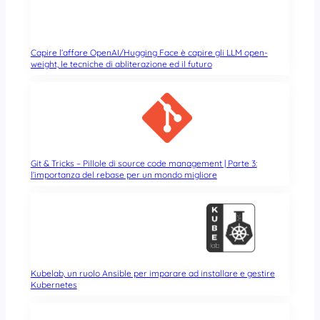
Capire l’affare OpenAI/Hugging Face è capire gli LLM open-
weight, le tecniche di abliterazione ed il futuro
Git & Tricks – Pillole di source code management | Parte 3:
l’importanza del rebase per un mondo migliore
Kubelab, un ruolo Ansible per imparare ad installare e gestire
Kubernetes