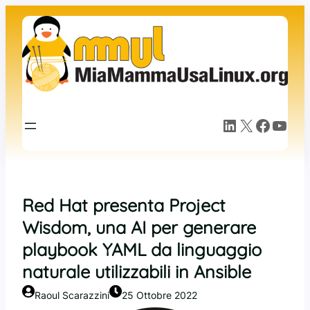
Vai
al
contenuto
LinkedIn
X
Facebook
YouTube
Red Hat presenta Project
Wisdom, una AI per generare
playbook YAML da linguaggio
naturale utilizzabili in Ansible
Raoul Scarazzini
25 Ottobre 2022