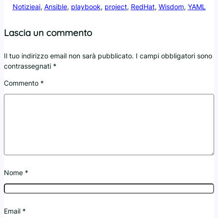
Notizie
ai
, 
Ansible
, 
playbook
, 
project
, 
RedHat
, 
Wisdom
, 
YAML
Lascia un commento
Il tuo indirizzo email non sarà pubblicato.
I campi obbligatori sono
contrassegnati
*
Commento
*
Nome
*
Email
*