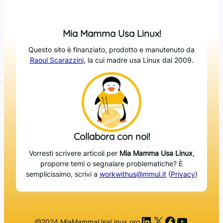
Mia Mamma Usa Linux!
Questo sito è finanziato, prodotto e manutenuto da
Raoul Scarazzini
, la cui madre usa Linux dal 2009.
Collabora con noi!
Vorresti scrivere articoli per
Mia Mamma Usa Linux
,
proporre temi o segnalare problematiche? È
semplicissimo, scrivi a
workwithus@mmul.it
(
Privacy
)
LinkedIn
X
Facebook
YouTub
@2024 MiaMammaUsaLinux.org