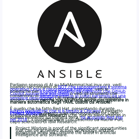
Parliamo spesso di AI su MiaMammaUsaLinux.org, vedi
quando raccontiamo di
BOT che rappresentano il sistema
operativo Linux e rispondono a interviste
, vedi le
polemiche per
il codice protetto da copyright che GitHub
Copilot suggerisce agli utenti
o vedi gli strumenti che
consentono di
generare palette di colori partendo da una
semplice descrizione
. L’AI ormai è ovunque, in qualsiasi
ambito, quindi
perché non sfruttarla anche per generare in
maniera automatica degli YAML usabili da Ansible
?
È quello che ha fatto Red Hat, presentando durante
l’ultimo AnsibleFest che si è tenuto a Chicago
il progetto
Project Wisdom
. Basato sulla tecnologia IBM for Code,
sviluppata da
IBM Research
(che, per gli alieni atterrati in
questo momento sul pianeta terra,
ha acquisito Red Hat
nel 2018
), il progetto viene così descritto da Ruchir Puri,
capo scienziato di IBM Research:
Project Wisdom is proof of the significant opportunities
that can be achieved across technology and the
enterprise when we combine the latest in artificial
intelligence and software.