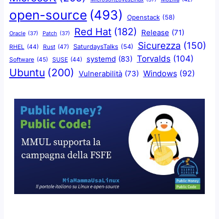
open-source
(493)
Openstack
(58)
Red Hat
(182)
Release
(71)
Oracle
(37)
Patch
(37)
Sicurezza
(150)
SaturdaysTalks
(54)
Rust
(47)
RHEL
(44)
Torvalds
(104)
systemd
(83)
Software
(45)
SUSE
(44)
Ubuntu
(200)
Windows
(92)
Vulnerabilità
(73)