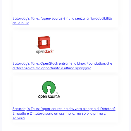
Saturday’s Talks: l’open-source è nulla senza la riproducibilità
delle build
Saturday’s Talks: OpenStack entra nella Linux Foundation, che
differenza c’è tra opportunità e ultima spiaggia?
Saturday’s Talks: l’open-source ha davvero bisogno di Dittatori?
Empatia e Dittatura sono un ossimoro, ma solo la prima ci
salverà!