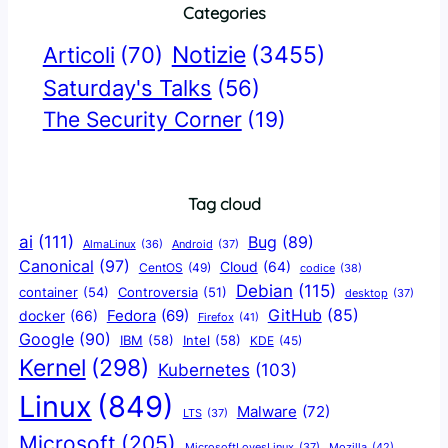
Categories
Notizie
(3455)
Articoli
(70)
Saturday's Talks
(56)
The Security Corner
(19)
Tag cloud
ai
(111)
Bug
(89)
AlmaLinux
(36)
Android
(37)
Canonical
(97)
Cloud
(64)
CentOS
(49)
codice
(38)
Debian
(115)
container
(54)
Controversia
(51)
desktop
(37)
GitHub
(85)
docker
(66)
Fedora
(69)
Firefox
(41)
Google
(90)
IBM
(58)
Intel
(58)
KDE
(45)
Kernel
(298)
Kubernetes
(103)
Linux
(849)
Malware
(72)
LTS
(37)
Microsoft
(205)
Mozilla
(42)
MicrosoftLovesLinux
(37)