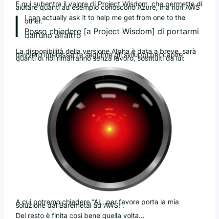
E qui subentra il valore di Project Wisdom, che permette di
aiutare quanti ad esempio conoscono Azure, ma non AWS
I can actually ask it to help me get from one to the
other.
Posso chiedere [a Project Wisdom] di portarmi
dall’uno all’altro
La disponibilità della versione Alpha è data a breve, sarà
davvero interessante seguirne gli sviluppi per capire
quanti di noi rimarranno senza lavoro, sostituiti da lui:
A cui potremo chiedere “AL, per favore porta la mia
soluzione dal Baremetal ad AWS!”.
Del resto è finita così bene quella volta…