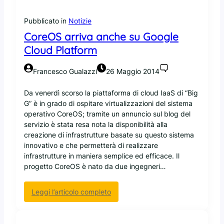
t
n
m
t
n
a
Pubblicato in
Notizie
o
a
n
n
CoreOS arriva anche su Google
v
o
o
i
Cloud Platform
.
r
a
Francesco Gualazzi
26 Maggio 2014
c
o
Da venerdì scorso la piattaforma di cloud IaaS di “Big
n
G” è in grado di ospitare virtualizzazioni del sistema
d
operativo CoreOS; tramite un annuncio sul blog del
e
servizio è stata resa nota la disponibilità alla
c
creazione di infrastrutture basate su questo sistema
i
innovativo e che permetterà di realizzare
s
infrastrutture in maniera semplice ed efficace. Il
i
progetto CoreOS è nato da due ingegneri…
o
n
:
Leggi l’articolo completo
e
C
a
o
l
r