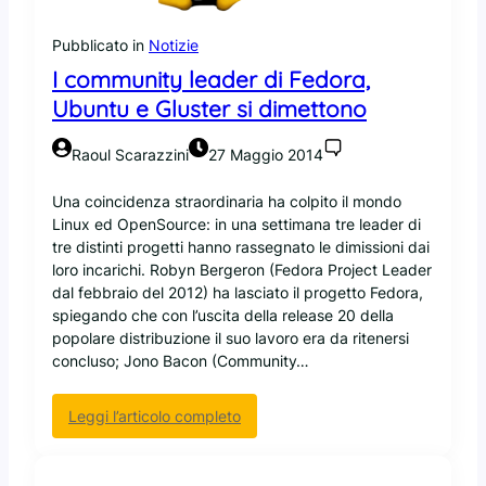
a
p
Pubblicato in
Notizie
r
I community leader di Fedora,
i
Ubuntu e Gluster si dimettono
n
c
i
Raoul Scarazzini
27 Maggio 2014
p
a
Una coincidenza straordinaria ha colpito il mondo
l
Linux ed OpenSource: in una settimana tre leader di
e
tre distinti progetti hanno rassegnato le dimissioni dai
d
loro incarichi. Robyn Bergeron (Fedora Project Leader
i
dal febbraio del 2012) ha lasciato il progetto Fedora,
s
spiegando che con l’uscita della release 20 della
t
popolare distribuzione il suo lavoro era da ritenersi
r
concluso; Jono Bacon (Community…
i
b
:
Leggi l’articolo completo
u
I
z
c
i
o