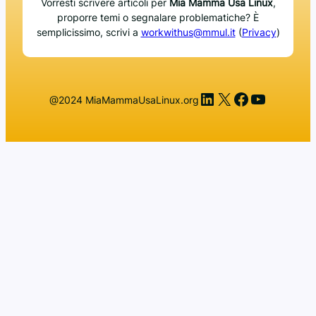
Vorresti scrivere articoli per
Mia Mamma Usa Linux
,
proporre temi o segnalare problematiche? È
semplicissimo, scrivi a
workwithus@mmul.it
(
Privacy
)
LinkedIn
X
Facebook
YouTub
@2024 MiaMammaUsaLinux.org