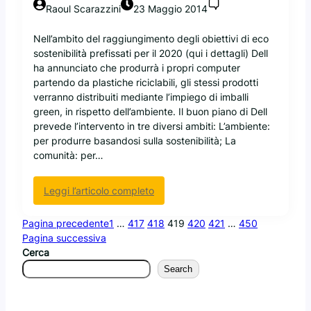
e
Raoul Scarazzini
23 Maggio 2014
C
l
Nell’ambito del raggiungimento degli obiettivi di eco
o
sostenibilità prefissati per il 2020 (qui i dettagli) Dell
u
ha annunciato che produrrà i propri computer
d
partendo da plastiche riciclabili, gli stessi prodotti
P
verranno distribuiti mediante l’impiego di imballi
l
green, in rispetto dell’ambiente. Il buon piano di Dell
a
prevede l’intervento in tre diversi ambiti: L’ambiente:
t
per produrre basandosi sulla sostenibilità; La
f
comunità: per…
o
r
:
Leggi l’articolo completo
m
D
e
Pagina precedente
1
…
417
418
419
420
421
…
450
l
Pagina successiva
l
Cerca
m
Search
i
g
r