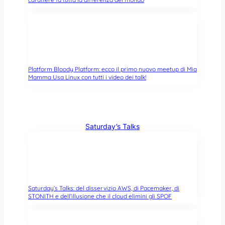
Platform Bloody Platform: ecco il primo nuovo meetup di Mia
Mamma Usa Linux con tutti i video dei talk!
Saturday’s Talks
Saturday’s Talks: del disservizio AWS, di Pacemaker, di
STONITH e dell’illusione che il cloud elimini gli SPOF