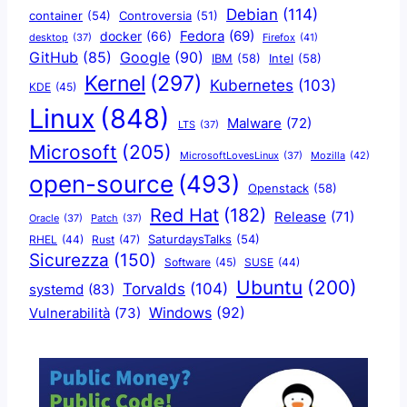
Debian
(114)
container
(54)
Controversia
(51)
docker
(66)
Fedora
(69)
Firefox
(41)
desktop
(37)
Google
(90)
GitHub
(85)
IBM
(58)
Intel
(58)
Kernel
(297)
Kubernetes
(103)
KDE
(45)
Linux
(848)
Malware
(72)
LTS
(37)
Microsoft
(205)
Mozilla
(42)
MicrosoftLovesLinux
(37)
open-source
(493)
Openstack
(58)
Red Hat
(182)
Release
(71)
Oracle
(37)
Patch
(37)
SaturdaysTalks
(54)
Rust
(47)
RHEL
(44)
Sicurezza
(150)
Software
(45)
SUSE
(44)
Ubuntu
(200)
Torvalds
(104)
systemd
(83)
Windows
(92)
Vulnerabilità
(73)