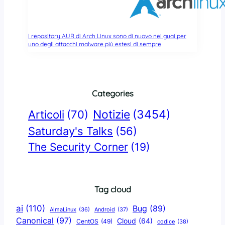
I repository AUR di Arch Linux sono di nuovo nei guai per
uno degli attacchi malware più estesi di sempre
Categories
Notizie
(3454)
Articoli
(70)
Saturday's Talks
(56)
The Security Corner
(19)
Tag cloud
ai
(110)
Bug
(89)
AlmaLinux
(36)
Android
(37)
Canonical
(97)
Cloud
(64)
CentOS
(49)
codice
(38)