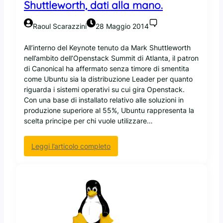
Shuttleworth, dati alla mano.
n
a
Raoul Scarazzini
28 Maggio 2014
”
:
All’interno del Keynote tenuto da Mark Shuttleworth
u
nell’ambito dell’Openstack Summit di Atlanta, il patron
n
di Canonical ha affermato senza timore di smentita
d
come Ubuntu sia la distribuzione Leader per quanto
e
riguarda i sistemi operativi su cui gira Openstack.
s
Con una base di installato relativo alle soluzioni in
k
produzione superiore al 55%, Ubuntu rappresenta la
t
scelta principe per chi vuole utilizzare…
o
p
p
:
Leggi l’articolo completo
e
U
r
b
t
u
u
n
t
t
t
u
i
l