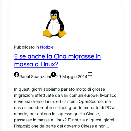
h
i
u
d
e
i
l
p
Pubblicato in
Notizie
r
E se anche la Cina migrasse in
o
massa a Linux?
g
e
t
Raoul Scarazzini
29 Maggio 2014
t
o
In questi giorni abbiamo parlato molto di grosse
o
migrazioni effettuate da vari comuni europei (Monaco
p
e Vienna) verso Linux ed i sistemi OpenSource, ma
e
cosa succederebbe se il più grande mercato di PC al
n
mondo, per chi non lo sapesse quello Cinese,
s
passasse in massa a Linux? E’ notizia di questi giorni
o
l’imposizione da parte del governo Cinese a non…
u