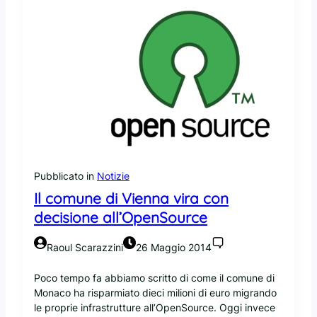
o
m
n
m
e
u
p
n
e
i
r
t
O
y
p
l
e
e
n
a
s
d
t
Pubblicato in
Notizie
e
a
r
Il comune di Vienna vira con
c
d
k
decisione all’OpenSource
i
.
F
L
Raoul Scarazzini
26 Maggio 2014
e
o
d
d
Poco tempo fa abbiamo scritto di come il comune di
o
i
Monaco ha risparmiato dieci milioni di euro migrando
r
c
le proprie infrastrutture all’OpenSource. Oggi invece
a
e