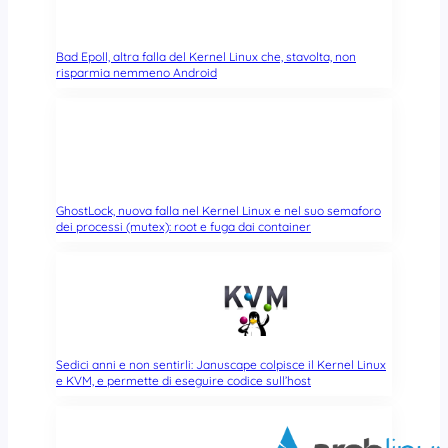
Bad Epoll, altra falla del Kernel Linux che, stavolta, non
risparmia nemmeno Android
GhostLock, nuova falla nel Kernel Linux e nel suo semaforo
dei processi (mutex): root e fuga dai container
Sedici anni e non sentirli: Januscape colpisce il Kernel Linux
e KVM, e permette di eseguire codice sull’host