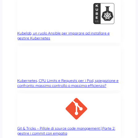
z
i
o
n
a
m
Kubelab, un ruolo Ansible per imparare ad installare e
gestire Kubernetes
e
n
t
o
e
c
o
Kubernetes, CPU Limits e Requests per i Pod, spiegazione e
s
confronto: massimo controllo o massima efficienza?
o
s
t
e
n
i
Git & Tricks – Pillole di source code management | Parte 2:
b
gestire i commit con empatia
i