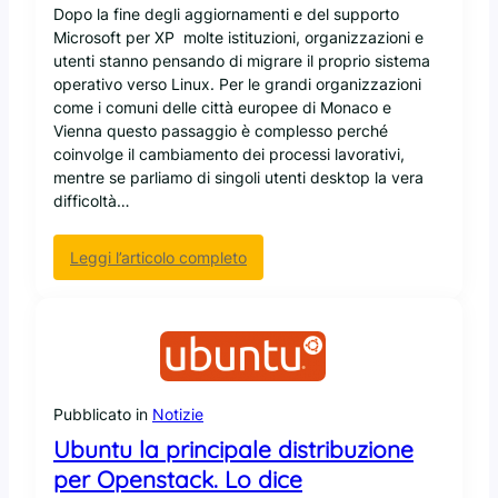
s
Dopo la fine degli aggiornamenti e del supporto
s
Microsoft per XP molte istituzioni, organizzazioni e
e
utenti stanno pensando di migrare il proprio sistema
i
operativo verso Linux. Per le grandi organizzazioni
n
come i comuni delle città europee di Monaco e
m
Vienna questo passaggio è complesso perché
a
coinvolge il cambiamento dei processi lavorativi,
s
mentre se parliamo di singoli utenti desktop la vera
s
difficoltà…
a
a
:
Leggi l’articolo completo
L
M
i
i
n
n
u
t
x
1
?
7
Pubblicato in
Notizie
“
Q
Ubuntu la principale distribuzione
i
per Openstack. Lo dice
a