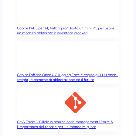
a
s
t
i
c
Capire l’AI: OpenAI, Anthropic? Basta un mini PC per usare
un modello abliterato e diventare cracker!
a
r
i
c
i
c
l
Capire l’affare OpenAI/Hugging Face è capire gli LLM open-
a
weight, le tecniche di abliterazione ed il futuro
t
a
e
c
o
n
Git & Tricks – Pillole di source code management | Parte 3:
f
l’importanza del rebase per un mondo migliore
e