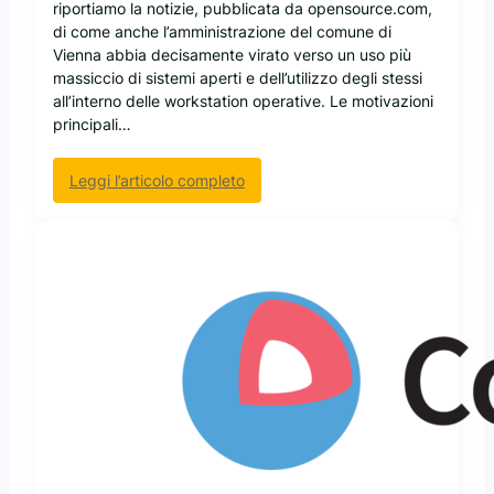
riportiamo la notizie, pubblicata da opensource.com,
,
S
di come anche l’amministrazione del comune di
U
h
Vienna abbia decisamente virato verso un uso più
b
u
massiccio di sistemi aperti e dell’utilizzo degli stessi
u
t
all’interno delle workstation operative. Le motivazioni
n
t
principali…
t
l
u
e
e
:
Leggi l’articolo completo
w
G
I
o
l
l
r
u
c
t
s
o
h
t
m
,
e
u
d
r
n
a
s
e
t
i
d
i
d
i
a
i
V
l
m
i
l
e
e
a