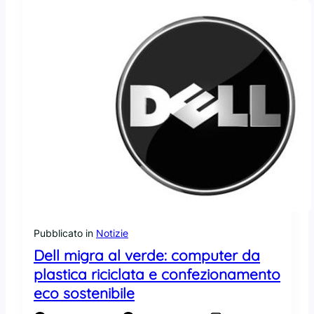
l
e
’
O
O
S
p
a
e
r
n
r
S
i
o
v
u
a
r
a
c
n
e
c
h
e
s
Pubblicato in
Notizie
u
G
Dell migra al verde: computer da
o
plastica riciclata e confezionamento
o
eco sostenibile
g
l