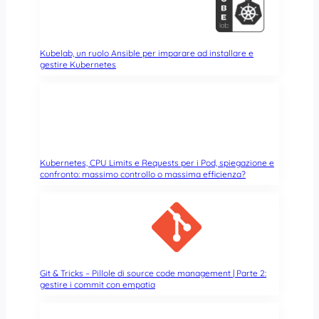
o
n
e
l
Kubelab, un ruolo Ansible per imparare ad installare e
l
gestire Kubernetes
e
s
c
r
i
t
Kubernetes, CPU Limits e Requests per i Pod, spiegazione e
t
confronto: massimo controllo o massima efficienza?
u
r
e
Git & Tricks – Pillole di source code management | Parte 2:
gestire i commit con empatia