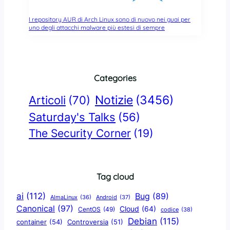
I repository AUR di Arch Linux sono di nuovo nei guai per
uno degli attacchi malware più estesi di sempre
Categories
Notizie
(3456)
Articoli
(70)
Saturday's Talks
(56)
The Security Corner
(19)
Tag cloud
ai
(112)
Bug
(89)
AlmaLinux
(36)
Android
(37)
Canonical
(97)
Cloud
(64)
CentOS
(49)
codice
(38)
Debian
(115)
container
(54)
Controversia
(51)