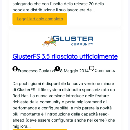
spiegando che con l’uscita della release 20 della
r
popolare distribuzione il suo lavoro era da…
p
u
:
Leggi l’articolo completo
n
I
t
c
a
o
a
m
i
m
c
GlusterFS 3.5 rilasciato ufficialmente
u
o
n
n
i
Comments
Francesco Gualazzi
8 Maggio 2014
t
t
a
y
Da pochi giorni è disponibile la nuova versione minore
i
l
di GlusterFS, il file system distribuito sponsorizzato da
n
e
Red Hat. La nuova versione introduce delle feature
e
a
richieste dalla community e porta miglioramenti di
r
d
performance e configurabilità: a mio parere la novità
c
e
più importante è l’introduzione della capacità read-
o
r
ahead (deve essere configurata anche nel kernel) che
n
d
migliora…
M
i