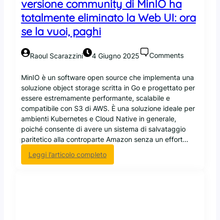
versione community di MinIO ha
n
f
totalmente eliminato la Web UI: ora
o
i
s
n
se la vuoi, paghi
t
e
o
d
Comments
Raoul Scarazzini
4 Giugno 2025
r
i
a
G
MinIO è un software open source che implementa una
g
l
soluzione object storage scritta in Go e progettato per
e
u
essere estremamente performante, scalabile e
s
s
compatibile con S3 di AWS. È una soluzione ideale per
c
t
ambienti Kubernetes e Cloud Native in generale,
a
e
poiché consente di avere un sistema di salvataggio
l
r
paritetico alla controparte Amazon senza un effort…
a
?
b
:
Leggi l’articolo completo
i
U
l
n
e
a
e
s
d
i
i
n