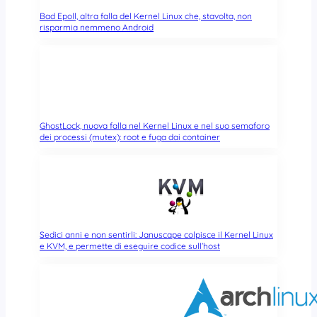
Bad Epoll, altra falla del Kernel Linux che, stavolta, non
risparmia nemmeno Android
GhostLock, nuova falla nel Kernel Linux e nel suo semaforo
dei processi (mutex): root e fuga dai container
Sedici anni e non sentirli: Januscape colpisce il Kernel Linux
e KVM, e permette di eseguire codice sull’host