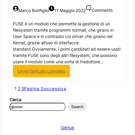
s
Comments
Marco Bonfiglio
11 Maggio 2022
u
a
a
FUSE è un modulo che permette la gestione di un
d
filesystem tramite programmi normali, che girano in
o
User Space e in contrasto coi driver che girano nel
z
Kernel, grazie all’uso di interfacce
i
standard.Ovviamente, i primi candidati ad essere usati
o
tramite FUSE sono degli altri filesystem, che possono
n
usare il modulo come una sorta di traduttore…
e
:
Leggi l’articolo completo
e
I
d
l
e
1
2
3
Pagina Successiva
m
l
o
l
Cerca
d
’
Search
u
a
l
i
o
u
F
GitHub
t
U