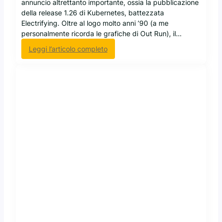
annuncio altrettanto importante, ossia la pubblicazione
della release 1.26 di Kubernetes, battezzata
Electrifying. Oltre al logo molto anni ’90 (a me
personalmente ricorda le grafiche di Out Run), il…
:
Leggi l’articolo completo
C
o
n
l
a
f
i
n
e
d
e
l
l
’
a
n