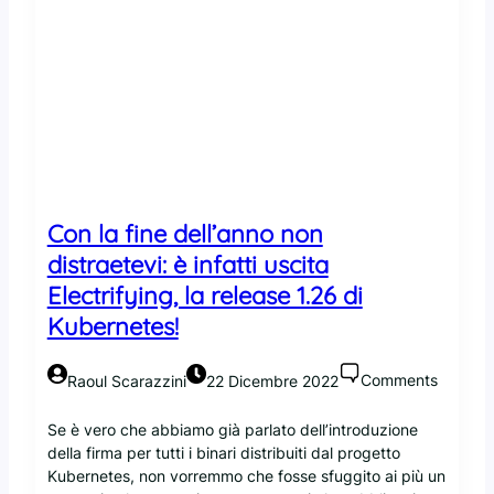
p
a
g
h
i
Con la fine dell’anno non
distraetevi: è infatti uscita
Electrifying, la release 1.26 di
Kubernetes!
Comments
Raoul Scarazzini
22 Dicembre 2022
Se è vero che abbiamo già parlato dell’introduzione
della firma per tutti i binari distribuiti dal progetto
Kubernetes, non vorremmo che fosse sfuggito ai più un