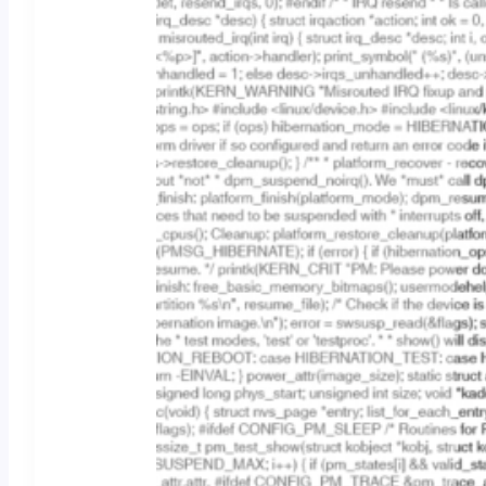
e
r
n
e
t
e
s
1
.
2
5
,
d
e
l
p
o
t
e
n
z