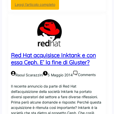
i
F
:
Leggi l’articolo completo
n
e
G
i
d
l
o
o
u
r
s
a
t
,
e
U
r
b
F
u
S
Red Hat acquisisce Inktank e con
n
3
essa Ceph. E’ la fine di Gluster?
t
.
u
5
e
r
Comments
Raoul Scarazzini
5 Maggio 2014
G
i
l
l
Il recente annuncio da parte di Red Hat
u
a
dell’acquisizione della società Inktank ha portato
s
s
diversi operatori del settore a fare diverse riflessioni.
t
c
Prima però alcune domande e risposte: Perché questa
e
i
acquisizione è ritenuta così importante? Inktank è la
r
a
società che sta dietro al progetto Ceph. Che cos’è