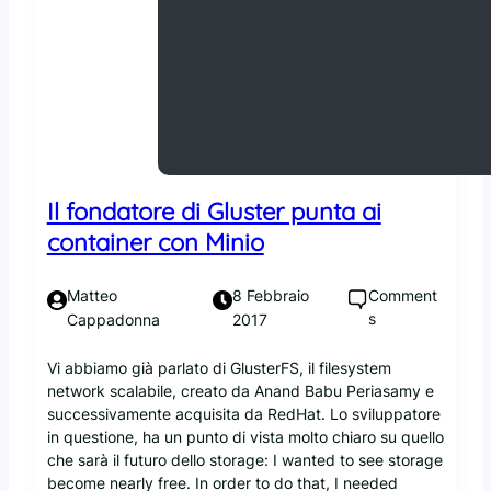
e
m
d
i
r
e
t
e
G
Il fondatore di Gluster punta ai
l
container con Minio
u
s
t
Comment
Matteo
8 Febbraio
e
s
Cappadonna
2017
r
v
Vi abbiamo già parlato di GlusterFS, il filesystem
a
network scalabile, creato da Anand Babu Periasamy e
l
successivamente acquisita da RedHat. Lo sviluppatore
e
in questione, ha un punto di vista molto chiaro su quello
1
che sarà il futuro dello storage: I wanted to see storage
0
become nearly free. In order to do that, I needed
!