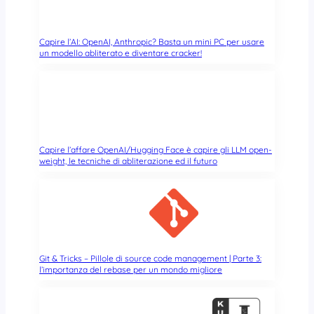
o
r
c
n
u
e
Capire l’AI: OpenAI, Anthropic? Basta un mini PC per usare
m
l
un modello abliterato e diventare cracker!
e
L
n
i
t
n
a
u
z
x
i
v
o
Capire l’affare OpenAI/Hugging Face è capire gli LLM open-
a
weight, le tecniche di abliterazione ed il futuro
n
i
e
n
p
a
r
a
l
Git & Tricks – Pillole di source code management | Parte 3:
l’importanza del rebase per un mondo migliore
l
e
l