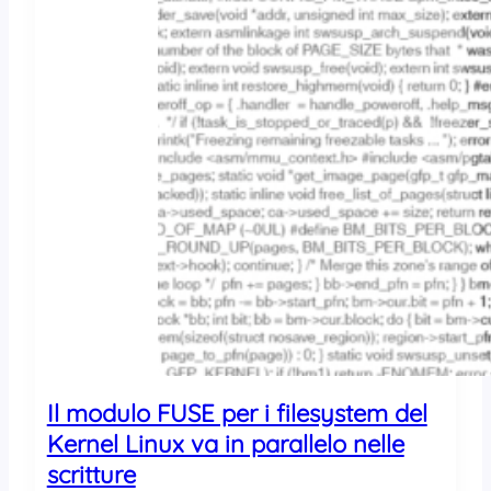
i
a
l
e
r
a
l
l
e
n
t
a
m
e
n
t
o
n
Il modulo FUSE per i filesystem del
e
Kernel Linux va in parallelo nelle
l
l
scritture
a