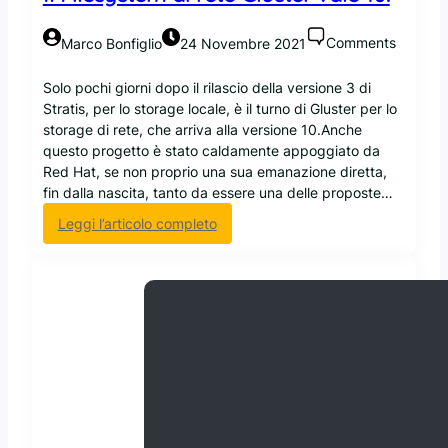
Comments
Marco Bonfiglio
24 Novembre 2021
Solo pochi giorni dopo il rilascio della versione 3 di
Stratis, per lo storage locale, è il turno di Gluster per lo
storage di rete, che arriva alla versione 10.Anche
questo progetto è stato caldamente appoggiato da
Red Hat, se non proprio una sua emanazione diretta,
fin dalla nascita, tanto da essere una delle proposte…
:
Leggi l’articolo completo
I
l
F
i
l
e
s
y
s
t