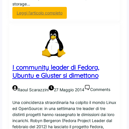
storage…
:
Leggi l’articolo completo
I
l
f
o
n
d
a
t
I community leader di Fedora,
o
r
Ubuntu e Gluster si dimettono
e
d
Comments
Raoul Scarazzini
27 Maggio 2014
i
G
Una coincidenza straordinaria ha colpito il mondo Linux
l
ed OpenSource: in una settimana tre leader di tre
u
distinti progetti hanno rassegnato le dimissioni dai loro
s
incarichi. Robyn Bergeron (Fedora Project Leader dal
t
febbraio del 2012) ha lasciato il progetto Fedora,
e