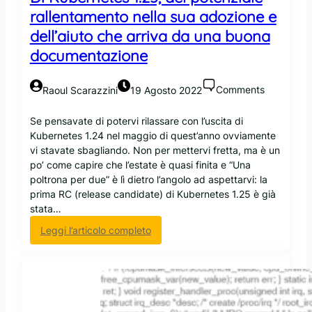
rallentamento nella sua adozione e
dell’aiuto che arriva da una buona
documentazione
Comments
Raoul Scarazzini
19 Agosto 2022
Se pensavate di potervi rilassare con l’uscita di
Kubernetes 1.24 nel maggio di quest’anno ovviamente
vi stavate sbagliando. Non per mettervi fretta, ma è un
po’ come capire che l’estate è quasi finita e “Una
poltrona per due” è lì dietro l’angolo ad aspettarvi: la
prima RC (release candidate) di Kubernetes 1.25 è già
stata…
:
Leggi l’articolo completo
D
i
K
u
b