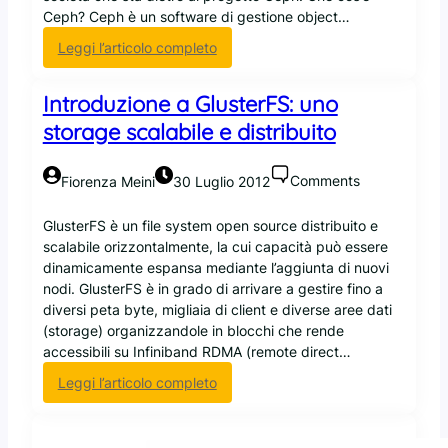
s
t
Ceph? Ceph è un software di gestione object…
i
o
:
Leggi l’articolo completo
d
u
R
i
f
e
m
f
Introduzione a GlusterFS: uno
d
e
i
storage scalabile e distribuito
H
t
c
a
t
i
t
o
a
Comments
Fiorenza Meini
30 Luglio 2012
a
n
l
c
o
m
GlusterFS è un file system open source distribuito e
q
e
scalabile orizzontalmente, la cui capacità può essere
u
n
dinamicamente espansa mediante l’aggiunta di nuovi
i
t
nodi. GlusterFS è in grado di arrivare a gestire fino a
s
e
diversi peta byte, migliaia di client e diverse aree dati
i
(storage) organizzandole in blocchi che rende
s
accessibili su Infiniband RDMA (remote direct…
c
:
Leggi l’articolo completo
e
I
I
n
n
t
k