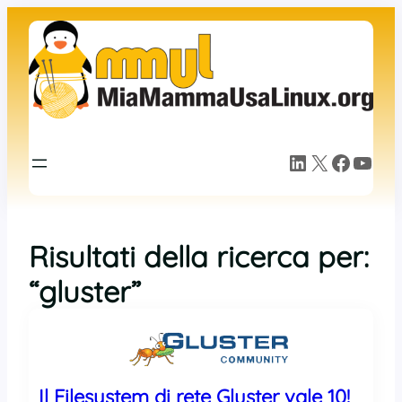
LinkedIn
X
Facebook
YouTube
Risultati della ricerca per:
“gluster”
Il Filesystem di rete Gluster vale 10!