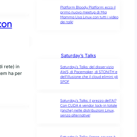
Platform Bloody Platform: ecco il
primo nuovo meetup di Mia
Mamma Usa Linux con tutti i video
con
dei talk!
Saturday’s Talks
 rete) in
Saturday’s Talks: del disservizio
AWS, di Pacemaker, di STONITH e
stem ha per
dell’illusione che il cloud elimini gli
SPOF
Saturday’s Talks: il prezzo dell’AI?
Con CUDA è vendor lock-in totale
(anche) nelle distribuzioni Linux,
senza alternative!
Saturday’s Talks: l’open-source è