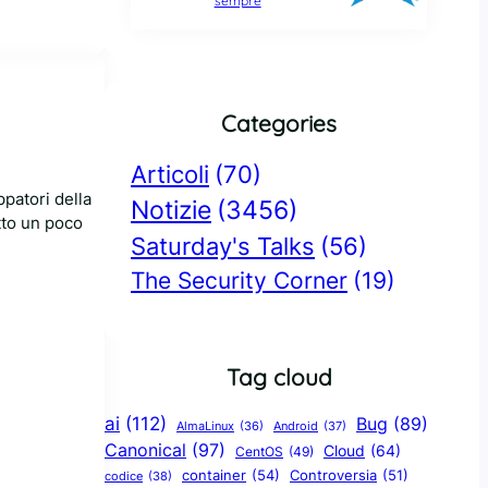
sempre
Categories
Articoli
(70)
ppatori della
Notizie
(3456)
tto un poco
Saturday's Talks
(56)
The Security Corner
(19)
Tag cloud
ai
(112)
Bug
(89)
AlmaLinux
(36)
Android
(37)
Canonical
(97)
Cloud
(64)
CentOS
(49)
container
(54)
Controversia
(51)
codice
(38)