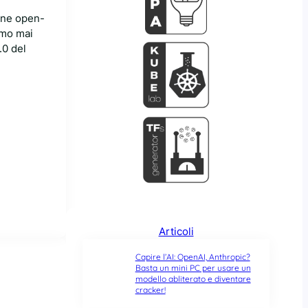
ione open-
amo mai
.0 del
Articoli
Capire l’AI: OpenAI, Anthropic?
Basta un mini PC per usare un
modello abliterato e diventare
cracker!