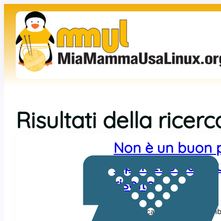
Risultati della ricer
Non è un buon p
OpenZFS ha avut
risolto
13 Dicem
Raoul Scarazzini