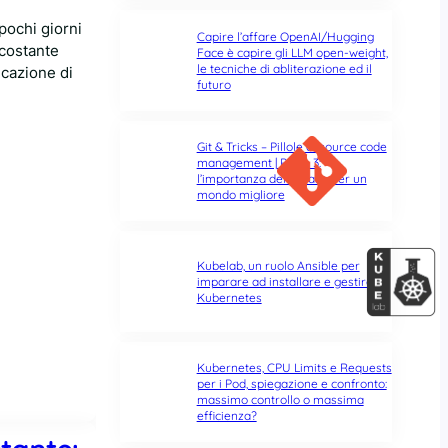
 pochi giorni
Capire l’affare OpenAI/Hugging
 costante
Face è capire gli LLM open-weight,
le tecniche di abliterazione ed il
icazione di
futuro
Git & Tricks – Pillole di source code
management | Parte 3:
l’importanza del rebase per un
mondo migliore
Kubelab, un ruolo Ansible per
imparare ad installare e gestire
Kubernetes
Kubernetes, CPU Limits e Requests
per i Pod, spiegazione e confronto:
massimo controllo o massima
efficienza?