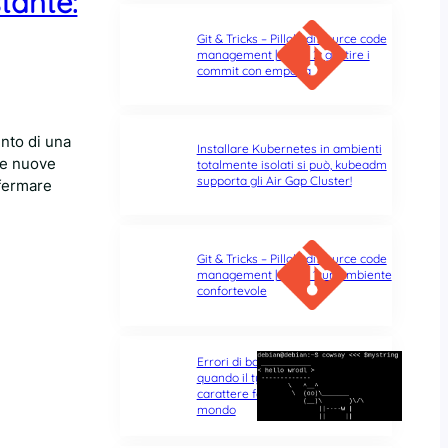
tante:
Git & Tricks – Pillole di source code
management | Parte 2: gestire i
commit con empatia
ento di una
Installare Kubernetes in ambienti
le nuove
totalmente isolati si può, kubeadm
supporta gli Air Gap Cluster!
nfermare
Git & Tricks – Pillole di source code
management | Parte 1: un ambiente
confortevole
Errori di battitura nel terminale:
quando il typo di un singolo
carattere fa tutta la differenza del
mondo