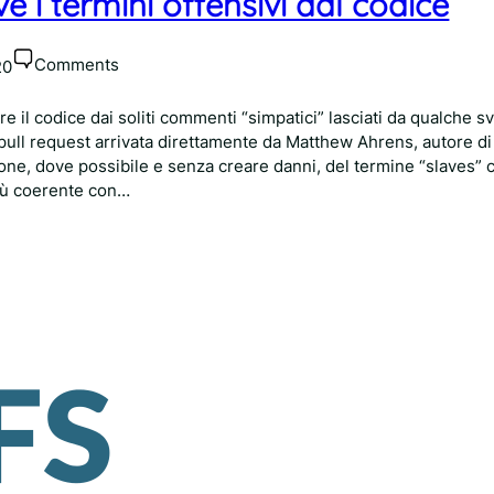
i termini offensivi dal codice
Comments
20
lire il codice dai soliti commenti “simpatici” lasciati da qualche s
 pull request arrivata direttamente da Matthew Ahrens, autore 
ione, dove possibile e senza creare danni, del termine “slaves” 
iù coerente con…