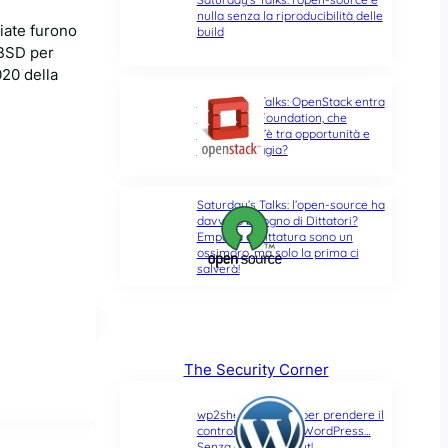
nulla senza la riproducibilità delle
iate furono
build
eBSD per
020 della
Saturday’s Talks: OpenStack entra
nella Linux Foundation, che
differenza c’è tra opportunità e
ultima spiaggia?
Saturday’s Talks: l’open-source ha
davvero bisogno di Dittatori?
Empatia e Dittatura sono un
ossimoro, ma solo la prima ci
salverà!
The Security Corner
wp2shell: due CVE per prendere il
controllo di un sito WordPress…
Senza alcun account!