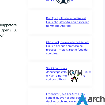
Bad Epoll, altra falla del Kernel
Linux che, stavolta, non risparmia
viluppatore
nemmeno Android
di OpenZFS.
con
GhostLock, nuova falla nel Kernel
Linux e nel suo semaforo dei
processi (mutex): root e fuga dai
container
Sedici anni e non sentirli:
Januscape colpisce il Kernel Linux
e KVM, e permette di eseguire
codice sull’host
I repository AUR di Arch Linux
sono di nuovo nei guai per uno
degli attacchi malware più estesi di