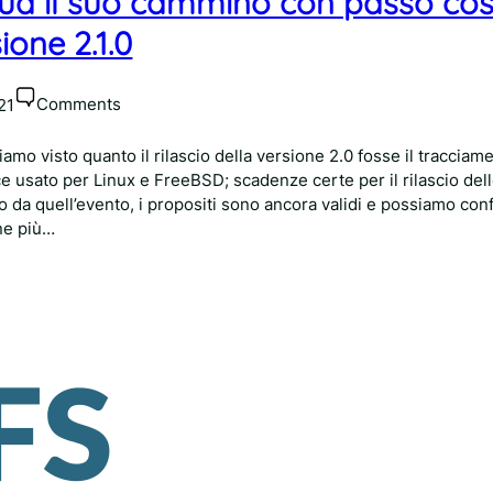
ua il suo cammino con passo cos
ione 2.1.0
Comments
21
iamo visto quanto il rilascio della versione 2.0 fosse il tracciam
ce usato per Linux e FreeBSD; scadenze certe per il rilascio del
 da quell’evento, i propositi sono ancora validi e possiamo co
one più…