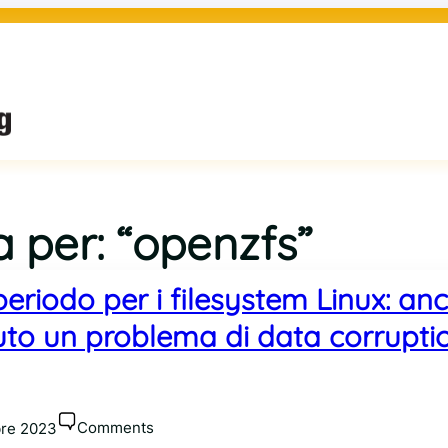
ca per: “openzfs”
eriodo per i filesystem Linux: an
o un problema di data corruptio
Comments
bre 2023