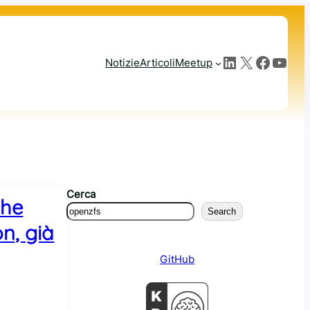
LinkedIn
X
Facebook
YouTube
Notizie
Articoli
Meetup
Cerca
che
Search
n, già
GitHub