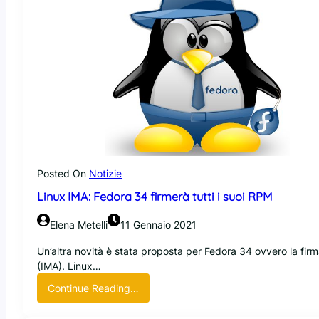
L
i
i
l
n
i
u
t
x
à
:
i
i
n
l
s
p
u
r
d
o
o
g
Posted On
Notizie
e
Linux IMA: Fedora 34 firmerà tutti i suoi RPM
t
t
Elena Metelli
11 Gennaio 2021
o
p
Un’altra novità è stata proposta per Fedora 34 ovvero la firm
e
(IMA). Linux…
r
:
Continue Reading…
p
L
o
i