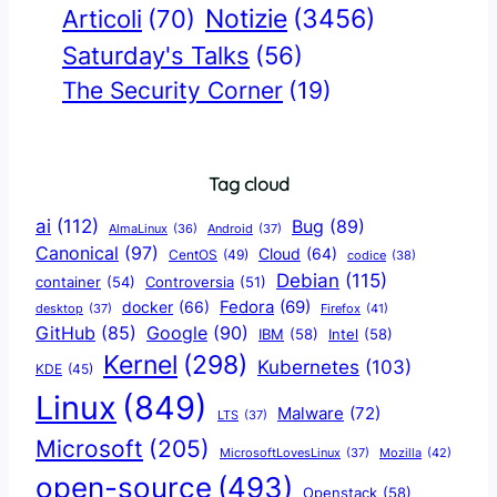
Notizie
(3456)
Articoli
(70)
Saturday's Talks
(56)
The Security Corner
(19)
Tag cloud
ai
(112)
Bug
(89)
AlmaLinux
(36)
Android
(37)
Canonical
(97)
Cloud
(64)
CentOS
(49)
codice
(38)
Debian
(115)
container
(54)
Controversia
(51)
docker
(66)
Fedora
(69)
Firefox
(41)
desktop
(37)
Google
(90)
GitHub
(85)
IBM
(58)
Intel
(58)
Kernel
(298)
Kubernetes
(103)
KDE
(45)
Linux
(849)
Malware
(72)
LTS
(37)
Microsoft
(205)
Mozilla
(42)
MicrosoftLovesLinux
(37)
open-source
(493)
Openstack
(58)