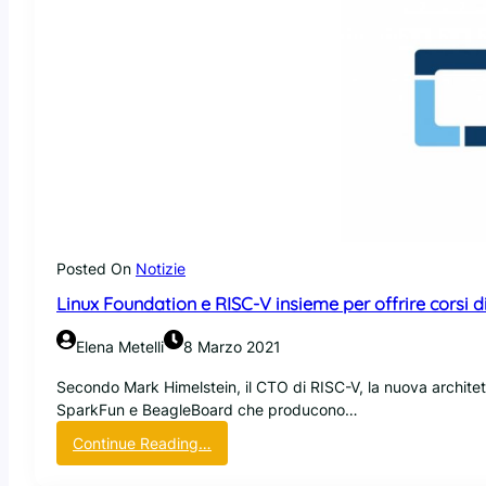
Posted On
Notizie
Linux Foundation e RISC-V insieme per offrire corsi d
Elena Metelli
8 Marzo 2021
Secondo Mark Himelstein, il CTO di RISC-V, la nuova archit
SparkFun e BeagleBoard che producono…
:
Continue Reading…
L