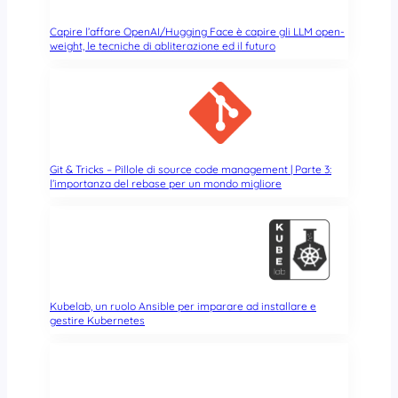
Capire l’affare OpenAI/Hugging Face è capire gli LLM open-
weight, le tecniche di abliterazione ed il futuro
Git & Tricks – Pillole di source code management | Parte 3:
l’importanza del rebase per un mondo migliore
Kubelab, un ruolo Ansible per imparare ad installare e
gestire Kubernetes