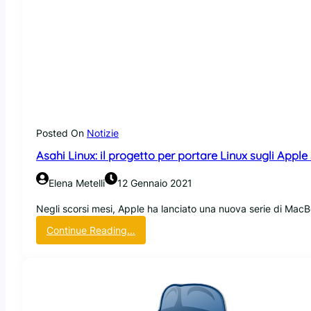
l
i
e
K
E
d
e
-
i
r
I
t
n
n
,
e
k
u
l
n
L
a
i
n
Posted On
Notizie
n
u
u
Asahi Linux: il progetto per portare Linux sugli Apple 
o
x
v
Elena Metelli
12 Gennaio 2021
a
v
Negli scorsi mesi, Apple ha lanciato una nuova serie di Mac
u
:
Continue Reading…
l
A
n
s
e
a
r
h
a
i
b