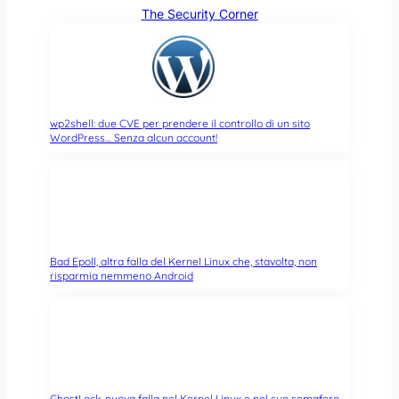
The Security Corner
wp2shell: due CVE per prendere il controllo di un sito
WordPress… Senza alcun account!
Bad Epoll, altra falla del Kernel Linux che, stavolta, non
risparmia nemmeno Android
GhostLock, nuova falla nel Kernel Linux e nel suo semaforo