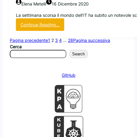
Elena Metelli
16 Dicembre 2020
c
i
La settimana scorsa il mondo dell’IT ha subito un notevole 
s
:
Continue Reading…
i
O
o
r
n
Pagina precedente
1
2
3
4
…
28
Pagina successiva
a
e
Cerca
c
s
Search
l
u
e
l
L
p
GitHub
i
r
n
o
u
g
x
e
p
t
u
t
n
o
t
C
a
e
a
n