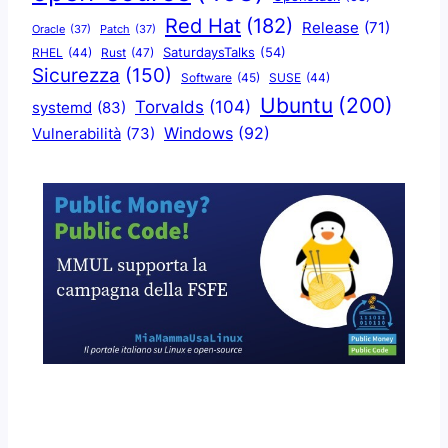
Red Hat
(182)
Release
(71)
Oracle
(37)
Patch
(37)
SaturdaysTalks
(54)
Rust
(47)
RHEL
(44)
Sicurezza
(150)
Software
(45)
SUSE
(44)
Ubuntu
(200)
Torvalds
(104)
systemd
(83)
Windows
(92)
Vulnerabilità
(73)