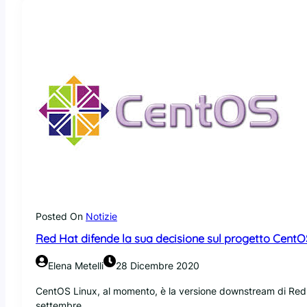
r
n
t
u
a
x
r
I
e
M
L
A
i
:
n
F
u
e
x
d
s
o
u
r
g
a
l
3
i
4
Posted On
Notizie
A
f
p
Red Hat difende la sua decisione sul progetto CentO
i
p
r
l
Elena Metelli
28 Dicembre 2020
m
e
e
S
CentOS Linux, al momento, è la versione downstream di Red H
r
i
settembre…