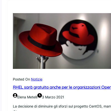
i
n
u
x
F
o
u
n
d
a
t
i
o
n
e
R
Posted On
Notizie
I
RHEL sarà gratuita anche per le organizzazioni Open
S
C
Elena Metelli
3 Marzo 2021
-
V
La decisione di diminuire gli sforzi sul progetto CentOS, man
i