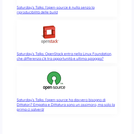
Saturday’s Talks: l’open-source è nulla senza la
riproducibilità delle build
Saturday’s Talks: OpenStack entra nella Linux Foundation,
che differenza c’è tra opportunità e ultima spiaggia?
Saturday’s Talks: l’open-source ha davvero bisogno di
Dittatori? Empatia e Dittatura sono un ossimoro, ma solo la
prima ci salverà!