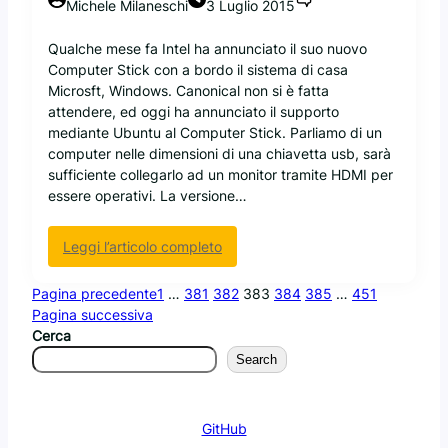
Michele Milaneschi
3 Luglio 2015
r
l
L
o
a
i
Qualche mese fa Intel ha annunciato il suo nuovo
n
t
n
Computer Stick con a bordo il sistema di casa
o
o
u
Microsft, Windows. Canonical non si è fatta
m
i
s
attendere, ed oggi ha annunciato il supporto
i
n
T
mediante Ubuntu al Computer Stick. Parliamo di un
c
I
o
computer nelle dimensioni di una chiavetta usb, sarà
o
n
r
sufficiente collegarlo ad un monitor tramite HDMI per
W
d
v
essere operativi. La versione…
W
i
a
T
a
l
:
Leggi l’articolo completo
d
C
s
a
a
Pagina precedente
1
…
381
382
383
384
385
…
451
n
i
Pagina successiva
o
l
Cerca
n
e
Search
i
t
c
t
a
o
GitHub
l
r