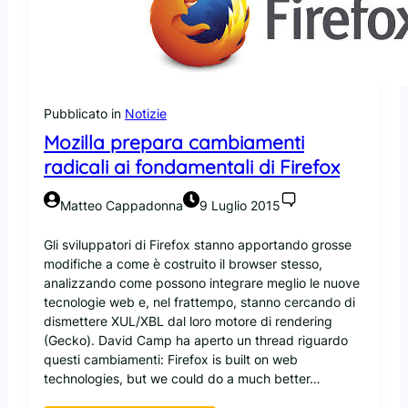
s
c
o
k
f
i
t
n
s
g
p
T
Pubblicato in
Notizie
o
e
Mozilla prepara cambiamenti
n
a
s
radicali ai fondamentali di Firefox
m
o
r
Matteo Cappadonna
9 Luglio 2015
i
z
Gli sviluppatori di Firefox stanno apportando grosse
z
modifiche a come è costruito il browser stesso,
a
analizzando come possono integrare meglio le nuove
O
tecnologie web e, nel frattempo, stanno cercando di
p
dismettere XUL/XBL dal loro motore di rendering
e
(Gecko). David Camp ha aperto un thread riguardo
n
questi cambiamenti: Firefox is built on web
B
technologies, but we could do a much better…
S