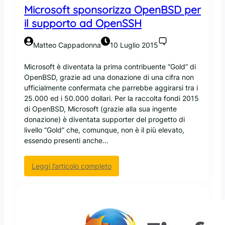
a
Microsoft sponsorizza OpenBSD per
!
c
il supporto ad OpenSSH
i
i
n
Matteo Cappadonna
10 Luglio 2015
s
e
Microsoft è diventata la prima contribuente “Gold” di
g
OpenBSD, grazie ad una donazione di una cifra non
n
ufficialmente confermata che parrebbe aggirarsi tra i
a
25.000 ed i 50.000 dollari. Per la raccolta fondi 2015
l
di OpenBSD, Microsoft (grazie alla sua ingente
a
donazione) è diventata supporter del progetto di
f
livello “Gold” che, comunque, non è il più elevato,
a
essendo presenti anche…
c
c
:
Leggi l’articolo completo
e
M
n
i
d
c
a
r
H
o
a