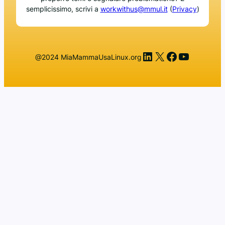
semplicissimo, scrivi a
workwithus@mmul.it
(
Privacy
)
LinkedIn
X
Facebook
YouTub
@2024 MiaMammaUsaLinux.org