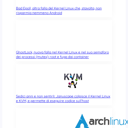
Bad Epoll, altra falla del Kernel Linux che, stavolta, non
risparmia nemmeno Android
GhostLock, nuova falla nel Kernel Linux e nel suo semaforo
dei processi (mutex): root e fuga dai container
Sedici anni e non sentirli: Januscape colpisce il Kernel Linux
e KVM, e permette di eseguire codice sull’host