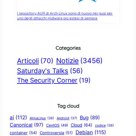
I repository AUR di Arch Linux sono di nuovo nei guai per
uno degli attacchi malware più estesi di sempre
Categories
Notizie
(3456)
Articoli
(70)
Saturday's Talks
(56)
The Security Corner
(19)
Tag cloud
ai
(112)
Bug
(89)
AlmaLinux
(36)
Android
(37)
Canonical
(97)
Cloud
(64)
CentOS
(49)
codice
(38)
Debian
(115)
container
(54)
Controversia
(51)