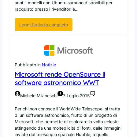
anni. I modelli con Ubuntu saranno disponibili per
m
H
l’acquisto presso i rivenditori e…
e
n
t
:
Leggi l’articolo completo
i
C
r
a
a
n
d
o
i
n
c
i
Pubblicato in
Notizie
a
c
Microsoft rende OpenSource il
l
a
i
software astronomico WWT
l
a
a
i
n
Michele Milaneschi
7 Luglio 2015
f
n
o
u
Per chi non conosce il WorldWide Telescope, si tratta
n
n
di un software astronomico, frutto di un progetto di
d
c
Microsoft, che permette di esplorare la volta celeste
a
i
attingendo da una molteplicità di fonti, dalle immagini
m
a
inviate dal telescopio spaziale Hubble, a quelle