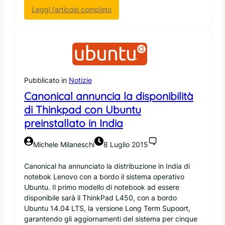
D
:
Leggi l’articolo completo
p
M
e
o
r
z
i
i
l
l
s
l
u
Pubblicato in
Notizie
a
p
p
Canonical annuncia la disponibilità
p
r
o
di Thinkpad con Ubuntu
e
r
preinstallato in India
p
t
a
o
Michele Milaneschi
8 Luglio 2015
r
a
a
d
Canonical ha annunciato la distribuzione in India di
c
O
notebok Lenovo con a bordo il sistema operativo
a
p
Ubuntu. Il primo modello di notebook ad essere
m
e
disponibile sarà il ThinkPad L450, con a bordo
b
n
Ubuntu 14.04 LTS, la versione Long Term Supoort,
i
S
garantendo gli aggiornamenti del sistema per cinque
a
S