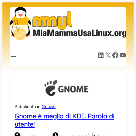
Vai
al
contenuto
LinkedIn
X
Facebook
YouTube
Pubblicato in
Notizie
Gnome è meglio di KDE. Parola di
utente!