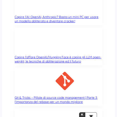
k
d
i
I
Capire l’AI: OpenAI, Anthropic? Basta un mini PC per usare
un modello abliterato e diventare cracker!
n
t
e
l
c
o
n
Capire l’affare OpenAI/Hugging Face è capire gli LLM open-
U
weight, le tecniche di abliterazione ed il futuro
b
u
n
t
u
Git & Tricks – Pillole di source code management | Parte 3:
l’importanza del rebase per un mondo migliore