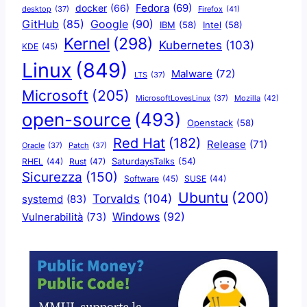
docker
(66)
Fedora
(69)
Firefox
(41)
desktop
(37)
Google
(90)
GitHub
(85)
IBM
(58)
Intel
(58)
Kernel
(298)
Kubernetes
(103)
KDE
(45)
Linux
(849)
Malware
(72)
LTS
(37)
Microsoft
(205)
Mozilla
(42)
MicrosoftLovesLinux
(37)
open-source
(493)
Openstack
(58)
Red Hat
(182)
Release
(71)
Oracle
(37)
Patch
(37)
SaturdaysTalks
(54)
Rust
(47)
RHEL
(44)
Sicurezza
(150)
Software
(45)
SUSE
(44)
Ubuntu
(200)
Torvalds
(104)
systemd
(83)
Windows
(92)
Vulnerabilità
(73)