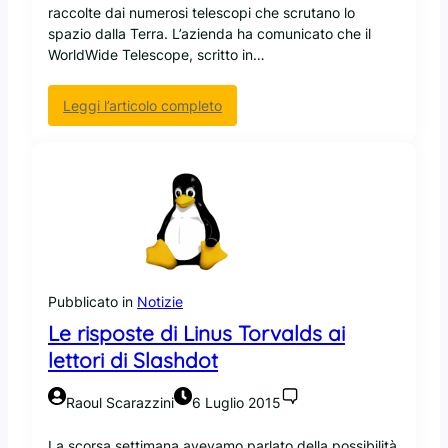
e
l
raccolte dai numerosi telescopi che scrutano lo
n
a
spazio dalla Terra. L’azienda ha comunicato che il
t
d
WorldWide Telescope, scritto in…
a
i
l
s
:
Leggi l’articolo completo
i
p
M
d
o
i
i
n
c
F
i
r
i
b
o
r
i
s
e
l
o
f
i
f
o
t
t
x
Pubblicato in
Notizie
à
r
d
Le risposte di Linus Torvalds ai
e
i
lettori di Slashdot
n
T
d
h
e
Raoul Scarazzini
6 Luglio 2015
i
O
n
p
La scorsa settimana avevamo parlato della possibilità