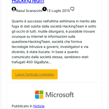
HackingTeam
i
o
Raoul Scarazzini
13 Luglio 2015
d
i
Quanto è successo nell’ultima settimana in merito alla
K
fuga di dati subita dalla società HackingTeam è sotto
D
gli occhi di tutti. Inutile dilungarsi, è possibile trovare
E
ovunque su internet le informazioni sulla
.
questione:HackingTeam, società che forniva
P
tecnologie intrusive a governi, investigatori e via
a
dicendo, è stata bucata. In base a quanto
r
comunicato dalla società stessa, sarebbero stati
o
trafugati 400 GigaByte…
l
a
d
:
Leggi l’articolo completo
i
C
u
h
t
e
e
c
n
o
t
s
Pubblicato in
Notizie
e