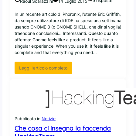
3 risposte
Raoul Scarazzini
14 Luglio 2015
In un recente articolo di Phoronix, l’utente Eric Griffith,
da sempre utilizzatore di KDE ha speso una settimana
usando GNOME 3 (o GNOME SHELL, che dir si voglia)
traendone conclusioni… Interessanti. Questo quanto
afferma: Gnome feels like a product. It feels like a
singular experience. When you use it, it feels like it is
complete and that everything you need…
:
Leggi l’articolo completo
G
n
o
m
e
è
m
e
Pubblicato in
Notizie
g
Che cosa ci insegna la faccenda
l