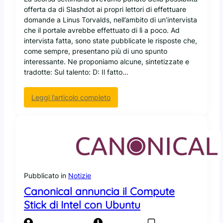
k
e
offerta da di Slashdot ai propri lettori di effettuare
p
n
domande a Linus Torvalds, nell’ambito di un’intervista
a
S
che il portale avrebbe effettuato di lì a poco. Ad
d
o
intervista fatta, sono state pubblicate le risposte che,
c
u
come sempre, presentano più di uno spunto
o
r
interessante. Ne proponiamo alcune, sintetizzate e
n
c
tradotte: Sul talento: D: Il fatto…
U
e
b
i
u
:
Leggi l’articolo completo
l
n
L
s
t
e
o
u
r
f
p
i
t
r
s
w
e
p
a
i
o
r
Pubblicato in
Notizie
n
s
e
Canonical annuncia il Compute
s
t
a
t
e
Stick di Intel con Ubuntu
s
a
d
t
l
i