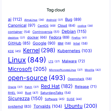
Tag cloud
ai
(112)
Bug
(89)
AlmaLinux
(36)
Android
(37)
Canonical
(97)
Cloud
(64)
CentOS
(49)
codice
(38)
Debian
(115)
container
(54)
Controversia
(51)
docker
(66)
Fedora
(69)
Firefox
(41)
desktop
(37)
Google
(90)
GitHub
(85)
IBM
(58)
Intel
(58)
Kernel
(298)
Kubernetes
(103)
KDE
(45)
Linux
(849)
Malware
(72)
LTS
(37)
Microsoft
(205)
Mozilla
(42)
MicrosoftLovesLinux
(37)
open-source
(493)
Openstack
(58)
Red Hat
(182)
Release
(71)
Oracle
(37)
Patch
(37)
SaturdaysTalks
(54)
Rust
(47)
RHEL
(44)
Sicurezza
(150)
Software
(45)
SUSE
(44)
Ubuntu
(200)
Torvalds
(104)
systemd
(83)