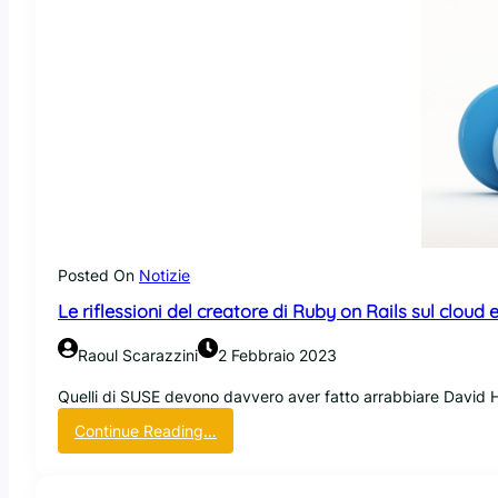
Posted On
Notizie
Le riflessioni del creatore di Ruby on Rails sul cloud 
Raoul Scarazzini
2 Febbraio 2023
Quelli di SUSE devono davvero aver fatto arrabbiare David He
:
Continue Reading…
L
e