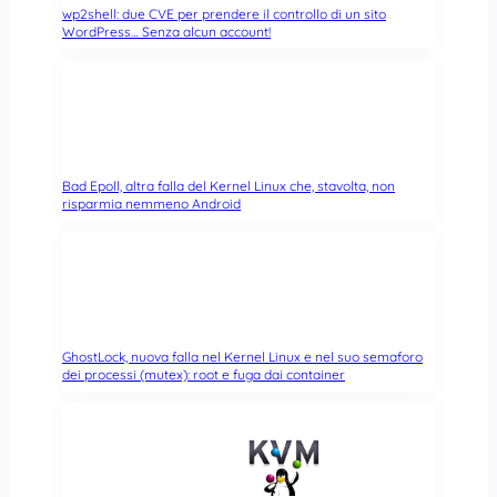
wp2shell: due CVE per prendere il controllo di un sito
WordPress… Senza alcun account!
Bad Epoll, altra falla del Kernel Linux che, stavolta, non
risparmia nemmeno Android
GhostLock, nuova falla nel Kernel Linux e nel suo semaforo
dei processi (mutex): root e fuga dai container