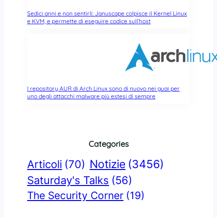
Sedici anni e non sentirli: Januscape colpisce il Kernel Linux
e KVM, e permette di eseguire codice sull’host
I repository AUR di Arch Linux sono di nuovo nei guai per
uno degli attacchi malware più estesi di sempre
Categories
Notizie
(3456)
Articoli
(70)
Saturday's Talks
(56)
The Security Corner
(19)