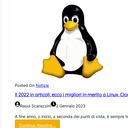
r
i
f
l
e
s
s
i
o
n
i
d
e
l
c
Posted On
Notizie
r
Il 2022 in articoli: ecco i migliori in merito a Linux,
e
a
Raoul Scarazzini
2 Gennaio 2023
t
o
A fine anno, o inizio, a seconda dei punti di vista, è sempr
r
:
Continue Reading…
e