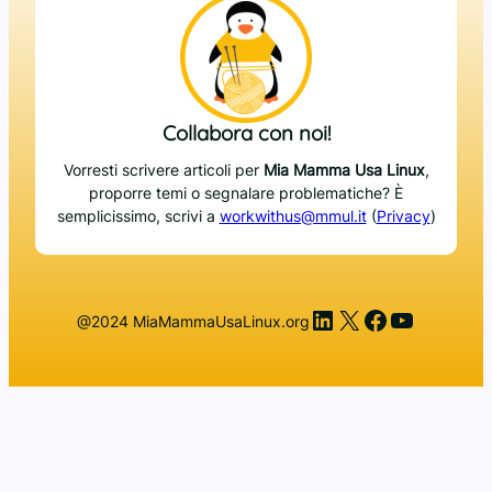
Collabora con noi!
Vorresti scrivere articoli per
Mia Mamma Usa Linux
,
proporre temi o segnalare problematiche? È
semplicissimo, scrivi a
workwithus@mmul.it
(
Privacy
)
LinkedIn
X
Facebook
YouTub
@2024 MiaMammaUsaLinux.org