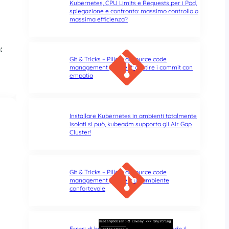
Kubernetes, CPU Limits e Requests per i Pod,
spiegazione e confronto: massimo controllo o
massima efficienza?
:
Git & Tricks – Pillole di source code
management | Parte 2: gestire i commit con
empatia
Installare Kubernetes in ambienti totalmente
isolati si può, kubeadm supporta gli Air Gap
Cluster!
Git & Tricks – Pillole di source code
management | Parte 1: un ambiente
confortevole
Errori di battitura nel terminale: quando il