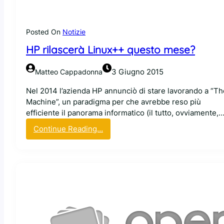
e
r
i
Posted On
Notizie
l
HP rilascerà Linux++ questo mese?
f
i
r
3 Giugno 2015
Matteo Cappadonna
m
Nel 2014 l’azienda HP annunciò di stare lavorando a “Th
w
Machine”, un paradigma per che avrebbe reso più
a
efficiente il panorama informatico (il tutto, ovviamente,
r
e
:
Continue Reading…
c
H
h
P
e
r
b
i
l
l
o
a
c
s
c
c