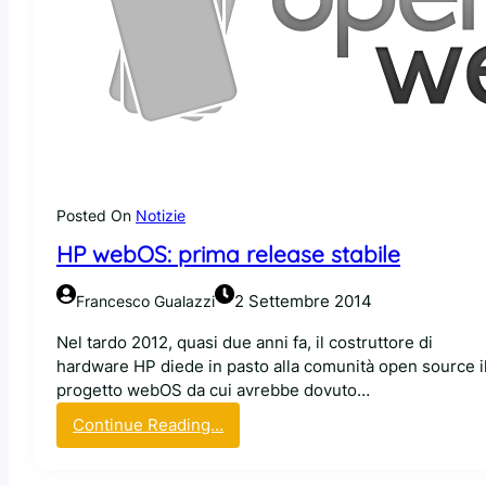
a
e
c
r
a
à
r
L
t
i
u
n
c
u
c
x
e
+
d
Posted On
Notizie
+
i
q
HP webOS: prima release stabile
t
u
e
e
2 Settembre 2014
Francesco Gualazzi
r
s
z
t
Nel tardo 2012, quasi due anni fa, il costruttore di
e
o
hardware HP diede in pasto alla comunità open source i
p
m
progetto webOS da cui avrebbe dovuto…
a
e
:
Continue Reading…
r
s
H
t
e
P
i
?