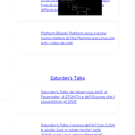
typo di un singolo carattere fa tutta la
differenza del mondo
Platform Bloody Platform: ecco il primo
nuovo meetup di Mia Mamma Usa Linux con
tutti i video dei talk!
Saturday’s Talks
Saturday’s Talks: del disservizio AWS, di
Pacemaker, di STONITH e dell’illusione che il
cloud elimini gli SPOF
Saturday’s Talks: il prezzo dell’AI? Con CUDA
è vendor lock-in totale (anche) nelle
distribuzioni Linux, senza alternative!