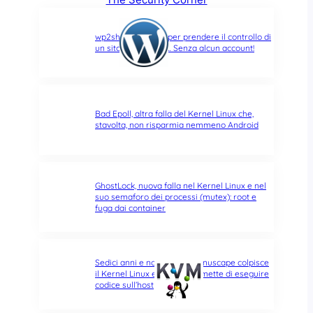
wp2shell: due CVE per prendere il controllo di
un sito WordPress… Senza alcun account!
Bad Epoll, altra falla del Kernel Linux che,
stavolta, non risparmia nemmeno Android
GhostLock, nuova falla nel Kernel Linux e nel
suo semaforo dei processi (mutex): root e
fuga dai container
Sedici anni e non sentirli: Januscape colpisce
il Kernel Linux e KVM, e permette di eseguire
codice sull’host