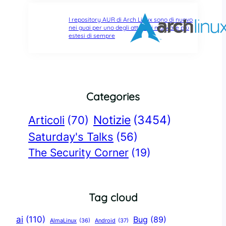
I repository AUR di Arch Linux sono di nuovo
nei guai per uno degli attacchi malware più
estesi di sempre
Categories
Notizie
(3454)
Articoli
(70)
Saturday's Talks
(56)
The Security Corner
(19)
Tag cloud
ai
(110)
Bug
(89)
AlmaLinux
(36)
Android
(37)