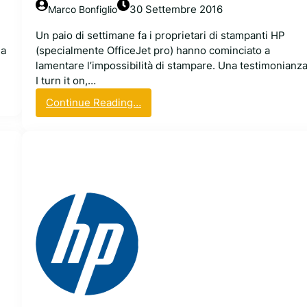
n
30 Settembre 2016
Marco Bonfiglio
e
l
Un paio di settimane fa i proprietari di stampanti HP
a
na
(specialmente OfficeJet pro) hanno cominciato a
p
lamentare l’impossibilità di stampare. Una testimonianza
t
I turn it on,…
o
:
Continue Reading…
p
S
c
t
o
a
n
m
U
p
b
a
u
n
n
t
t
i
u
H
P
,
f