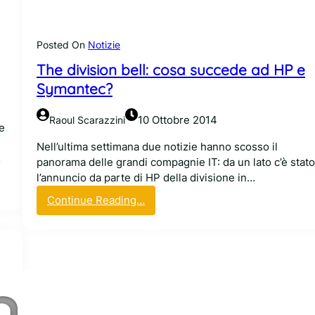
i
r
m
Posted On
Notizie
w
The division bell: cosa succede ad HP e
a
r
Symantec?
e
e
10 Ottobre 2014
Raoul Scarazzini
e
c
a
Nell’ultima settimana due notizie hanno scosso il
…
r
panorama delle grandi compagnie IT: da un lato c’è stato
t
l’annuncio da parte di HP della divisione in…
u
:
Continue Reading…
c
T
c
h
e
e
d
d
i
i
t
v
e
i