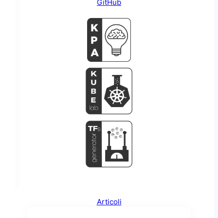
GitHub
i
Articoli