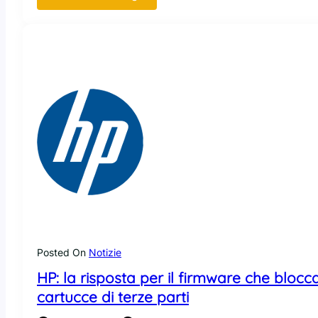
H
P
e
S
y
s
t
e
m
7
6
p
a
r
t
n
Posted On
Notizie
e
HP: la risposta per il firmware che blocc
r
p
cartucce di terze parti
e