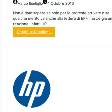
r
4 Ottobre 2016
Marco Bonfiglio
u
n
Non è dato sapere se solo per le proteste arrivate o se
l
qualche merito va anche alla lettera di EFF, ma c’è già u
a
reazione. Infatti HP…
p
:
Continue Reading…
t
H
o
P
p
:
L
l
i
a
n
r
u
i
x
s
p
o
s
t
a
p