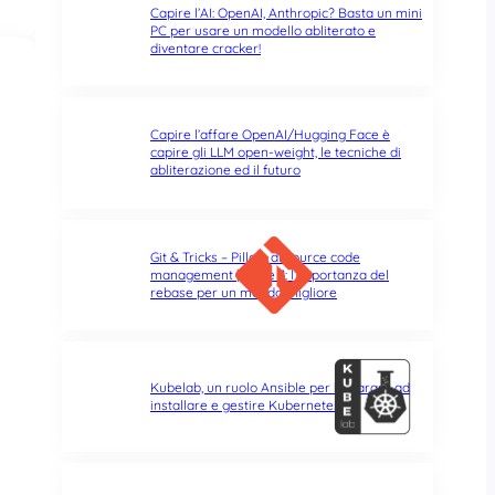
Capire l’AI: OpenAI, Anthropic? Basta un mini
PC per usare un modello abliterato e
diventare cracker!
Capire l’affare OpenAI/Hugging Face è
capire gli LLM open-weight, le tecniche di
abliterazione ed il futuro
Git & Tricks – Pillole di source code
management | Parte 3: l’importanza del
rebase per un mondo migliore
Kubelab, un ruolo Ansible per imparare ad
installare e gestire Kubernetes