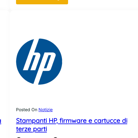
H
P
Z
S
e
r
i
e
s
:
w
o
r
k
s
t
Posted On
Notizie
a
a
Stampanti HP, firmware e cartucce di
t
i
terze parti
o