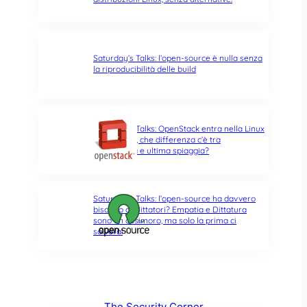
Saturday’s Talks: l’open-source è nulla senza
la riproducibilità delle build
Saturday’s Talks: OpenStack entra nella Linux
Foundation, che differenza c’è tra
opportunità e ultima spiaggia?
Saturday’s Talks: l’open-source ha davvero
bisogno di Dittatori? Empatia e Dittatura
sono un ossimoro, ma solo la prima ci
salverà!
The Security Corner