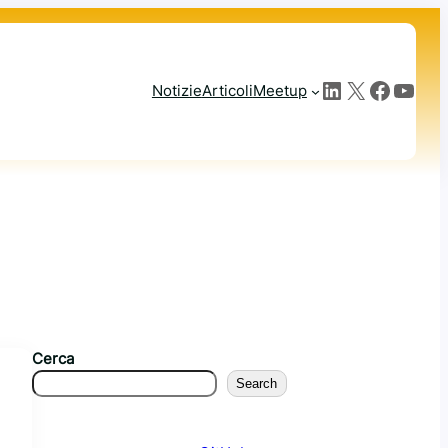
LinkedIn
X
Facebook
YouTube
Notizie
Articoli
Meetup
Cerca
Search