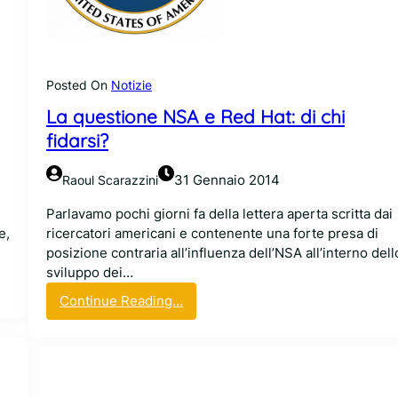
t
.
r
S
o
.
l
A
a
Posted On
Notizie
.
s
a
La questione NSA e Red Hat: di chi
o
v
fidarsi?
r
e
v
r
e
31 Gennaio 2014
Raoul Scarazzini
e
g
i
Parlavamo pochi giorni fa della lettera aperta scritta dai
l
n
e,
ricercatori americani e contenente una forte presa di
i
v
posizione contraria all’influenza dell’NSA all’interno dell
a
e
sviluppo dei…
n
n
z
:
Continue Reading…
t
a
L
i
d
a
v
i
q
a
m
u
p
a
e