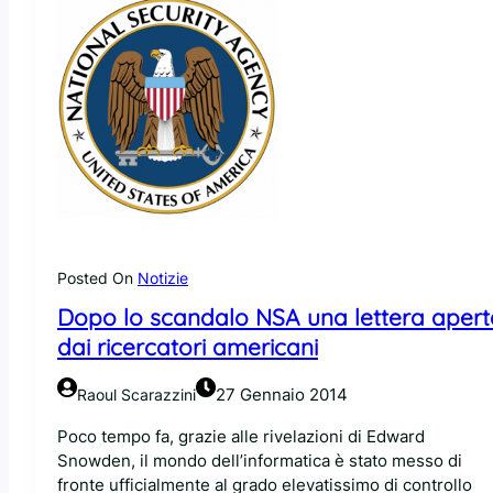
a
N
a
l
S
g
i
A
g
n
c
i
u
o
o
x
m
d
.
p
i
o
r
m
r
e
o
g
s
s
c
a
t
o
Posted On
Notizie
)
r
n
Dopo lo scandalo NSA una lettera apert
a
t
:
dai ricercatori americani
r
g
o
l
27 Gennaio 2014
Raoul Scarazzini
l
i
a
u
Poco tempo fa, grazie alle rivelazioni di Edward
s
t
Snowden, il mondo dell’informatica è stato messo di
o
e
fronte ufficialmente al grado elevatissimo di controllo