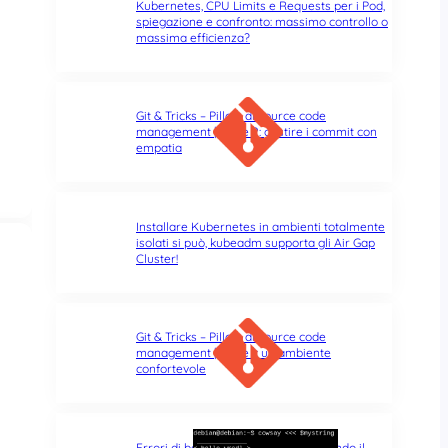
Kubernetes, CPU Limits e Requests per i Pod,
spiegazione e confronto: massimo controllo o
massima efficienza?
Git & Tricks – Pillole di source code
management | Parte 2: gestire i commit con
empatia
Installare Kubernetes in ambienti totalmente
isolati si può, kubeadm supporta gli Air Gap
Cluster!
Git & Tricks – Pillole di source code
management | Parte 1: un ambiente
confortevole
Errori di battitura nel terminale: quando il