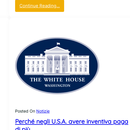
:
Continue Reading…
L
’
e
v
e
n
t
o
m
o
n
d
i
a
l
e
Posted On
Notizie
“
Perché negli U.S.A. avere inventiva paga
T
h
di più