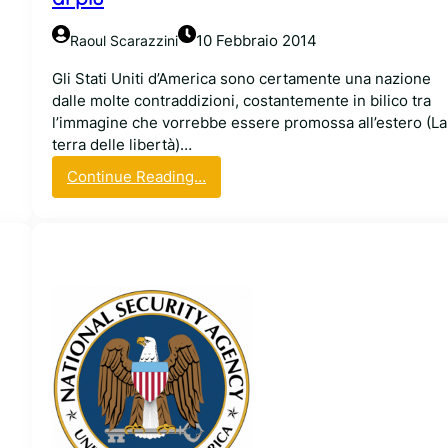
e
d
10 Febbraio 2014
Raoul Scarazzini
a
y
Gli Stati Uniti d’America sono certamente una nazione
w
dalle molte contraddizioni, costantemente in bilico tra
e
l’immagine che vorrebbe essere promossa all’estero (La
f
terra delle libertà)…
i
:
Continue Reading…
g
P
h
e
t
r
b
c
a
h
c
é
k
n
!
e
”
g
c
l
o
i
n
U