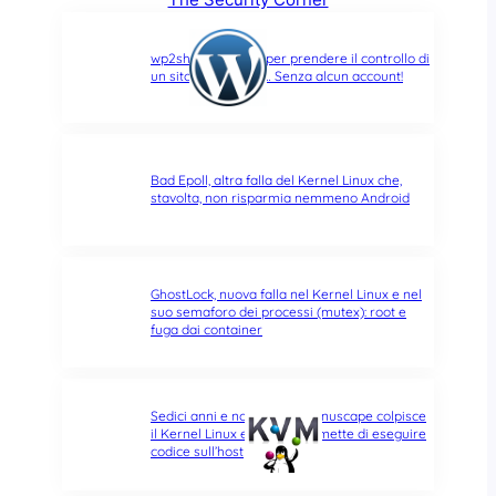
wp2shell: due CVE per prendere il controllo di
un sito WordPress… Senza alcun account!
Bad Epoll, altra falla del Kernel Linux che,
stavolta, non risparmia nemmeno Android
GhostLock, nuova falla nel Kernel Linux e nel
suo semaforo dei processi (mutex): root e
fuga dai container
Sedici anni e non sentirli: Januscape colpisce
il Kernel Linux e KVM, e permette di eseguire
codice sull’host