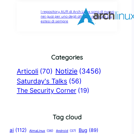
I repository AUR di Arch Linux sono di nuovo
nei guai per uno degli attacchi malware più
estesi di sempre
Categories
Notizie
(3456)
Articoli
(70)
Saturday's Talks
(56)
The Security Corner
(19)
Tag cloud
ai
(112)
Bug
(89)
AlmaLinux
(36)
Android
(37)