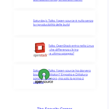
Saturday’s Talks: l’open-source è nulla senza
la riproducibilità delle build
Saturday’s Talks: OpenStack entra nella Linux
Foundation, che differenza c’è tra
opportunità e ultima spiaggia?
Saturday’s Talks: l’open-source ha davvero
bisogno di Dittatori? Empatia e Dittatura
sono un ossimoro, ma solo la prima ci
salverà!
The Security Corner