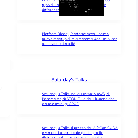
typo di un singolo carattere fa tutta la
differenza del mondo
Platform Bloody Platform: ecco il primo
nuovo meetup di Mia Mamma Usa Linux con
tutti i video dei talk!
Saturday’s Talks
o
Saturday’s Talks: del disservizio AWS, di
Pacemaker, di STONITH e dell’illusione che il
cloud elimini gli SPOF
Saturday’s Talks: il prezzo dell’AI? Con CUDA
è vendor lock-in totale (anche) nelle
distribuzioni Linux, senza alternative!