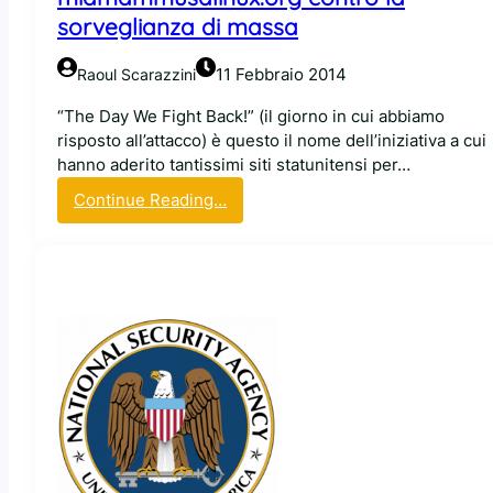
d
sorveglianza di massa
S
t
11 Febbraio 2014
Raoul Scarazzini
a
l
“The Day We Fight Back!” (il giorno in cui abbiamo
l
risposto all’attacco) è questo il nome dell’iniziativa a cui
m
hanno aderito tantissimi siti statunitensi per…
a
:
Continue Reading…
n
T
s
h
u
e
l
d
l
a
’
y
u
w
t
e
i
f
l
i
i
g
z
h