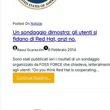
z
t
o
b
d
a
e
c
g
Posted On
Notizie
k
l
Un sondaggio dimostra: gli utenti si
:
i
a
fidano di Red Hat, anzi no.
O
n
n
c
l
6 Febbraio 2014
Raoul Scarazzini
h
i
e
Sono stati pubblicati ieri i risultati di un sondaggio
n
m
organizzato da FOSS FORCE che chiedeva, letteralment
e
i
agli utenti: “Do you think Red Hat is cooperating…
S
a
t
:
Continue Reading…
m
o
U
a
r
n
m
a
s
m
g
o
u
e
n
s
(
d