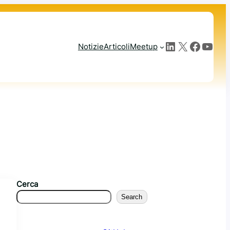
LinkedIn
X
Facebook
YouTube
Notizie
Articoli
Meetup
Cerca
Search