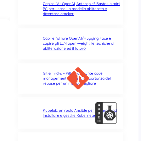
Capire l’AI: OpenAI, Anthropic? Basta un mini
PC per usare un modello abliterato e
diventare cracker!
Capire l’affare OpenAI/Hugging Face è
capire gli LLM open-weight, le tecniche di
abliterazione ed il futuro
Git & Tricks – Pillole di source code
management | Parte 3: l’importanza del
rebase per un mondo migliore
Kubelab, un ruolo Ansible per imparare ad
installare e gestire Kubernetes