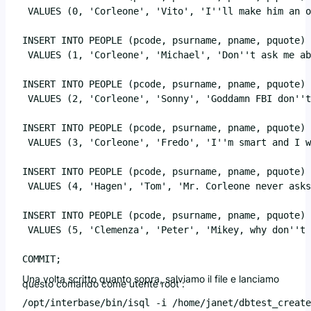
 VALUES (0, 'Corleone', 'Vito', 'I''ll make him an o
INSERT INTO PEOPLE (pcode, psurname, pname, pquote) 

 VALUES (1, 'Corleone', 'Michael', 'Don''t ask me ab
INSERT INTO PEOPLE (pcode, psurname, pname, pquote) 

 VALUES (2, 'Corleone', 'Sonny', 'Goddamn FBI don''t
INSERT INTO PEOPLE (pcode, psurname, pname, pquote) 

 VALUES (3, 'Corleone', 'Fredo', 'I''m smart and I w
INSERT INTO PEOPLE (pcode, psurname, pname, pquote) 

 VALUES (4, 'Hagen', 'Tom', 'Mr. Corleone never asks
INSERT INTO PEOPLE (pcode, psurname, pname, pquote) 

 VALUES (5, 'Clemenza', 'Peter', 'Mikey, why don''t 
Una volta scritto quanto sopra, salviamo il file e lanciamo
questo comando come utente root :