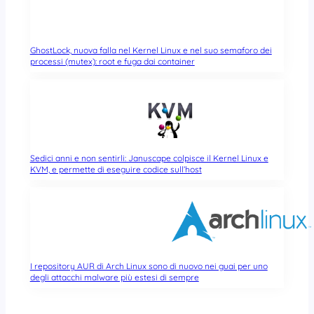
GhostLock, nuova falla nel Kernel Linux e nel suo semaforo dei
processi (mutex): root e fuga dai container
Sedici anni e non sentirli: Januscape colpisce il Kernel Linux e
KVM, e permette di eseguire codice sull’host
I repository AUR di Arch Linux sono di nuovo nei guai per uno
degli attacchi malware più estesi di sempre