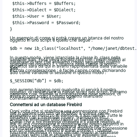
 $this->Buffers = $Buffers;

 $this->Dialect = $Dialect;

 $this->User = $User;

 $this->Password = $Password;

Un esempio di come si potrà creare un istanza del nostro
oggetto in uno script è quello che segue :
In questo modo, viene istanziata la classe ib_class nella
variabile $db. Essa verrà inizializzata con i valori relativi al
database di test che abbiamo creato seguendo quanto
spiegato nel riquado 1. L’istanza della classe (il nostro
oggetto) sarà da qui in avanti rappresentata dalla variabile
$db.
Piccola considerazione : è facile capire come, dichiarando
$db come variabile di sessione in questo modo :
non avremo bisogno ogni qualvolta ci servirà il nostro
oggetto, di reistanziare la classe script per script. Potremo
garantire così, tramite la propagazione delle sessioni, di
avere in ogni script il nostro oggetto istanziato
correttamente. Interessante no ?
Connettersi ad un database Firebird
Ogni volta che si stabilisce una connessione con Firebird
(ed in genere con tutti gli RDBMS) a questa viene
assegnato un’indirizzo di memoria, il suo handle. Tutte le
iterazioni con il database (query, transazioni etc.)
andranno effettuate utilizzando un handle specifico.
Quello che a noi interessa ottenere è il valore relativo al
link di una connessione e registrarlo nel nostro oggetto in
una nuova proprietà, denominata
$this->Link_ID
.
La funzione PHP che consente di stabilire una connessione
con un database Firebird è ibase_connect : Questa
funzione necessita in input dei dati relativi al database
(altro non sono che le proprietà che abbiamo già
dichiarato del nostro oggetto) ed in caso di successo