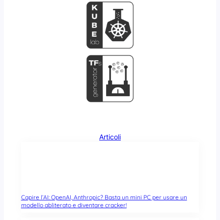
Articoli
Capire l’AI: OpenAI, Anthropic? Basta un mini PC per usare un
modello abliterato e diventare cracker!