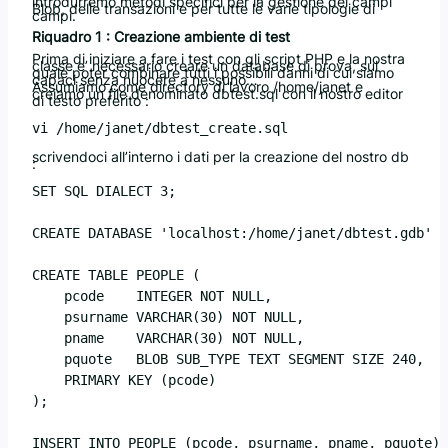
introdurremo metodi specifici per la gestione dei campi
Blob, delle transazioni e per tutte le varie tipologie di
campi.
Riquadro 1 : Creazione ambiente di test
Prima di iniziare a fare i test con gli script PHP e la nostra
classe e’ necessario creare un database di prova, sul
quale poter combinare tutti i possibili danni di cui siamo
capaci senza nuocere a nessuno…
Assumiamo come directory di lavoro /home/janet e
creiamo un file denominato dbtest.sql con il nostro editor
di testo preferito :
scrivendoci all’interno i dati per la creazione del nostro db
:
SET SQL DIALECT 3;

CREATE DATABASE 'localhost:/home/janet/dbtest.gdb'  
CREATE TABLE PEOPLE (

    pcode    INTEGER NOT NULL,

    psurname VARCHAR(30) NOT NULL,

    pname    VARCHAR(30) NOT NULL,

    pquote   BLOB SUB_TYPE TEXT SEGMENT SIZE 240,   

    PRIMARY KEY (pcode)

);

INSERT INTO PEOPLE (pcode, psurname, pname, pquote) 
