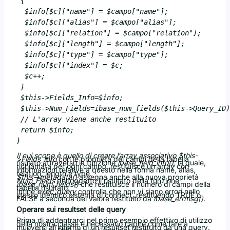
 {

  $info[$c]["name"] = $campo["name"];

  $info[$c]["alias"] = $campo["alias"];

  $info[$c]["relation"] = $campo["relation"];

  $info[$c]["length"] = $campo["length"];

  $info[$c]["type"] = $campo["type"];

  $info[$c]["index"] = $c;

  $c++;

 }

 $this->Fields_Info=$info;

 $this->Num_Fields=ibase_num_fields($this->Query_ID)
 // L'array viene anche restituito

 return $info;

Il cui scopo è quello di creare l’array associativo
$this-
>Fields_Info
con le proprietà dei campi della tabella
risulato attraverso la funzione
ibase_field_info()
, la quale,
richiamata per ogni campo, restituisce un array con
informazioni relative a questo nella forma name, alias,
relation, length e type.
$this->metadata()
assegna anche alla nuova proprietà
Num_Fields
dell’oggetto il risultato della funzione
ibase_num_fields()
che restituisce il numero di campi della
tabella risultato.
Infine
exec_query
controlla che non vi siano errori nello
stesso identico sistema di connect, restituendo TRUE o
FALSE a seconda del valore restituito da
ibase_errmsg()
.
Operare sui resultset delle query
Prima di addentrarci nel primo esempio effettivo di utilizzo
della nostra classe è necessario capire come fare a
muoversi all’interno di un resultset restituito da una query.