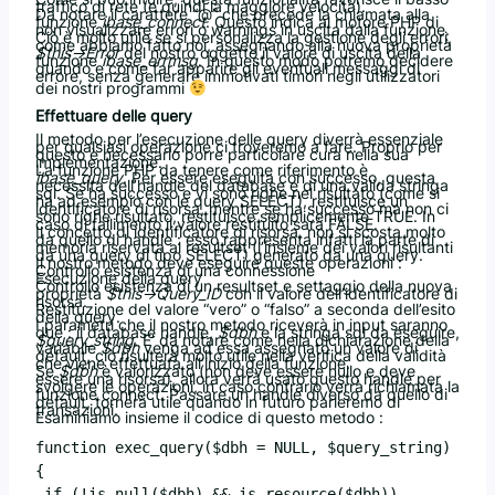
traffico di rete (e quindi la maggiore velocità).
Da notare il carattere “@” che precede la chiamata alla
funzione
ibase_connect
. Questo indica al motore PHP di
non visualizzare errori o warnings in uscita dalla funzione.
Ciò è molto utile se si personalizza la gestione degli errori,
come abbiamo fatto noi, assegnando alla nuova proprietà
$this->Error
del nostro oggetto il valore di uscita della
funzione
ibase_errmsg
. In questo modo potremo decidere
quando e come far apparire gli eventuali messaggi di
errore, senza generare immotivati timori negli utilizzatori
dei nostri programmi
Effettuare delle query
Il metodo per l’esecuzione delle query diverrà essenziale
per qualsiasi operazione ci troveremo a fare. Proprio per
questo è necessario porre particolare cura nella sua
implementazione.
La funzione PHP da tenere come riferimento è
ibase_query
. Per essere eseguita con successo, questa
necessita dell’handle del database e di una valida stringa
sql. Se ha successo e vi sono righe nel risultato (come si
ha ad esempio con le query SELECT), restituisce un
identificatore di risorsa, mentre se ha successo ma non ci
sono righe risultato, restituisce semplicemente TRUE. In
caso di fallimento il valore restituito sarà FALSE.
Il concetto di identificatore di risorsa, non si scosta molto
da quello di handle : esso rappresenta infatti la parte di
memoria riservata al resultset (l’insieme dei valori risultanti
da una query di tipo SELECT) generato da una query.
Il nostro metodo deve eseguire queste operazioni :
Controllo esistenza di una connessione
Esecuzione della query
Controllo esistenza di un resultset e settaggio della nuova
proprietà
$this->Query_ID
con il valore dell’identificatore di
risorsa.
Restituzione del valore “vero” o “falso” a seconda dell’esito
della query.
I parametri che il nostro metodo riceverà in input saranno
due : il database handle,
$dbh
e la stringa sql da eseguire,
$query_string
. E’ da notare come nella dichiarazione della
variabile
$dbh
venga ad essa assegnato un valore di
default, ciò risulterà molto utile nella verifica della validità
che viene effettuata all’inizio della funzione.
Se
$dbh
è valorizzato (non deve essere nullo e deve
essere una risorsa), allora verrà usato questo handle per
svolgere le operazioni, in caso contrario verrà richiamata la
funzione connect. Passare un handle diverso da quello di
default, tornerà utile quando in futuro parleremo di
transazioni.
Esaminiamo insieme il codice di questo metodo :
function exec_query($dbh = NULL, $query_string)

{

 if (!is_null($dbh) && is_resource($dbh))
