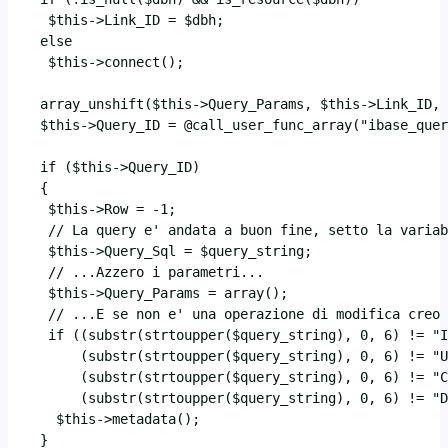
  $this->Link_ID = $dbh;

 else

  $this->connect();

 array_unshift($this->Query_Params, $this->Link_ID, 
 $this->Query_ID = @call_user_func_array("ibase_quer
 if ($this->Query_ID)

 {

  $this->Row = -1;

  // La query e' andata a buon fine, setto la variab
  $this->Query_Sql = $query_string;

  // ...Azzero i parametri...

  $this->Query_Params = array();

  // ...E se non e' una operazione di modifica creo 
  if ((substr(strtoupper($query_string), 0, 6) != "I
      (substr(strtoupper($query_string), 0, 6) != "U
      (substr(strtoupper($query_string), 0, 6) != "C
      (substr(strtoupper($query_string), 0, 6) != "D
   $this->metadata();

 }
