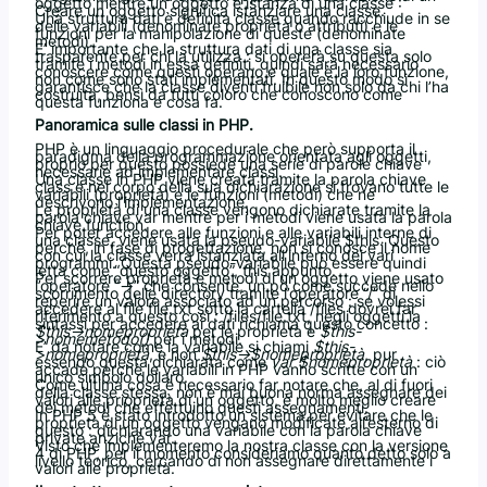
oggetto mentre un oggetto è istanza di una classe :
Creare un oggetto significa istanziare una classe.
Una struttura dati è definita classe quando racchiude in se
delle variabili (denominate proprietà o attributi) e le
funzioni per la manipolazione di queste (denominate
metodi).
E’ importante che la struttura dati di una classe sia
trasparente per chi la utilizza : si opererà su questa solo
tramite i metodi in essa definiti, quindi sarà necessario
conoscere come questi operano e quale è la loro funzione,
non come sono stati implementati. In questo modo si
garantisce che la classe diventi fruibile non solo da chi l’ha
costruita, bensì da tutti coloro che conoscono come
questa funziona e cosa fa.
Panoramica sulle classi in PHP.
PHP è un linguaggio procedurale che però supporta il
paradigma della programmazione orientata agli oggetti,
proprio per questo possiede una serie di parole chiave
necessarie ad implementare classi.
Una classe in PHP viene creata tramite la parola chiave
class e nel corpo della sua dichiarazione si trovano tutte le
variabili (proprietà) e le funzioni (metodi) che ne
descrivono l’implementazione.
Le proprietà di una classe vengono dichiarate tramite la
parola chiave var mentre per i metodi viene usata la parola
chiave function.
Per poter accedere alle funzioni e alle variabili interne di
una classe, viene usata la pseudo-variabile $this. Questo
perchè, in fase di progettazione, non si conosce il nome
con cui la classe verrà istanziata all’interno dei vari
programmi. Questa pseudo-variabile può essere quindi
letta come “questo oggetto”, this appunto.
Per scorrere proprietà e metodi di un oggetto viene usato
l’operatore “->” che consente, un pò come succede nello
scorrimento delle directory tramite l’operatore “/” di
reperire un valore associato ad un percorso : se volessi
accedere al file file.txt sotto la cartella /files dovrei far
riferimento a questo così : /files/file.txt, negli oggetti la
sintassi per accedere ai dati richiama questo concetto :
$this->nomeproprietà
per le proprietà e
$this-
>nomemetodo()
per i metodi.
E’ da notare come la variabile si chiami
$this-
>nomeproprietà
, e non
$this->$nomeproprietà
, pur
essendo questa dichiarata come
var $nomeproprietà
: ciò
accade perchè le variabili in PHP vanno scritte con un
unico simbolo dollaro.
Come ultima cosa è necessario far notare che, al di fuori
della classe stessa, non è mai buona norma assegnare dei
valori alle prioprietà di un oggetto, è molto meglio creare
dei metodi che effettuino questi assegnamenti.
In PHP 5 è stato introdotto un sistema per evitare che le
proprietà di un oggetto vengano modificate all’esterno di
questo : dichiarando una variabile con la parola chiave
private anzichè var.
Visto che implementeremo la nostra classe con la versione
4 di PHP, per il momento consideriamo quanto detto solo a
livello teorico, cercando di non assegnare direttamente i
valori alle proprietà.