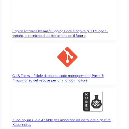
Capire l’affare OpenAI/Hugging Face è capire gli LLM open-
weight, le tecniche di abliterazione ed il futuro
Git & Tricks – Pillole di source code management | Parte 3:
l’importanza del rebase per un mondo migliore
Kubelab, un ruolo Ansible per imparare ad installare e gestire
Kubernetes