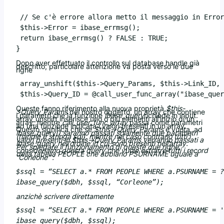
 // Se c'è errore allora metto il messaggio in Error
 $this->Error = ibase_errmsg();

 return ibase_errmsg() ? FALSE : TRUE;

Dopo aver effettuato il controllo sul database handle già
descritto, particolare attenzione va posta verso le due
righe
 array_unshift($this->Query_Params, $this->Link_ID, 
Queste fanno riferimento alla nuova proprietà
$this-
>Query_Params
del nostro oggetto, un array che contiene
i parametri che la funzione
ibase_query
richiede in input.
array_unshift inserisce uno o più elementi all’inizio di un
array, mentre
call_user_func_array
passa come parametri
ad una funzione indicata i valori presenti in un array.
Questo significa che se
$this->Query_Params
è vuota, ad
ibase_query()
saranno passati solamente due parametri
(handle e stringa sql), mentre nel caso contrario tutti i
valori presenti in
$this->Query_Params
verranno passati a
ibase_query nell’ordine in cui sono presenti nell’array.
Per spiegare il funzionamento di queste due righe,
consideriamo questa query che vuole estrarre tutti i record
della tabella PEOPLE che abbiano PSURNAME uguale a
“Corleone” :
$ssql = “SELECT a.* FROM PEOPLE WHERE a.PSURNAME = ?
anzichè scrivere direttamente
$ssql = “SELECT a.* FROM PEOPLE WHERE a.PSURNAME = '