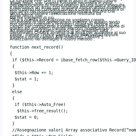
La funzione PHP che ci viene in aiuto in questo caso è
ibase_fetch_row
. Questa funzione necessita in input
dell’identificatore di risorsa relativo ad una query eseguita
e restituisce un array con struttura
indicecampo->valore
. Il
primo passo da compiere quindi è creare una proprietà di
tipo array nel nostro oggetto denominata Record che
servirà a contenere l’associazione restituita da
ibase_fetch_row
.
Ma noi vogliamo di più.
Oltre a questa associazione ne vogliamo creare
un’ulteriore di tipo
nomecampo->valore
, in questo modo
non saremo costretti a ricordarci quale sia l’indice di un
campo per conoscerne il valore, basterà sapere il nome di
questo ed accederci tramite
Record[“nomecampo”]
.
Ad esempio se il primo campo di un resultset sarà
denominato CHIAVE avremo due modi per accedere al suo
valore : tramite l’indice campo
$db->Record[0]
oppure
tramite il nome campo
$db->Record[“CHIAVE”]
.
Analizziamo nel dettaglio il nostro metodo :
function next_record()

{

 if ($this->Record = ibase_fetch_row($this->Query_ID
 {

  $this->Row += 1;

  $stat = 1;

 }

 else

 {

  if ($this->Auto_Free)

   $this->free_result();

  $stat = 0;

 }

 //Assegnazione valori Array associativo Record[“nom