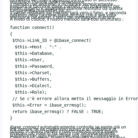
restituisce l’handle della connessione.
Il metodo che andremo a dichiarare semplicemente
eseguirà la funzione ibase_connect con i parametri del
nostro oggetto e assegnerà l’handle restituito da questa
funzione alla proprietà Link_ID.
Il valore restituito dal metodo sarà vero o falso, a seconda
dell’esito della funzione ibase_errmsg che a sua volta
restitusce (se esiste) il testo del messaggio di errore.
A livello di codice, il nostro metodo sarà così strutturato :
function connect()

{

 $this->Link_ID = @ibase_connect(

  $this->Host . ":" .

  $this->Database,

  $this->User,

  $this->Password,

  $this->Charset,

  $this->Buffers,

  $this->Dialect,

  $this->Role);

 // Se c'è errore allora metto il messaggio in Error
 $this->Error = ibase_errmsg();

 return ibase_errmsg() ? FALSE : TRUE;

ibase_connect
automaticamente controlla se esiste già un
link oppure ne va creato uno nuovo e lo restituisce in
output. In questi termini il nostro metodo potrà essere
invocato più volte di fila senza che necessariamente
stabilisca per ogni esecuzione una nuova connessione.
Come si può intuire, questa funzionalità favorisce il basso