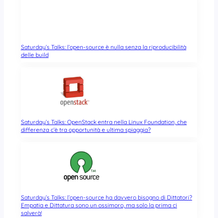
Saturday’s Talks: l’open-source è nulla senza la riproducibilità
delle build
Saturday’s Talks: OpenStack entra nella Linux Foundation, che
differenza c’è tra opportunità e ultima spiaggia?
Saturday’s Talks: l’open-source ha davvero bisogno di Dittatori?
Empatia e Dittatura sono un ossimoro, ma solo la prima ci
salverà!