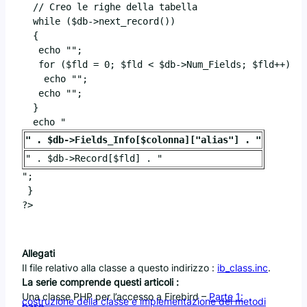
  // Creo le righe della tabella

  while ($db->next_record()) 

  {

   echo "";

   for ($fld = 0; $fld < $db->Num_Fields; $fld++)

    echo "";

   echo "";

  }

  echo "
" . $db->Fields_Info[$colonna]["alias"] . "
" . $db->Record[$fld] . "
";

 }  

?>

Allegati
Il file relativo alla classe a questo indirizzo :
ib_class.inc
.
La serie comprende questi articoli :
Una classe PHP per l’accesso a Firebird –
Parte 1:
costruzione della classe e implementazione dei metodi
base