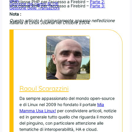
Una classe PHP per l’accesso a Firebird –
Parte 2:
Gestione dei campi BLOB
Una classe PHP per l’accesso a Firebird –
Parte 3:
Gestione delle Transazioni
Nota :
Questo articolo è originariamente apparso nell’edizione
italiana di Linux Journal nel Ottobre 2004.
Raoul Scarazzini
Da sempre appassionato del mondo open-source
e di Linux nel 2009 ho fondato il portale
Mia
Mamma Usa Linux!
per condividere articoli, notizie
ed in generale tutto quello che riguarda il mondo
del pinguino, con particolare attenzione alle
tematiche di interoperabilità, HA e cloud.