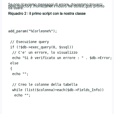
Se non riceviamo messaggi di errore, dovremmo trovarci
nella directory /home/janet il nostro file dbtest.gdb pronto
da usare.
Riquadro 2 : il primo script con la nostra classe
add_param("%Corleone%");

 // Esecuzione query 

 if (!$db->exec_query(0, $ssql)) 

  // C'e' un errore, lo visualizzo 

  echo "Si è verificato un errore : " . $db->Error; 

 else 

 { 

  echo "";

  // Creo le colonne della tabella

  while (list($colonna)=each($db->Fields_Info))

   echo "";
