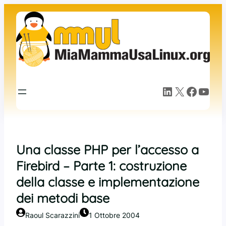
Vai
al
contenuto
LinkedIn
X
Facebook
YouTube
Una classe PHP per l’accesso a
Firebird – Parte 1: costruzione
della classe e implementazione
dei metodi base
Raoul Scarazzini
1 Ottobre 2004