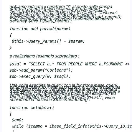
abbiamo indicato il carattere “?” al posto della stringa
effettiva fra apici e nel richiamare la procedura
ibase_query
non abbiamo passato come parametri
solamente l’hanlde e la stringa sql, ma anche “Corleone”.
Applicando questi concetti al nostro oggetto,
consideriamo un nuovo metodo denominato
add_param();
il cui scopo è quello di accodare i parametri all’interno
dell’array
$this->Query_Params
:
function add_param($param)

{

 $this->Query_Params[] = $param;

e realizziamo l’esempio sopracitato :
$ssql = “SELECT a.* FROM PEOPLE WHERE a.PSURNAME <> 
$db->add_param(“Corleone”);

Una volta eseguita la query con la funzione
ibase_query
,
se
$this->Query_ID
viene valorizzato, e quindi la query ha
avuto esito positivo, vengono settate le nuove proprietà
$this->Row
(che rappresenta il numero di riga corrente) e
$this->Query_Sql
(contenente il codice sql eseguito) ed
infine viene azzerato l’array dei parametri.
Per concludere, se l’istruzione sql è una SELECT, viene
richiamata la funzione
$this->metadata()
:
function metadata()

{

 $c=0;

 while ($campo = ibase_field_info($this->Query_ID,$c