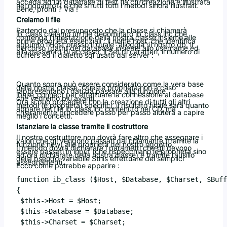
acceda ad un database di test (la cui creazione è illustrata
nel riquadro1) e che sfrutti tutti i metodi sinora illustrati.
Bene, pronti ? Via !
Creiamo il file
Partendo dal presupposto che la classe si chiamerà
ib_class creiamo un file denominato ib_class.inc che
contenga l’intestazione della nostra classe insieme alle
prime proprietà essenziali : il nome host, che identifica
appunto l’Host presso il quale “alloggia” il nostro db, il
percorso (path) del database insieme allo username ed
alla password di accesso, il Set di caratteri, il numero di
buffers ed il dialetto sql usato dal server :
Quanto sopra può essere considerato come la vera base
della nostra classe. Queste proprietà non a caso
rappresentano i dati da passare alla funzione
ibase_connect per effettuare la connessione al database
che vedremo più avanti.
Ora si può procedere con la creazione di tutti gli altri
metodi (e proprietà) specifici, il risultato finale sarà quanto
appare nel file ib_class.inc contenuto nel CD, ma
chiaramente procedere passo per passo aiuterà a capire
meglio i concetti.
Istanziare la classe tramite il costruttore
Il nostro costruttore non dovrà fare altro che assegnare i
valori che gli vengono passati dal chiamante (tramite la
funzione new) alle proprietà del nostro oggetto.
Il metodo dovrà dichiarare i parametri che gli devono
essere passati in input (che rispecchiano le proprietà sino
ad ora dichiarate della nostra classe) e tramite l’ausilio
della pseudo-variabile $this effettuare dei semplici
assegnamenti.
Ecco come potrebbe apparire :
function ib_class ($Host, $Database, $Charset, $Buff
{

 $this->Host = $Host;

 $this->Database = $Database;

 $this->Charset = $Charset;
