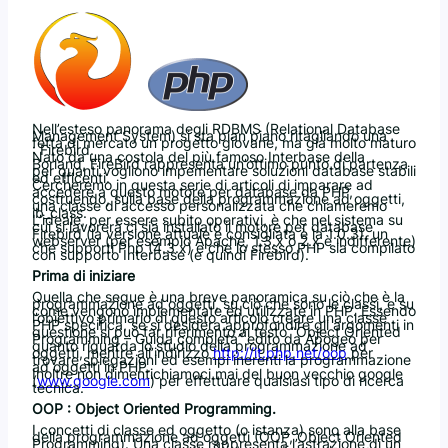
Nell’esteso panorama degli RDBMS (Relational Database
Management System) si sta pian piano ritagliando una
fetta di mercato un progetto giovane, ma già molto maturo
: Firebird.
Nato da una costola del più famoso Interbase della
Borland, FireBird rappresenta un’ottimo punto di partenza
per quanti vogliono impementare soluzioni database stabili
ed efficenti.
Cercheremo in questa serie di articoli di imparare ad
accedere a questo motore per database da PHP,
costruendo, sulla base della programmazione ad oggetti,
una classe di accesso personalizzata che chiameremo
ib_class.
L’ideale, per essere subito operativi, è che nel sistema su
cui si lavorerà ci sia installato il motore per database
Firebird (la versione attuale e consigliata è la 1.0.3), un
webserver (per esempio Apache, 1.3.x o 2.x è indifferente)
che supporti Php (4.3.x) e che lo stesso PHP sia compilato
con supporto Interbase (e quindi Firebird).
Prima di iniziare
Quella che segue è una breve panoramica su ciò che è la
programmazione ad oggetti, su ciò che sono le classi, e su
come vengono implementate ed utilizzate in PHP. Essendo
l’obiettivo primario di questo articolo creare una classe
PHP specifica, se si desidera approfondire gli argomenti in
questione si può far riferimento al testo “Object Oriented
Programming – Guida completa” edito da Apogeo per
quanto riguarda lo studio della programmazione ad
oggetti, mentre all’indirizzo
http://it.php.net/oop
per
trovare spiegazioni ed esempi inerenti la programmazione
ad oggetti in PHP.
Inoltre non dimentichiamoci mai del buon vecchio google
(
www.google.com
) per effettuare qualsiasi tipo di ricerca
tecnica.
OOP : Object Oriented Programming.
I concetti di classe ed oggetto (o istanza) sono alla base
della programmazione ad oggetti (OOP, Object Oriented
Programming). Una classe rappresenta l’astrazione di un