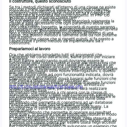
Il costruttore, questo sconosciuto
Se tra i metodi dichiarati all’interno di una classe ne esiste
uno con il nome uguale a questa, esso viene chiamato
costruttore. Il costruttore viene invocato ogni volta che
un’istanza della classe viene creata ed ha il compito di
inizializzare le proprietà del nucoo oggetto. In PHP ciò
avviene tramite la parola chiave new :
$nomeoggetto = new nomeclasse();
Se non esiste un costruttore, new istanzierà solamente la
classe e sarà necessario che ogni parametro abbia dei
valori di default.
Una volta creato l’oggetto, le proprietà di questo saranno
accessibili in questo modo
$nomeoggetto->nomeproprietà
ed i metodi con
$nomeoggetto->nomemetodo()
Non è obbligatorio avere un costruttore all’interno di una
classe, ma questo metodo è talmente utile da non poterne
fare a meno.
Per creare una classe che si rispetti quindi, si fa presto a
capire come il primo metodo da implementare sia il
costruttore.
Prepariamoci al lavoro
Ora che abbiamo introdotto tutti gli argomenti che
tratteremo nel corso dell’articolo, siamo pronti per iniziare
a lavorare.
Si può partire analizzando quali dovranno essere le
funzionalità della nostra classe in base alle operazioni che
dovrà svolgere : essendo una classe per l’accesso ad un
database, sicuramente dovrà consentirci di stabilire una
connessione, di effettuare query sulle tabelle e di navigare
all’interno dei risultati delle nostre interrogazioni. E questo
solo per cominciare.
E’ facile intuire come ad ogni funzionalità indicata, dovrà
corrispondere un metodo.
Ciascuno di questi metodi dovrà basarsi sulle funzioni che
PHP mette a disposizione per l’accesso ad
Interbase/Firebird. Un elenco completo di queste funzioni
lo si può trovare sul sito ufficiale di PHP, all’indirizzo
http://it.php.net/manual/it/ref.ibase.php
.
Quello che dovremo fare, per iniziare, sarà realizzare
quattro metodi base :
Un metodo che consenta a chi opera con la classe di
istanziarla : dovremo creare cioè il costruttore, partendo
dal presupposto che questo metodo dovrà inizializzare le
proprietà dell’oggetto ed avere lo stesso nome della
classe.
Un metodo che permetta di connettersi ad un database
Firebird basato sulla funzione
ibase_connect
;
Un metodo che consenta di effettuare delle query. La
funzione che ci verrà in aiuto a questo punto sarà
ibase_query
;
Un ultimo metodo che permetta di operare sui resultset
delle query, di scorrere cioè all’interno dei risultati in modo
da poterli presentare nei nostri programmi;
E’ chiaro che questi sono i metodi base, nella stesura di
questi necessiteremo di crearne degli altri “minori”, sino ad
ottenere una classe pronta per essere usata negli accessi
a database Interbase/Firebird.
Per concludere, cercheremo di sviluppare un esempio che