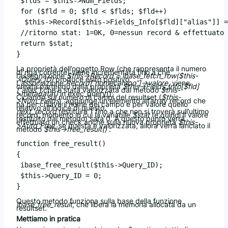
 $flds = $this->Num_Fields;

 for ($fld = 0; $fld < $flds; $fld++)

  $this->Record[$this->Fields_Info[$fld]["alias"]] =
 //ritorno stat: 1=0K, 0=nessun record & effettuato 
 return $stat;

La proprietà dell’oggetto Row (che rappresenta il numero
di riga corrente) viene incrementata fino a che
l’assegnazione
$this->Record = ibase_fetch_row($this-
>Query_ID)
produce esito positivo.
L’associazione
Record[“nomecampo”]->valore
, viene
creata partendo dalla proprietà
$this->Fields_Info[$fld]
[“alias”]
che è stata valorizzata dal metodo
$this-
>metadata()
in exec_query();
Ciclando sul numero di campi del resultset (
$this-
>Num_Fields
), aggiunge un elemento all’array record che
ha per chiave il nome del campo e per valore quello
relativo all’indice di questo.
next_record
restituirà 1 fino a che non si troverà sull’ultimo
record, momento in cui la variabile
$stat
(e quindi il valore
restituito dal metodo) sarà 0. A questo punto verrà
effettuato un check anche sulla nuova proprietà
$this-
>Auto_Free
, se questa è valorizzata, allora verrà lanciato il
metodo
$this->free_result()
:
function free_result()

{

 ibase_free_result($this->Query_ID);

 $this->Query_ID = 0;

Questo metodo funziona sulla base della funzione
ibase_free_result
, che libera la memoria allocata da un
resultset.
Mettiamo in pratica