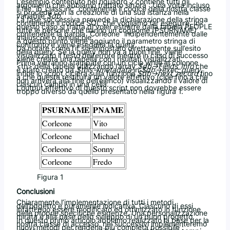
L’esempio contenuto nel riquadro 2 contiene tutti gli
argomenti che abbiamo trattato sin’ora : Una volta incluso
il file “ib_class.inc” contenente il codice della nostra classe
si procede con la creazione di una sua istanza nella
variabile
$db
.
La fase successiva prevede la dichiarazione della stringa
contenente il codice SQL che vogliamo far eseguire. In
questo caso si tratta di voler estrarre dalla tabella PEOPLE
tutte le persone che hanno un cognome (PSURNAME)
contenente la parola “Corleone” indipendentemente dalle
maiuscole o minuscole.
A questo punto viene aggiunto il parametro stringa di
confronto e viene eseguita la query.
Da notare come l’if sia impostato direttamente sull’esito
della query. Se la query non va a buon fine, viene
visualizzato il testo dell’errore mentre in caso di successo
viene creata una tabella con i risultati visualizzati.
Prima verranno stampate con un ciclo while le colonne
<th> della tabella utilizzando l’array
$db->Fields_Info
che
è stato creato da
$this->metadata
in
$db->exec_query
,
infine lo script ciclerà sulla funzione
$db->next_record
fino
a che questa restituirà un valore effettivo (cioè fino a che
non arriverà alla fine dell’elenco) visualizzando il valore di
ciascun campo in una cella.
L’output effettivo di questo script non dovrebbe essere
troppo diverso da quello presentato nella figura 1.
Figura 1
Conclusioni
Chiaramente l’implementazione di tutti i metodi
dell’oggetto è puramente indicativa. Ciascuno di essi
infatti può essere modificato ed ottimizzato in funzione
delle proprie specifiche esigenze. Una personalizzazione
mirata è alla base dello sviluppo di un buon progetto.
In questo primo articolo abbiamo realizzato la base per la
nostra classe di accesso, nei successivi implementeremo
nuovi metodi per renderla più completa possibile :