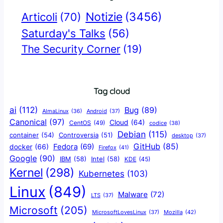
Notizie
(3456)
Articoli
(70)
Saturday's Talks
(56)
The Security Corner
(19)
Tag cloud
ai
(112)
Bug
(89)
AlmaLinux
(36)
Android
(37)
Canonical
(97)
Cloud
(64)
CentOS
(49)
codice
(38)
Debian
(115)
container
(54)
Controversia
(51)
desktop
(37)
GitHub
(85)
docker
(66)
Fedora
(69)
Firefox
(41)
Google
(90)
IBM
(58)
Intel
(58)
KDE
(45)
Kernel
(298)
Kubernetes
(103)
Linux
(849)
Malware
(72)
LTS
(37)
Microsoft
(205)
Mozilla
(42)
MicrosoftLovesLinux
(37)