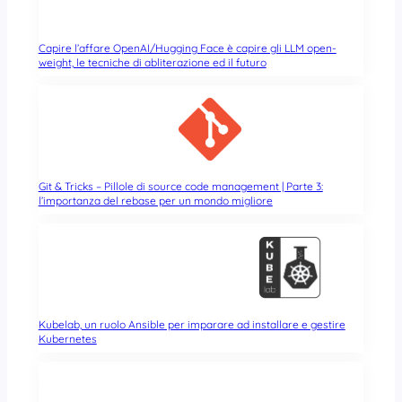
Capire l’affare OpenAI/Hugging Face è capire gli LLM open-
weight, le tecniche di abliterazione ed il futuro
Git & Tricks – Pillole di source code management | Parte 3:
l’importanza del rebase per un mondo migliore
Kubelab, un ruolo Ansible per imparare ad installare e gestire
Kubernetes