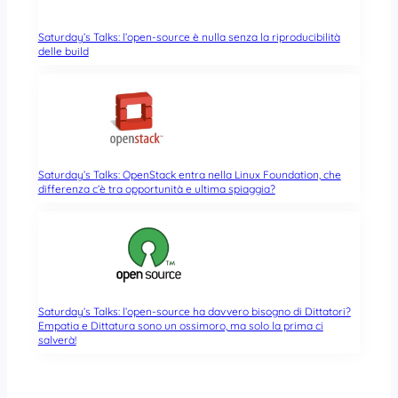
Saturday’s Talks: l’open-source è nulla senza la riproducibilità
delle build
Saturday’s Talks: OpenStack entra nella Linux Foundation, che
differenza c’è tra opportunità e ultima spiaggia?
Saturday’s Talks: l’open-source ha davvero bisogno di Dittatori?
Empatia e Dittatura sono un ossimoro, ma solo la prima ci
salverà!