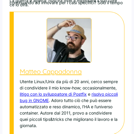
La guerra è aperta: riuscirà Intel a migliorare il suo core
continuando ad innovare per i casi specifici? Solo il tempo
ce lo dirà.
Matteo Cappadonna
Utente Linux/Unix da più di 20 anni, cerco sempre
di condividere il mio know-how; occasionalmente,
litigo con lo sviluppatore di Postfix
e
risolvo piccoli
bug in GNOME
. Adoro tutto ciò che può essere
automatizzato e reso dinamico, l’HA e l’universo
container. Autore dal 2011, provo a condividere
quei piccoli tips&tricks che migliorano il lavoro e la
giornata.