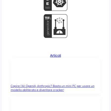
Articoli
Capire l’AI: OpenAI, Anthropic? Basta un mini PC per usare un
modello abliterato e diventare cracker!