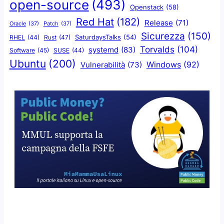
open-source
(493)
Openstack
(58)
Red Hat
(182)
Release
(71)
Oracle
(37)
Patch
(37)
Sicurezza
(150)
SaturdaysTalks
(54)
Rust
(47)
RHEL
(44)
Torvalds
(104)
systemd
(83)
Software
(45)
SUSE
(44)
Ubuntu
(200)
Windows
(92)
Vulnerabilità
(73)