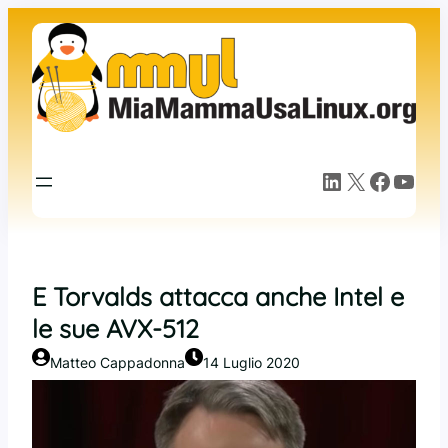
Vai
al
contenuto
LinkedIn
X
Facebook
YouTube
E Torvalds attacca anche Intel e
le sue AVX-512
Matteo Cappadonna
14 Luglio 2020