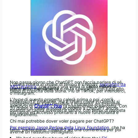
Non passa giorno che ChatGPT non faccia parlare di sé.
L’ultima notizia in ordine di tempo è il report,
segnalato da
ARSTechnica
, che indica una stima di
cento milioni di
utenti attivi mensilmente
e ne fa il progetto con il più alto
tasso di crescita della storia. Più di TikTok, per intenderci,
o Instagram.
L’
hype
di questo progetto calerà prima o poi, com’è
fisiologico? È probabile, ma è chiaro come in OpenAI si
voglia sfruttare il più possibile il momento, ed il recente
annuncio di
ChatGPT Plus
(a pagamento) lo dimostra. Con
20 dollari al mese si potrà accedere a ChatGPT anche
quando (e capita sovente) è saturo, con tempi di risposta
più rapidi ed accesso prioritario a nuove funzionalità e
miglioramenti.
Chi mai potrebbe dover voler pagare per ChatGPT?
Per esempio Jason Perlow della Linux Foundation
, che ha
fatto “partecipare” ChatGPT ad una conferenza per poi
averne un riassunto dettagliato: