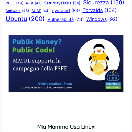
Sicurezza
(150)
SaturdaysTalks
(54)
Rust
(47)
RHEL
(44)
Torvalds
(104)
systemd
(83)
Software
(45)
SUSE
(44)
Ubuntu
(200)
Windows
(92)
Vulnerabilità
(73)
Mia Mamma Usa Linux!