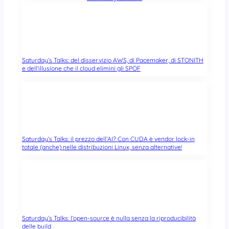
Saturday’s Talks: del disservizio AWS, di Pacemaker, di STONITH
e dell’illusione che il cloud elimini gli SPOF
Saturday’s Talks: il prezzo dell’AI? Con CUDA è vendor lock-in
totale (anche) nelle distribuzioni Linux, senza alternative!
Saturday’s Talks: l’open-source è nulla senza la riproducibilità
delle build