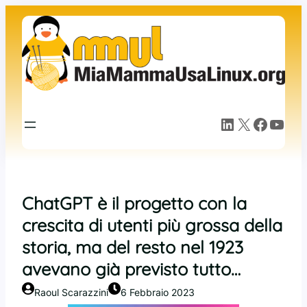
Vai
al
contenuto
LinkedIn
X
Facebook
YouTube
ChatGPT è il progetto con la
crescita di utenti più grossa della
storia, ma del resto nel 1923
avevano già previsto tutto…
Raoul Scarazzini
6 Febbraio 2023