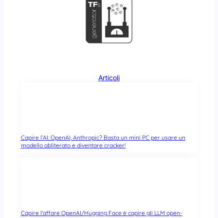
Articoli
Capire l’AI: OpenAI, Anthropic? Basta un mini PC per usare un
modello abliterato e diventare cracker!
Capire l’affare OpenAI/Hugging Face è capire gli LLM open-