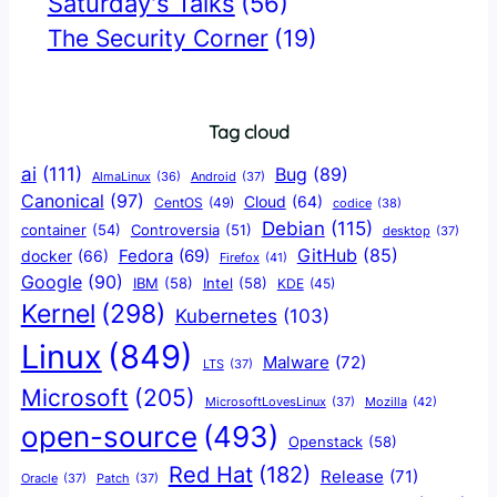
Saturday's Talks
(56)
The Security Corner
(19)
Tag cloud
ai
(111)
Bug
(89)
AlmaLinux
(36)
Android
(37)
Canonical
(97)
Cloud
(64)
CentOS
(49)
codice
(38)
Debian
(115)
container
(54)
Controversia
(51)
desktop
(37)
GitHub
(85)
docker
(66)
Fedora
(69)
Firefox
(41)
Google
(90)
IBM
(58)
Intel
(58)
KDE
(45)
Kernel
(298)
Kubernetes
(103)
Linux
(849)
Malware
(72)
LTS
(37)
Microsoft
(205)
Mozilla
(42)
MicrosoftLovesLinux
(37)
open-source
(493)
Openstack
(58)
Red Hat
(182)
Release
(71)
Oracle
(37)
Patch
(37)