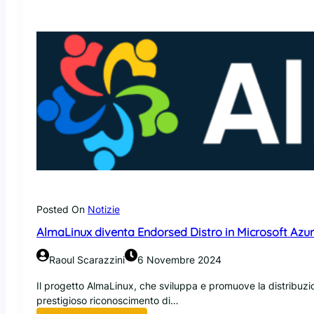
c
r
o
s
o
f
t
p
o
t
r
e
b
b
e
Posted On
Notizie
u
AlmaLinux diventa Endorsed Distro in Microsoft Azure
s
a
Raoul Scarazzini
6 Novembre 2024
r
e
Il progetto AlmaLinux, che sviluppa e promuove la distribuzi
F
prestigioso riconoscimento di…
e