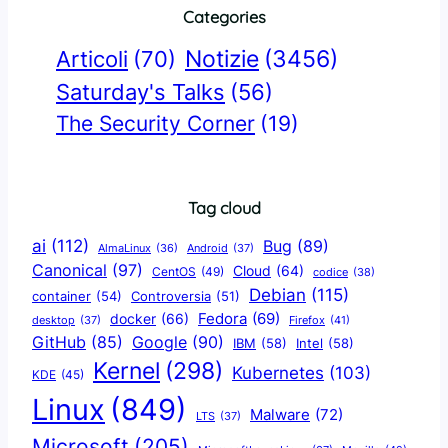
Categories
Notizie
(3456)
Articoli
(70)
Saturday's Talks
(56)
The Security Corner
(19)
Tag cloud
ai
(112)
Bug
(89)
AlmaLinux
(36)
Android
(37)
Canonical
(97)
Cloud
(64)
CentOS
(49)
codice
(38)
Debian
(115)
container
(54)
Controversia
(51)
docker
(66)
Fedora
(69)
Firefox
(41)
desktop
(37)
Google
(90)
GitHub
(85)
IBM
(58)
Intel
(58)
Kernel
(298)
Kubernetes
(103)
KDE
(45)
Linux
(849)
Malware
(72)
LTS
(37)
Microsoft
(205)