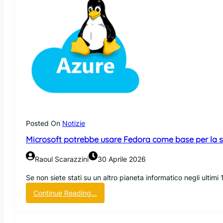
Posted On
Notizie
Microsoft potrebbe usare Fedora come base per la s
Raoul Scarazzini
30 Aprile 2026
Se non siete stati su un altro pianeta informatico negli ulti
:
Continue Reading…
M
i