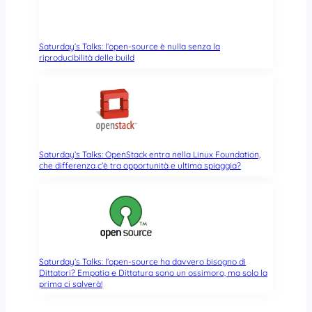
Saturday’s Talks: l’open-source è nulla senza la
riproducibilità delle build
Saturday’s Talks: OpenStack entra nella Linux Foundation,
che differenza c’è tra opportunità e ultima spiaggia?
Saturday’s Talks: l’open-source ha davvero bisogno di
Dittatori? Empatia e Dittatura sono un ossimoro, ma solo la
prima ci salverà!