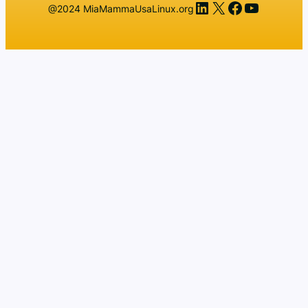
LinkedIn
X
Facebook
YouTub
@2024 MiaMammaUsaLinux.org