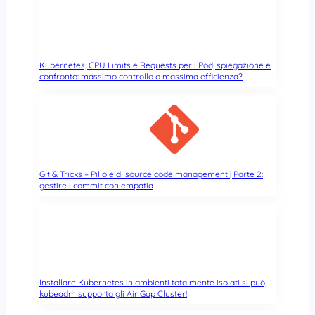
n
n
e
t
L
a
i
t
Kubernetes, CPU Limits e Requests per i Pod, spiegazione e
n
t
confronto: massimo controllo o massima efficienza?
u
o
x
(
d
a
c
o
Git & Tricks – Pillole di source code management | Parte 2:
m
gestire i commit con empatia
m
e
r
c
i
a
l
Installare Kubernetes in ambienti totalmente isolati si può,
kubeadm supporta gli Air Gap Cluster!
i
C