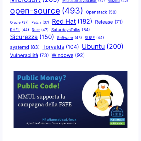
Mozilla
(42)
MicrosoftLovesLinux
(37)
open-source
(493)
Openstack
(58)
Red Hat
(182)
Release
(71)
Oracle
(37)
Patch
(37)
SaturdaysTalks
(54)
Rust
(47)
RHEL
(44)
Sicurezza
(150)
Software
(45)
SUSE
(44)
Ubuntu
(200)
Torvalds
(104)
systemd
(83)
Windows
(92)
Vulnerabilità
(73)