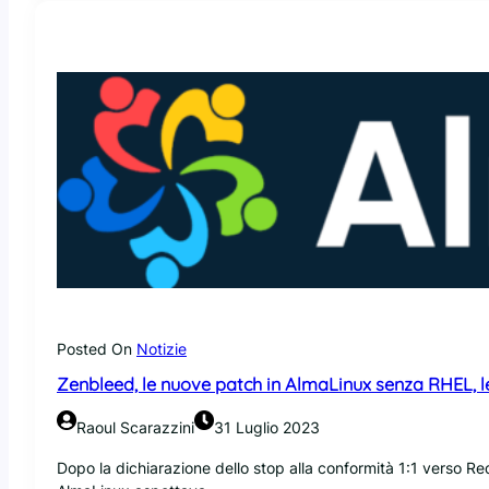
o
m
e
e
r
a
p
r
e
v
e
d
i
b
i
l
Posted On
Notizie
e
Zenbleed, le nuove patch in AlmaLinux senza RHEL, l
,
d
Raoul Scarazzini
31 Luglio 2023
o
p
Dopo la dichiarazione dello stop alla conformità 1:1 verso Red
o