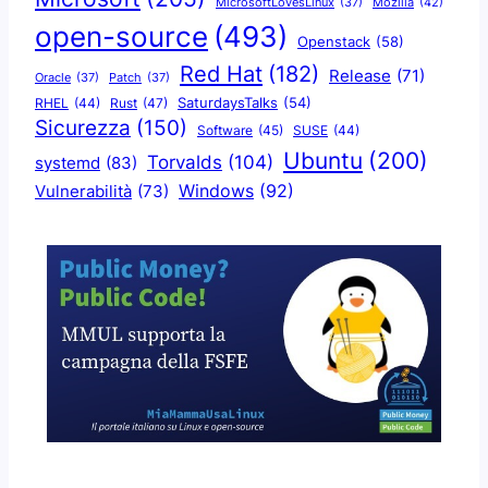
Mozilla
(42)
MicrosoftLovesLinux
(37)
open-source
(493)
Openstack
(58)
Red Hat
(182)
Release
(71)
Oracle
(37)
Patch
(37)
SaturdaysTalks
(54)
Rust
(47)
RHEL
(44)
Sicurezza
(150)
Software
(45)
SUSE
(44)
Ubuntu
(200)
Torvalds
(104)
systemd
(83)
Windows
(92)
Vulnerabilità
(73)