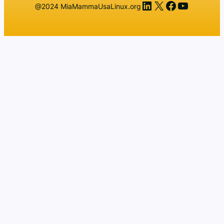
LinkedIn
X
Facebook
YouTub
@2024 MiaMammaUsaLinux.org