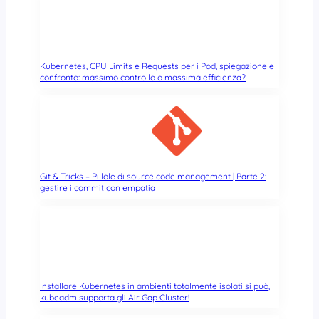
o
a
n
t
p
i
Kubernetes, CPU Limits e Requests per i Pod, spiegazione e
ù
confronto: massimo controllo o massima efficienza?
p
u
b
b
l
i
c
Git & Tricks – Pillole di source code management | Parte 2:
gestire i commit con empatia
i
Installare Kubernetes in ambienti totalmente isolati si può,
kubeadm supporta gli Air Gap Cluster!