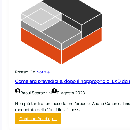
Posted On
Notizie
Come era prevedibile, dopo il riapproprio di LXD da pa
Raoul Scarazzini
9 Agosto 2023
Non più tardi di un mese fa, nell’articolo “Anche Canonical i
raccontato della “fastidiosa” mossa…
:
Continue Reading…
C