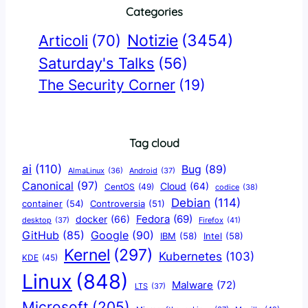
Categories
Notizie
(3454)
Articoli
(70)
Saturday's Talks
(56)
The Security Corner
(19)
Tag cloud
ai
(110)
Bug
(89)
AlmaLinux
(36)
Android
(37)
Canonical
(97)
Cloud
(64)
CentOS
(49)
codice
(38)
Debian
(114)
container
(54)
Controversia
(51)
docker
(66)
Fedora
(69)
Firefox
(41)
desktop
(37)
Google
(90)
GitHub
(85)
IBM
(58)
Intel
(58)
Kernel
(297)
Kubernetes
(103)
KDE
(45)
Linux
(848)
Malware
(72)
LTS
(37)
Microsoft
(205)