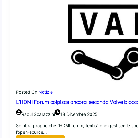
t
t
e
t
e
v
i
a
l
o
C
h
a
m
p
Posted On
Notizie
a
L’HDMI Forum colpisce ancora: secondo Valve blocca i
g
n
Raoul Scarazzini
18 Dicembre 2025
e
,
Sembra proprio che l’HDMI forum, l’entità che gestisce le spec
i
l’open-source…
l