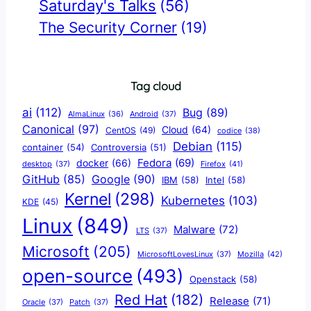
Saturday's Talks
(56)
The Security Corner
(19)
Tag cloud
ai
(112)
Bug
(89)
AlmaLinux
(36)
Android
(37)
Canonical
(97)
Cloud
(64)
CentOS
(49)
codice
(38)
Debian
(115)
container
(54)
Controversia
(51)
docker
(66)
Fedora
(69)
Firefox
(41)
desktop
(37)
Google
(90)
GitHub
(85)
IBM
(58)
Intel
(58)
Kernel
(298)
Kubernetes
(103)
KDE
(45)
Linux
(849)
Malware
(72)
LTS
(37)
Microsoft
(205)
Mozilla
(42)
MicrosoftLovesLinux
(37)
open-source
(493)
Openstack
(58)
Red Hat
(182)
Release
(71)
Oracle
(37)
Patch
(37)