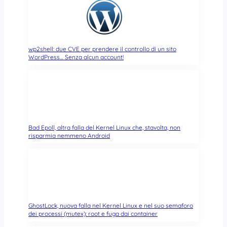
wp2shell: due CVE per prendere il controllo di un sito
WordPress… Senza alcun account!
Bad Epoll, altra falla del Kernel Linux che, stavolta, non
risparmia nemmeno Android
GhostLock, nuova falla nel Kernel Linux e nel suo semaforo
dei processi (mutex): root e fuga dai container