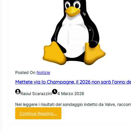
Posted On
Notizie
Mettete via lo Champagne, il 2026 non sarà l’anno d
Raoul Scarazzini
4 Marzo 2026
Nel leggere i risultati del sondaggio indetto da Valve, racco
:
Continue Reading…
M
e