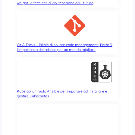
o
weight, le tecniche di abliterazione ed il futuro
k
Git & Tricks – Pillole di source code management | Parte 3:
l’importanza del rebase per un mondo migliore
Kubelab, un ruolo Ansible per imparare ad installare e
gestire Kubernetes