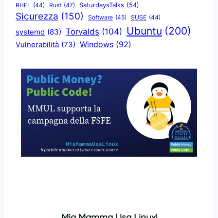
SaturdaysTalks
(54)
Rust
(47)
RHEL
(44)
Sicurezza
(150)
Software
(45)
SUSE
(44)
Ubuntu
(200)
Torvalds
(104)
systemd
(83)
Windows
(92)
Vulnerabilità
(73)
Mia Mamma Usa Linux!