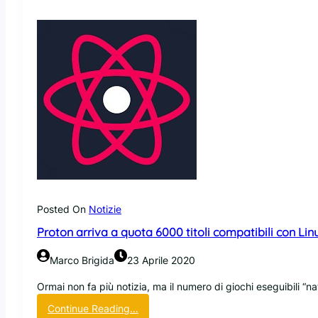
i
a
m
m
o
i
s
n
t
a
r
r
a
r
c
i
h
v
e
o
l
s
a
u
p
i
a
C
Posted On
Notizie
r
h
t
Proton arriva a quota 6000 titoli compatibili con Lin
r
i
o
t
Marco Brigida
23 Aprile 2020
m
a
e
d
Ormai non fa più notizia, ma il numero di giochi eseguibili “n
b
e
:
Continue Reading…
o
l