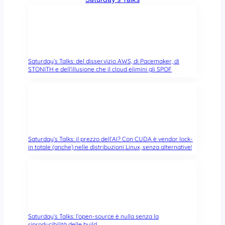
Saturday’s Talks: del disservizio AWS, di Pacemaker, di
STONITH e dell’illusione che il cloud elimini gli SPOF
Saturday’s Talks: il prezzo dell’AI? Con CUDA è vendor lock-
in totale (anche) nelle distribuzioni Linux, senza alternative!
Saturday’s Talks: l’open-source è nulla senza la
riproducibilità delle build