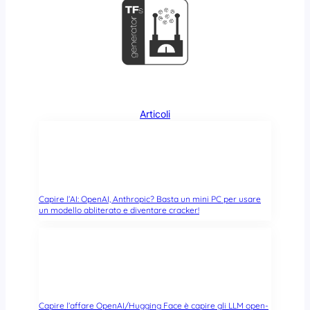
r
i
t
n
a
u
r
x
e
S
t
e
Articoli
a
m
s
u
i
C
Capire l’AI: OpenAI, Anthropic? Basta un mini PC per usare
h
un modello abliterato e diventare cracker!
r
o
m
e
b
o
Capire l’affare OpenAI/Hugging Face è capire gli LLM open-