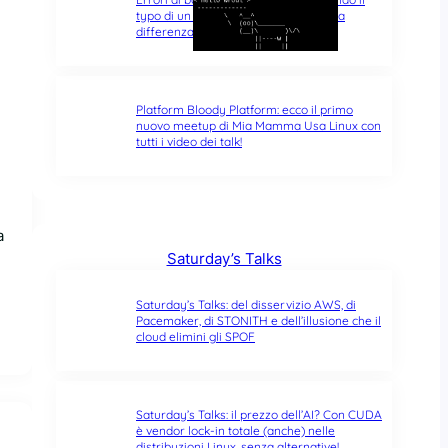
typo di un singolo carattere fa tutta la
differenza del mondo
Platform Bloody Platform: ecco il primo
nuovo meetup di Mia Mamma Usa Linux con
tutti i video dei talk!
a
Saturday’s Talks
Saturday’s Talks: del disservizio AWS, di
Pacemaker, di STONITH e dell’illusione che il
cloud elimini gli SPOF
Saturday’s Talks: il prezzo dell’AI? Con CUDA
è vendor lock-in totale (anche) nelle
distribuzioni Linux, senza alternative!