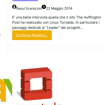
o
o
22 Maggio 2014
Raoul Scarazzini
g
l
E’ una bella intervista quella che il sito The Huffington
e
Post ha realizzato con Linus Torvalds. In particolare i
C
passaggi dedicati ai “Leader” dei progetti…
l
…
:
Continue Reading…
o
L
u
i
d
n
P
u
l
s
a
T
t
o
f
r
o
v
r
a
m
l
d
s