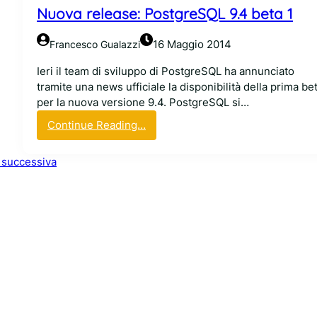
h
Nuova release: PostgreSQL 9.4 beta 1
e
m
16 Maggio 2014
Francesco Gualazzi
i
s
Ieri il team di sviluppo di PostgreSQL ha annunciato
t
tramite una news ufficiale la disponibilità della prima be
b
per la nuova versione 9.4. PostgreSQL si…
e
:
Continue Reading…
t
N
a
u
 successiva
o
v
a
r
e
l
e
a
s
e