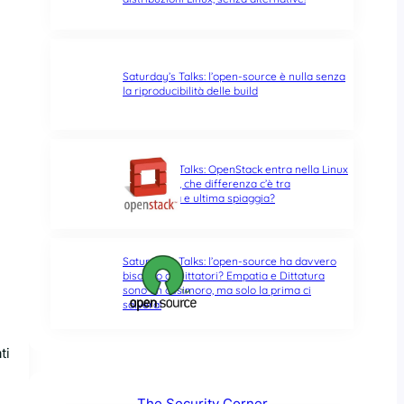
Saturday’s Talks: l’open-source è nulla senza
la riproducibilità delle build
Saturday’s Talks: OpenStack entra nella Linux
Foundation, che differenza c’è tra
opportunità e ultima spiaggia?
Saturday’s Talks: l’open-source ha davvero
bisogno di Dittatori? Empatia e Dittatura
sono un ossimoro, ma solo la prima ci
salverà!
ti
The Security Corner