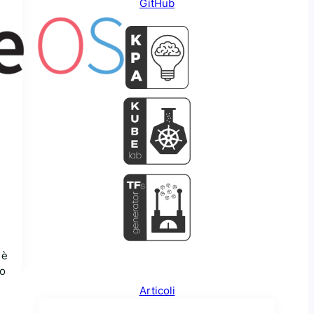
GitHub
 è
vo
Articoli