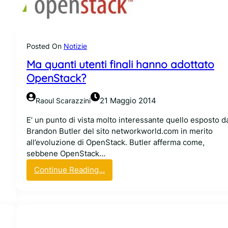
e
d
i
l
Posted On
Notizie
c
u
Ma quanti utenti finali hanno adottato
l
OpenStack?
t
o
21 Maggio 2014
Raoul Scarazzini
d
e
E’ un punto di vista molto interessante quello esposto d
l
Brandon Butler del sito networkworld.com in merito
l
all’evoluzione di OpenStack. Butler afferma come,
a
sebbene OpenStack…
p
:
Continue Reading…
e
M
r
a
s
q
o
u
n
a