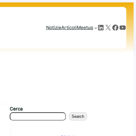
LinkedIn
X
Facebook
YouTube
Notizie
Articoli
Meetup
Cerca
Search