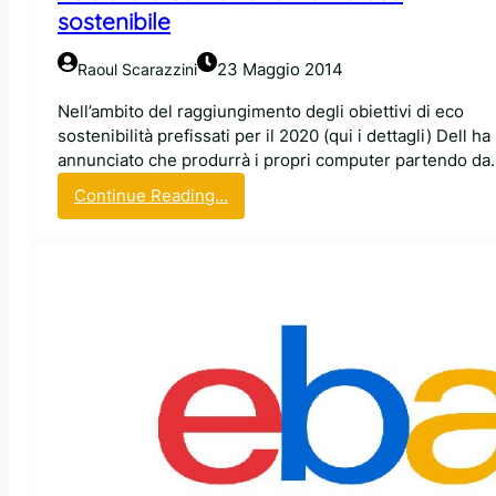
a
sostenibile
c
o
23 Maggio 2014
Raoul Scarazzini
n
d
Nell’ambito del raggiungimento degli obiettivi di eco
e
sostenibilità prefissati per il 2020 (qui i dettagli) Dell ha
c
annunciato che produrrà i propri computer partendo da
i
:
Continue Reading…
s
D
i
e
o
l
n
l
e
m
a
i
l
g
l
r
’
a
O
a
p
l
e
v
n