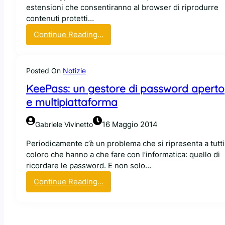
o
estensioni che consentiranno al browser di riprodurre
n
:
contenuti protetti…
a
r
m
:
Continue Reading…
i
e
M
c
n
o
h
t
z
Posted On
Notizie
i
o
i
e
KeePass: un gestore di password aperto
e
l
s
c
e multipiattaforma
l
t
o
a
o
s
a
16 Maggio 2014
Gabriele Vivinetto
a
o
p
t
s
Periodicamente c’è un problema che si ripresenta a tutti
r
u
t
coloro che hanno a che fare con l’informatica: quello di
e
t
e
ricordare le password. E non solo…
l
t
n
e
:
Continue Reading…
i
i
p
K
g
b
o
e
l
i
r
e
i
l
t