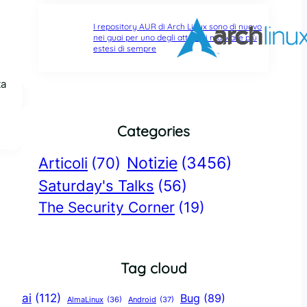
I repository AUR di Arch Linux sono di nuovo
nei guai per uno degli attacchi malware più
estesi di sempre
ta
Categories
Notizie
(3456)
Articoli
(70)
Saturday's Talks
(56)
The Security Corner
(19)
Tag cloud
ai
(112)
Bug
(89)
AlmaLinux
(36)
Android
(37)