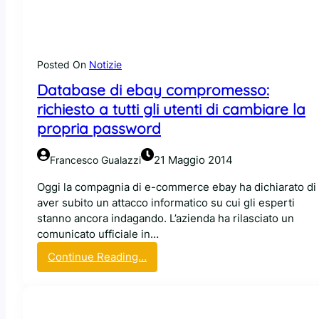
e
S
r
o
d
u
e
r
Posted On
Notizie
:
c
Database di ebay compromesso:
c
e
o
richiesto a tutti gli utenti di cambiare la
m
propria password
p
u
21 Maggio 2014
Francesco Gualazzi
t
e
Oggi la compagnia di e-commerce ebay ha dichiarato di
r
aver subito un attacco informatico su cui gli esperti
d
stanno ancora indagando. L’azienda ha rilasciato un
a
comunicato ufficiale in…
p
:
Continue Reading…
l
D
a
a
s
t
t
a