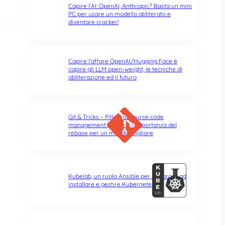
Capire l’AI: OpenAI, Anthropic? Basta un mini
PC per usare un modello abliterato e
diventare cracker!
Capire l’affare OpenAI/Hugging Face è
capire gli LLM open-weight, le tecniche di
abliterazione ed il futuro
Git & Tricks – Pillole di source code
management | Parte 3: l’importanza del
rebase per un mondo migliore
Kubelab, un ruolo Ansible per imparare ad
installare e gestire Kubernetes