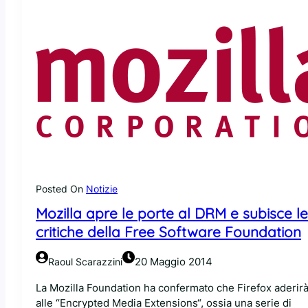
i
b
c
a
a
s
r
e
i
d
c
i
i
e
c
b
l
a
a
y
t
c
a
o
e
Posted On
Notizie
m
c
Mozilla apre le porte al DRM e subisce le
p
o
r
critiche della Free Software Foundation
n
o
f
m
e
20 Maggio 2014
Raoul Scarazzini
e
z
s
La Mozilla Foundation ha confermato che Firefox aderir
i
s
alle “Encrypted Media Extensions“, ossia una serie di
o