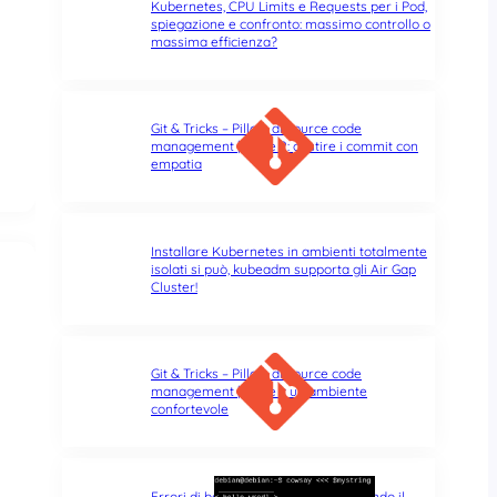
Kubernetes, CPU Limits e Requests per i Pod,
spiegazione e confronto: massimo controllo o
massima efficienza?
Git & Tricks – Pillole di source code
management | Parte 2: gestire i commit con
empatia
Installare Kubernetes in ambienti totalmente
isolati si può, kubeadm supporta gli Air Gap
Cluster!
Git & Tricks – Pillole di source code
management | Parte 1: un ambiente
confortevole
Errori di battitura nel terminale: quando il