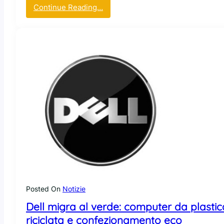
:
Continue Reading…
I
l
c
o
m
u
n
e
d
i
V
i
e
n
n
a
Posted On
Notizie
v
Dell migra al verde: computer da plastic
i
r
riciclata e confezionamento eco