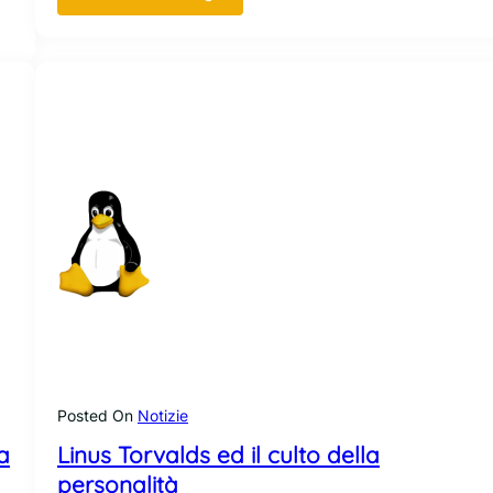
C
o
r
e
O
S
a
r
r
i
v
a
a
n
c
h
e
Posted On
Notizie
s
a
Linus Torvalds ed il culto della
u
G
personalità