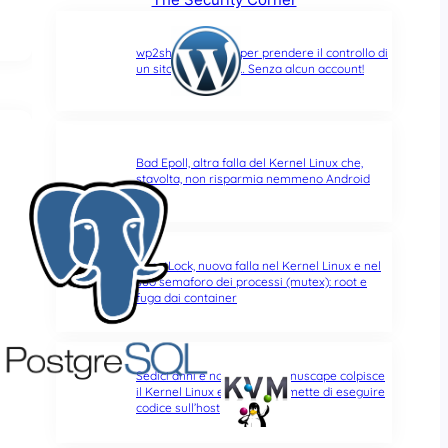
wp2shell: due CVE per prendere il controllo di
un sito WordPress… Senza alcun account!
Bad Epoll, altra falla del Kernel Linux che,
stavolta, non risparmia nemmeno Android
GhostLock, nuova falla nel Kernel Linux e nel
suo semaforo dei processi (mutex): root e
fuga dai container
Sedici anni e non sentirli: Januscape colpisce
il Kernel Linux e KVM, e permette di eseguire
codice sull’host