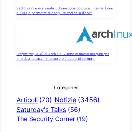
Sedici anni e non sentirli: Januscape colpisce il Kernel Linux
e KVM, e permette di eseguire codice sull’host
I repository AUR di Arch Linux sono di nuovo nei guai per
uno degli attacchi malware più estesi di sempre
Categories
Notizie
(3456)
Articoli
(70)
Saturday's Talks
(56)
The Security Corner
(19)