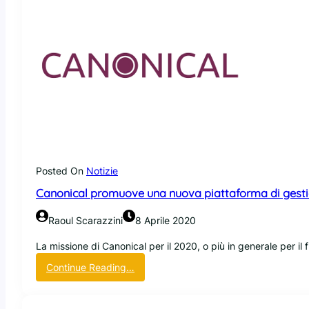
Posted On
Notizie
Canonical promuove una nuova piattaforma di gestion
Raoul Scarazzini
8 Aprile 2020
La missione di Canonical per il 2020, o più in generale per il 
:
Continue Reading…
C
a