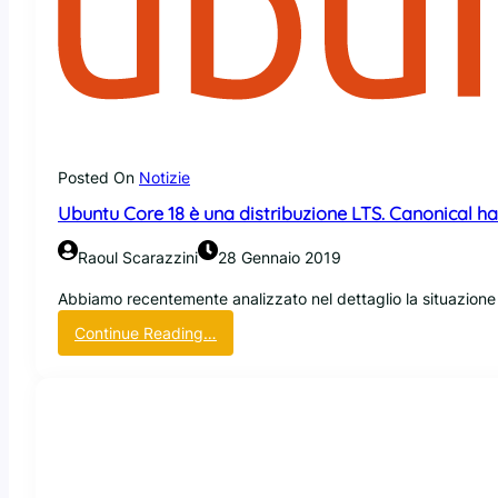
a
k
C
p
t
a
d
o
n
d
p
o
a
h
n
a
a
i
c
f
c
c
Posted On
Notizie
a
a
e
l
l
Ubuntu Core 18 è una distribuzione LTS. Canonical ha p
s
l
s
i
Raoul Scarazzini
28 Gennaio 2019
o
t
r
o
Abbiamo recentemente analizzato nel dettaglio la situazione 
o
:
Continue Reading…
o
U
t
b
a
u
i
n
s
t
i
u
s
C