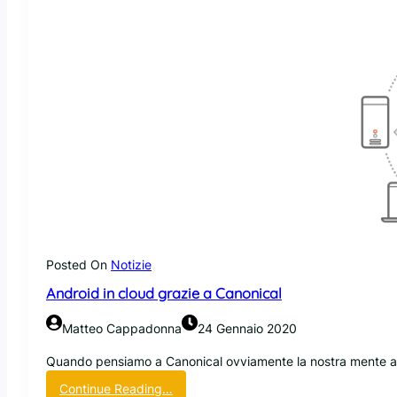
n
o
n
i
c
a
l
p
r
o
m
u
o
v
e
Posted On
Notizie
u
Android in cloud grazie a Canonical
n
a
Matteo Cappadonna
24 Gennaio 2020
n
u
Quando pensiamo a Canonical ovviamente la nostra mente ass
o
:
Continue Reading…
v