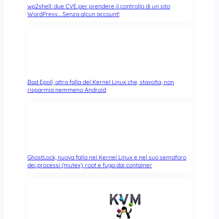
wp2shell: due CVE per prendere il controllo di un sito
WordPress… Senza alcun account!
Bad Epoll, altra falla del Kernel Linux che, stavolta, non
risparmia nemmeno Android
GhostLock, nuova falla nel Kernel Linux e nel suo semaforo
dei processi (mutex): root e fuga dai container