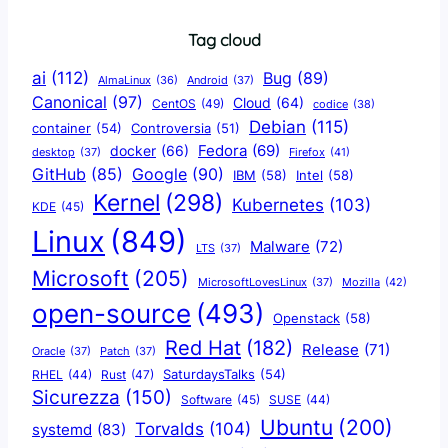
Tag cloud
ai
(112)
Bug
(89)
AlmaLinux
(36)
Android
(37)
Canonical
(97)
Cloud
(64)
CentOS
(49)
codice
(38)
Debian
(115)
container
(54)
Controversia
(51)
docker
(66)
Fedora
(69)
Firefox
(41)
desktop
(37)
Google
(90)
GitHub
(85)
IBM
(58)
Intel
(58)
Kernel
(298)
Kubernetes
(103)
KDE
(45)
Linux
(849)
Malware
(72)
LTS
(37)
Microsoft
(205)
Mozilla
(42)
MicrosoftLovesLinux
(37)
open-source
(493)
Openstack
(58)
Red Hat
(182)
Release
(71)
Oracle
(37)
Patch
(37)
SaturdaysTalks
(54)
Rust
(47)
RHEL
(44)
Sicurezza
(150)
Software
(45)
SUSE
(44)
Ubuntu
(200)
Torvalds
(104)
systemd
(83)