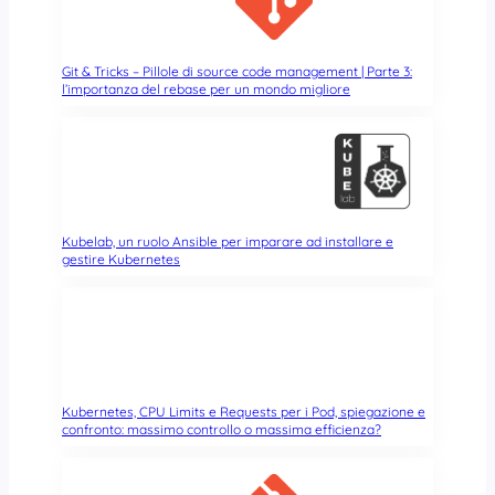
e
r
n
e
Git & Tricks – Pillole di source code management | Parte 3:
l’importanza del rebase per un mondo migliore
t
e
s
!
Kubelab, un ruolo Ansible per imparare ad installare e
gestire Kubernetes
Kubernetes, CPU Limits e Requests per i Pod, spiegazione e
confronto: massimo controllo o massima efficienza?