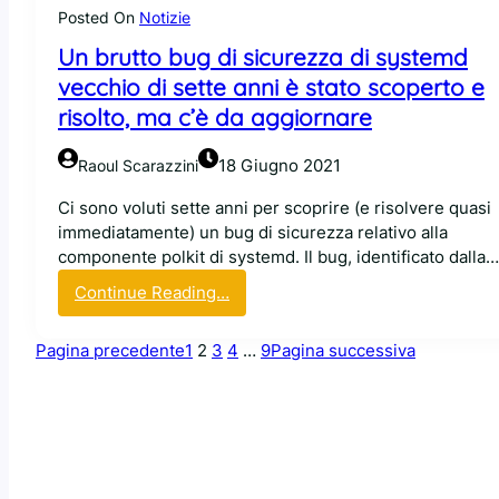
d
Posted On
Notizie
u
i
H
W
o
Un brutto bug di sicurezza di systemd
a
S
c
vecchio di sette anni è stato scoperto e
t
L
c
p
risolto, ma c’è da aggiornare
g
h
e
r
i
r
18 Giugno 2021
Raoul Scarazzini
a
s
…
z
u
M
Ci sono voluti sette anni per scoprire (e risolvere quasi
i
l
i
immediatamente) un bug di sicurezza relativo alla
e
b
c
componente polkit di systemd. Il bug, identificato dalla…
a
o
r
:
Continue Reading…
U
o
o
U
b
t
s
n
u
d
Pagina precedente
1
2
3
4
…
9
Pagina successiva
o
b
n
i
f
r
t
L
t
u
u
i
!
t
n
t
u
o
x