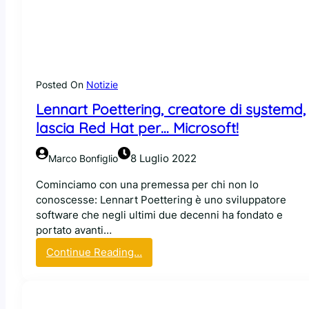
t
i
t
n
e
u
r
x
i
!
n
Posted On
Notizie
C
g
i
Lennart Poettering, creatore di systemd,
,
h
i
lascia Red Hat per… Microsoft!
a
l
p
c
8 Luglio 2022
Marco Bonfiglio
e
r
n
e
Cominciamo con una premessa per chi non lo
s
a
conoscesse: Lennart Poettering è uno sviluppatore
a
t
software che negli ultimi due decenni ha fondato e
t
o
portato avanti…
o
r
:
Continue Reading…
S
e
L
y
d
e
s
i
n
t
S