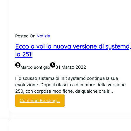
M
i
i
a
c
D
r
e
o
b
s
i
Posted On
Notizie
o
a
Ecco a voi la nuova versione di systemd,
f
n
t
la 251!
G
u
N
n
U
31 Marzo 2022
Marco Bonfiglio
i
L
t
Il discusso sistema di init systemd continua la sua
i
e
evoluzione. Dopo il rilascio a dicembre della versione
n
p
250, con corpose modifiche, da qualche ora è…
u
e
x
:
Continue Reading…
r
s
E
l
e
c
a
n
c
n
z
o
u
a