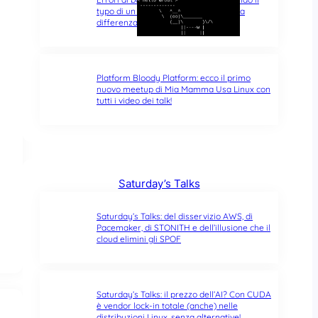
typo di un singolo carattere fa tutta la
differenza del mondo
Platform Bloody Platform: ecco il primo
nuovo meetup di Mia Mamma Usa Linux con
tutti i video dei talk!
Saturday’s Talks
Saturday’s Talks: del disservizio AWS, di
Pacemaker, di STONITH e dell’illusione che il
cloud elimini gli SPOF
Saturday’s Talks: il prezzo dell’AI? Con CUDA
è vendor lock-in totale (anche) nelle
distribuzioni Linux, senza alternative!