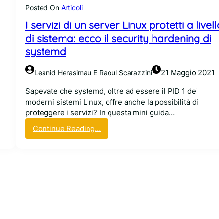
t
a
Posted On
Articoli
s
e
d
t
I servizi di un server Linux protetti a livell
m
i
e
d
s
di sistema: ecco il security hardening di
m
c
i
systemd
d
o
c
!
n
u
21 Maggio 2021
Leanid Herasimau E Raoul Scarazzini
s
r
e
e
Sapevate che systemd, oltre ad essere il PID 1 dei
n
z
moderni sistemi Linux, offre anche la possibilità di
t
z
proteggere i servizi? In questa mini guida…
e
a
:
Continue Reading…
c
I
o
s
n
e
f
r
a
v
c
i
i
z
l
i
i