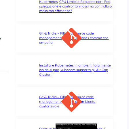
Kubernetes, CPU Limits e Requests per i Pod,
spiegazione e confronto: massimo controllo o
massima efficienza?
Git & Tricks – Pillole di source code
e
management | Parte 2: gestire i commit con
empatia
Installare Kubernetes in ambienti totalmente
isolati si può, kubeadm supporta gli Air Gap
Cluster!
Git & Tricks – Pillole di source code
management | Parte 1: un ambiente
confortevole
Errori di battitura nel terminale: quando il