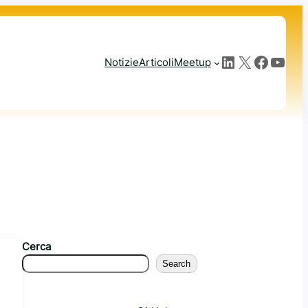
LinkedIn
X
Facebook
YouTube
Notizie
Articoli
Meetup
Cerca
Search