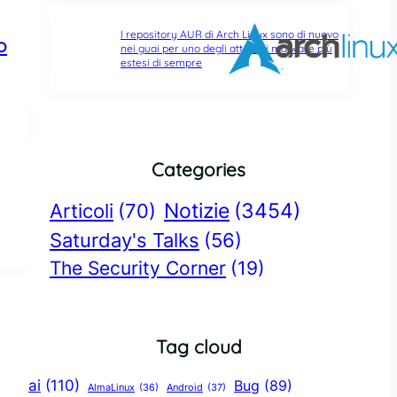
I repository AUR di Arch Linux sono di nuovo
o
nei guai per uno degli attacchi malware più
estesi di sempre
Categories
Notizie
(3454)
Articoli
(70)
Saturday's Talks
(56)
The Security Corner
(19)
Tag cloud
ai
(110)
Bug
(89)
AlmaLinux
(36)
Android
(37)