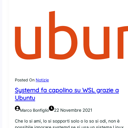
n
e
y
a
m
s
r
d
t
t
!
e
P
m
o
d
e
(
t
c
t
h
e
e
r
o
i
r
n
a
Posted On
Notizie
g
l
Systemd fa capolino su WSL grazie a
,
a
c
Ubuntu
v
r
o
e
22 Novembre 2021
Marco Bonfiglio
r
a
a
t
Che lo si ami, lo si sopporti solo o lo so si odi, non è
p
o
possibile ignorare systemd se si usa un sistema Linux.