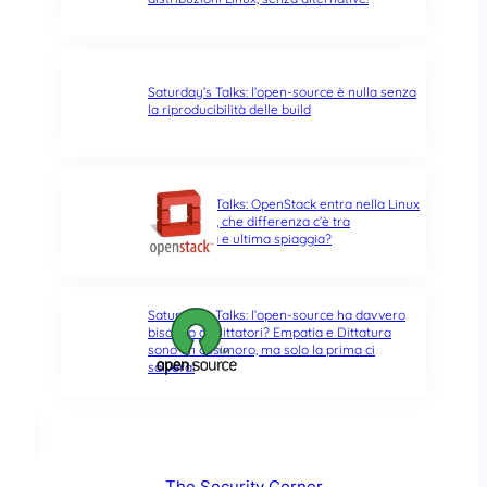
Saturday’s Talks: l’open-source è nulla senza
la riproducibilità delle build
Saturday’s Talks: OpenStack entra nella Linux
Foundation, che differenza c’è tra
opportunità e ultima spiaggia?
Saturday’s Talks: l’open-source ha davvero
bisogno di Dittatori? Empatia e Dittatura
sono un ossimoro, ma solo la prima ci
salverà!
The Security Corner