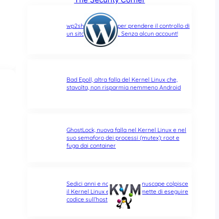
wp2shell: due CVE per prendere il controllo di
un sito WordPress… Senza alcun account!
Bad Epoll, altra falla del Kernel Linux che,
stavolta, non risparmia nemmeno Android
GhostLock, nuova falla nel Kernel Linux e nel
suo semaforo dei processi (mutex): root e
fuga dai container
Sedici anni e non sentirli: Januscape colpisce
il Kernel Linux e KVM, e permette di eseguire
codice sull’host