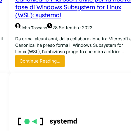
i
o
fase di Windows Subsystem for Linux
d
(WSL): systemd!
i
D
28 Settembre 2022
John Toscano
e
v
il
Da ormai alcuni anni, dalla collaborazione tra Microsoft 
u
Canonical ha preso forma il Windows Subsystem for
a
Linux (WSL), l’ambizioso progetto che mira a offrire…
n
:
Continue Reading…
C
C
h
a
i
n
m
o
e
n
r
i
a
c
,
a
o
l
s
e
s