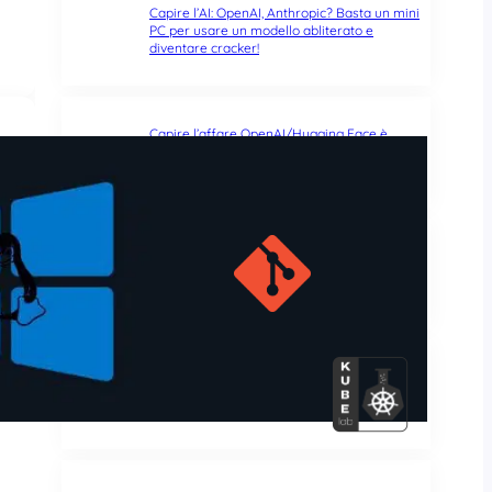
Capire l’AI: OpenAI, Anthropic? Basta un mini
PC per usare un modello abliterato e
diventare cracker!
Capire l’affare OpenAI/Hugging Face è
capire gli LLM open-weight, le tecniche di
abliterazione ed il futuro
Git & Tricks – Pillole di source code
management | Parte 3: l’importanza del
rebase per un mondo migliore
Kubelab, un ruolo Ansible per imparare ad
installare e gestire Kubernetes