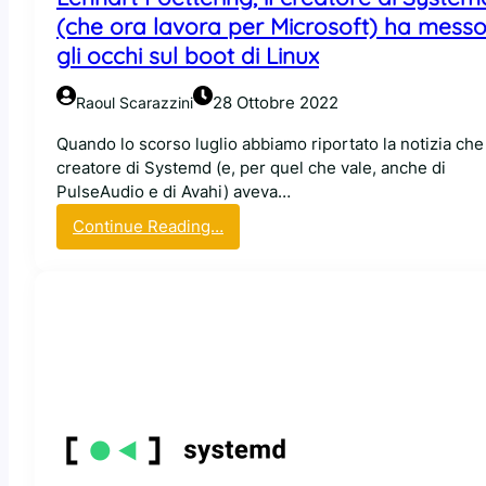
a
(che ora lavora per Microsoft) ha mess
l
gli occhi sul boot di Linux
a
m
a
28 Ottobre 2022
Raoul Scarazzini
n
Quando lo scorso luglio abbiamo riportato la notizia che 
c
creatore di Systemd (e, per quel che vale, anche di
a
PulseAudio e di Avahi) aveva…
n
z
:
Continue Reading…
a
L
:
e
i
n
l
n
B
a
S
r
O
t
D
P
i
o
n
e
L