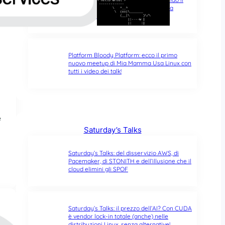
typo di un singolo carattere fa tutta la
differenza del mondo
Platform Bloody Platform: ecco il primo
nuovo meetup di Mia Mamma Usa Linux con
tutti i video dei talk!
e
Saturday’s Talks
Saturday’s Talks: del disservizio AWS, di
Pacemaker, di STONITH e dell’illusione che il
cloud elimini gli SPOF
Saturday’s Talks: il prezzo dell’AI? Con CUDA
è vendor lock-in totale (anche) nelle
distribuzioni Linux, senza alternative!