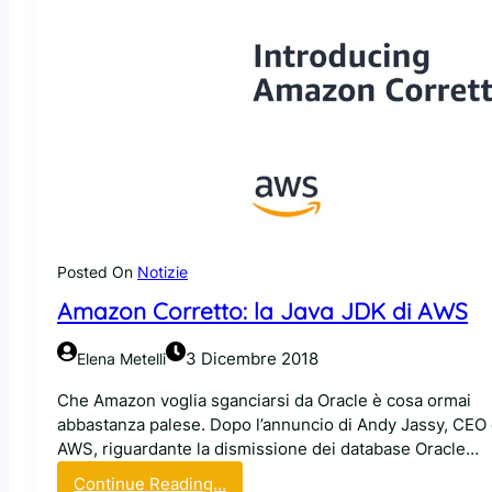
f
i
l
x
o
e
w
d
O
A
p
W
e
S
n
e
S
n
o
t
u
r
r
Posted On
Notizie
a
c
Amazon Corretto: la Java JDK di AWS
n
e
o
n
3 Dicembre 2018
Elena Metelli
e
Che Amazon voglia sganciarsi da Oracle è cosa ormai
l
abbastanza palese. Dopo l’annuncio di Andy Jassy, CEO 
l
AWS, riguardante la dismissione dei database Oracle…
a
A
:
Continue Reading…