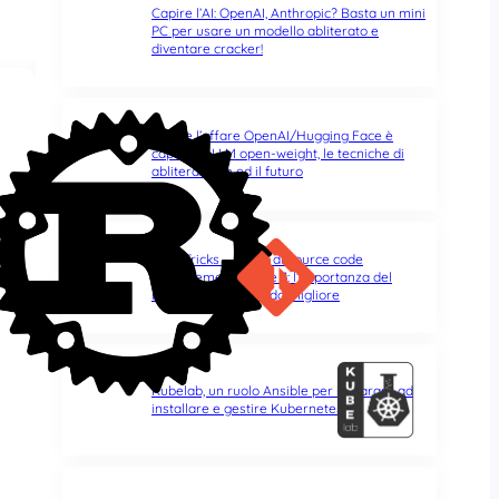
Capire l’AI: OpenAI, Anthropic? Basta un mini
PC per usare un modello abliterato e
diventare cracker!
Capire l’affare OpenAI/Hugging Face è
capire gli LLM open-weight, le tecniche di
abliterazione ed il futuro
Git & Tricks – Pillole di source code
management | Parte 3: l’importanza del
rebase per un mondo migliore
Kubelab, un ruolo Ansible per imparare ad
installare e gestire Kubernetes