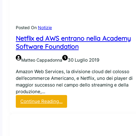
l
a
a
i
l
n
i
e
Posted On
Notizie
b
r
Netflix ed AWS entrano nella Academy
r
e
Software Foundation
r
i
30 Luglio 2019
Matteo Cappadonna
a
P
Amazon Web Services, la divisione cloud del colosso
y
dell’ecommerce Americano, e Netflix, uno dei player di
t
maggior successo nel campo dello streaming e della
h
produzione,…
o
:
Continue Reading…
n
N
M
e
e
t
t
f
a
l