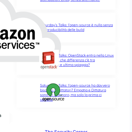
Saturday’s Talks: l’open-source è nulla senza
la riproducibilità delle build
Saturday’s Talks: OpenStack entra nella Linux
Foundation, che differenza c’è tra
opportunità e ultima spiaggia?
Saturday’s Talks: l’open-source ha davvero
bisogno di Dittatori? Empatia e Dittatura
sono un ossimoro, ma solo la prima ci
salverà!
a
The Security Corner