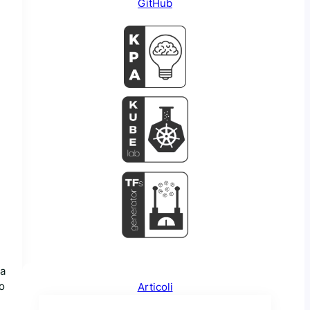
GitHub
ta
to
Articoli