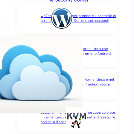
wp2shell: due CVE per prendere il controllo di
un sito WordPress… Senza alcun account!
Bad Epoll, altra falla del Kernel Linux che,
stavolta, non risparmia nemmeno Android
GhostLock, nuova falla nel Kernel Linux e nel
suo semaforo dei processi (mutex): root e
fuga dai container
Sedici anni e non sentirli: Januscape colpisce
il Kernel Linux e KVM, e permette di eseguire
codice sull’host