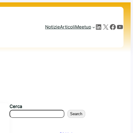
LinkedIn
X
Facebook
YouTube
Notizie
Articoli
Meetup
Cerca
Search