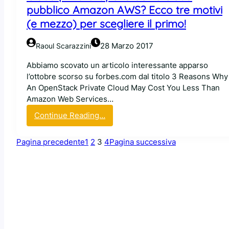
t
a
pubblico Amazon AWS? Ecco tre motivi
i
J
(e mezzo) per scegliere il primo!
o
D
n
K
28 Marzo 2017
Raoul Scarazzini
d
i
Abbiamo scovato un articolo interessante apparso
A
l’ottobre scorso su forbes.com dal titolo 3 Reasons Why
W
An OpenStack Private Cloud May Cost You Less Than
S
Amazon Web Services…
:
Continue Reading…
C
l
Pagina precedente
1
2
3
4
Pagina successiva
o
u
d
p
r
i
v
a