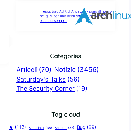
I repository AUR di Arch Linux sono di nuovo
nei guai per uno degli attacchi malware più
estesi di sempre
Categories
Notizie
(3456)
Articoli
(70)
Saturday's Talks
(56)
The Security Corner
(19)
Tag cloud
ai
(112)
Bug
(89)
AlmaLinux
(36)
Android
(37)