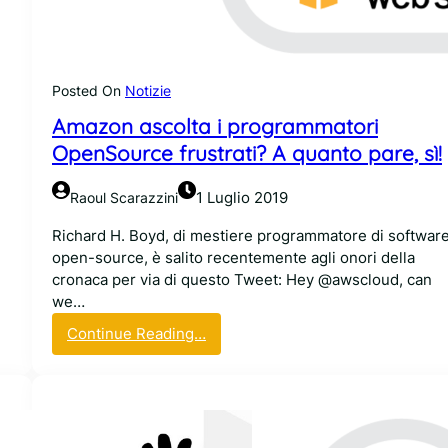
p
r
o
à
n
R
s
u
o
Posted On
Notizie
s
r
t
Amazon ascolta i programmatori
d
OpenSource frustrati? A quanto pare, sì!
e
i
1 Luglio 2019
Raoul Scarazzini
W
S
Richard H. Boyd, di mestiere programmatore di softwar
L
open-source, è salito recentemente agli onori della
M
cronaca per via di questo Tweet: Hey @awscloud, can
i
we…
c
:
r
Continue Reading…
A
o
m
s
a
o
z
f
o
t