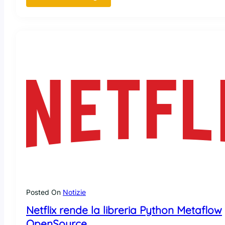
B
o
t
t
l
e
r
o
c
k
e
t
:
l
a
d
i
Posted On
Notizie
s
t
Netflix rende la libreria Python Metaflow
r
OpenSource