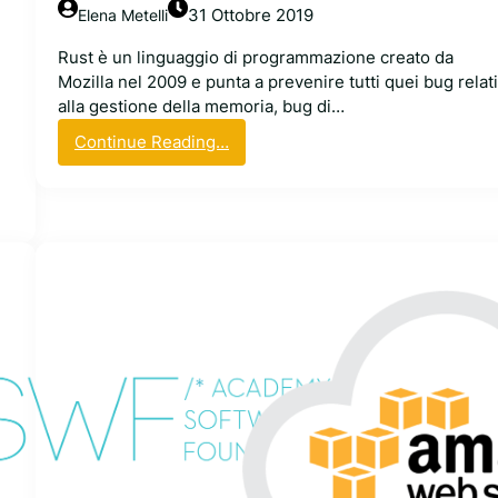
v
31 Ottobre 2019
Elena Metelli
o
Rust è un linguaggio di programmazione creato da
p
Mozilla nel 2009 e punta a prevenire tutti quei bug relati
e
alla gestione della memoria, bug di…
r
C
:
Continue Reading…
a
A
n
W
o
S
n
s
i
p
c
o
a
n
l
s
,
o
c
r
o
i
m
z
e
z
s
e