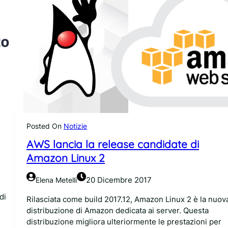
n
e
a
l
s
a
c
n
o
u
l
o
t
v
a
a
i
U
p
b
r
u
Posted On
Notizie
o
n
AWS lancia la release candidate di
g
t
r
u
Amazon Linux 2
a
P
m
r
20 Dicembre 2017
Elena Metelli
m
o
di
a
p
Rilasciata come build 2017.12, Amazon Linux 2 è la nuov
t
e
distribuzione di Amazon dedicata ai server. Questa
o
r
distribuzione migliora ulteriormente le prestazioni per