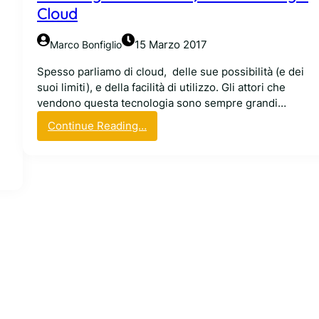
i
c
Cloud
?
a
A
n
15 Marzo 2017
Marco Bonfiglio
q
d
u
i
Spesso parliamo di cloud, delle sue possibilità (e dei
a
d
suoi limiti), e della facilità di utilizzo. Gli attori che
n
a
vendono questa tecnologia sono sempre grandi…
t
t
:
o
Continue Reading…
e
I
p
d
s
a
i
e
r
A
r
e
m
v
,
a
i
s
z
z
ì
o
i
!
n
g
L
r
i
a
n
t