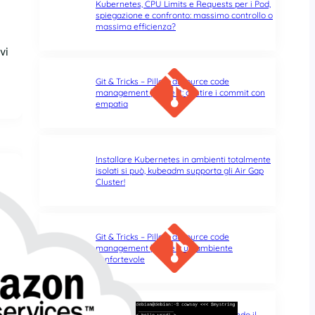
Kubernetes, CPU Limits e Requests per i Pod,
spiegazione e confronto: massimo controllo o
massima efficienza?
vi
Git & Tricks – Pillole di source code
management | Parte 2: gestire i commit con
empatia
Installare Kubernetes in ambienti totalmente
isolati si può, kubeadm supporta gli Air Gap
Cluster!
Git & Tricks – Pillole di source code
management | Parte 1: un ambiente
confortevole
Errori di battitura nel terminale: quando il