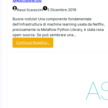
o
d
5 Dicembre 2019
Raoul Scarazzini
i
A
Buone notizie! Una componente fondamentale
W
dell’infrastruttura di machine learning usata da Netflix,
S
precisamente la Metaflow Python Library, è stata resa
p
open-source. Se può sembrare una…
e
:
Continue Reading…
n
N
s
e
a
t
t
f
a
l
p
i
e
x
r
r
i
e
c
n
o
d
n
e
t